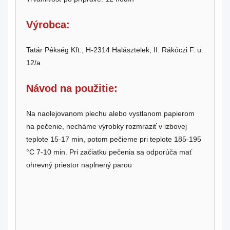
Výrobca:
Tatár Pékség Kft., H-2314 Halásztelek, II. Rákóczi F. u.
12/a
Návod na použitie:
Na naolejovanom plechu alebo vystlanom papierom
na pečenie, necháme výrobky rozmraziť v izbovej
teplote 15-17 min, potom pečieme pri teplote 185-195
°C 7-10 min. Pri začiatku pečenia sa odporúča mať
ohrevný priestor naplnený parou