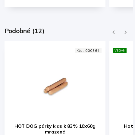
Podobné (12)
Previous
Next
VEGAN
Kód:
001020
VEGAN
Hot Dog French pečivo KLASIK
Ha
60g/40ks