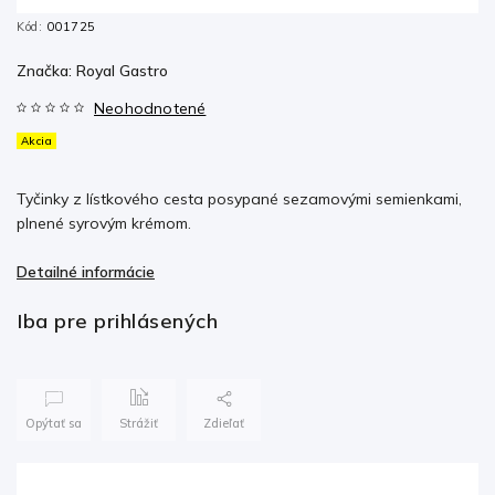
Kód:
001725
Značka:
Royal Gastro
Neohodnotené
Akcia
Tyčinky z lístkového cesta posypané sezamovými semienkami,
plnené syrovým krémom.
Detailné informácie
Iba pre prihlásených
Opýtať sa
Strážiť
Zdieľať