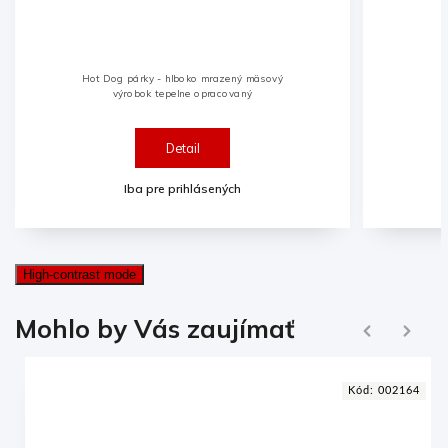
Hot-dogové pečivo s dierou
Detail
Iba pre prihlásených
High-contrast mode
Ďalej
Mohlo by Vás zaujímať
Naspäť
3
Kód:
002164