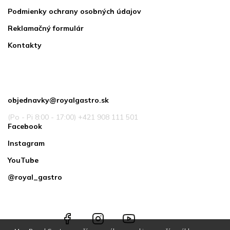
Podmienky ochrany osobných údajov
Reklamačný formulár
Kontakty
Kontakt
objednavky
@
royalgastro.sk
(Po - Pi 8:00 - 17:00) +421 908 111 501
Facebook
Instagram
YouTube
@royal_gastro
Facebook
Instagram
YouTube
@royal_gastro