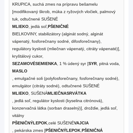
KRUPICA, suchá zmes na prípravu bešamelu
[modifikovaný škrob, múka z ryžových vločiek, palmový
tuk, odtučnené SUŠENÉ
MLIEKO
, jedlá soľ,
PŠENIČNÉ
BIELKOVINY, stabilizátory (alginát sodný, alginát
vápenatý, fosforečnany sodné, difosforečnany),
regulátory kyslosti (mliečnan vápenatý, citráty vápenaté)],
kryštálový cukor,
SEZAMOVÉ
SEMIENKA
, 1 % údený syr [
SYR
, pitná voda,
MASLO
, emulgačné soli (polyfosforečnany, fosforečnany sodné),
emulgátor (citráty sodné), odtučnené SUŠENÉ
MLIEKO
, SUŠENÁ
MLIEČNA
SRVÁTKA
, jedlá soľ, regulátor kyslosti (kyselina citrónová),
konzervačná látka (sorban draselný)], droždie, jedlá soľ,
vitálny
PŠENIČNÝ
LEPOK
,celé SUŠENÉ
VAJCIA
, pekárska zmes [
PŠENIČNÝ
LEPOK
,
PŠENIČNÁ