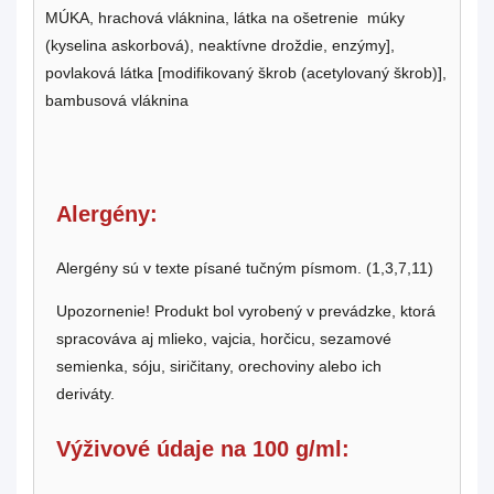
MÚKA, hrachová vláknina, látka na ošetrenie múky
(kyselina askorbová), neaktívne droždie, enzýmy],
povlaková látka [modifikovaný škrob (acetylovaný škrob)],
bambusová vláknina
Alergény:
Alergény sú v texte písané tučným písmom. (1,3,7,11)
Upozornenie! Produkt bol vyrobený v prevádzke, ktorá
spracováva aj mlieko, vajcia, horčicu, sezamové
semienka, sóju, siričitany, orechoviny alebo ich
deriváty.
Výživové údaje na 100 g/ml: