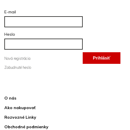
Prihlásenie
E-mail
Heslo
Prihlásiť
Nová registrácia
Zabudnuté heslo
sa
Informácie pre vás
O nás
Ako nakupovať
Rozvozné Linky
Obchodné podmienky