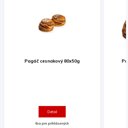
Pagáč oškvarkový 40x100g
5 
Pagáč oškvarkový 100g
Detail
Iba pre prihlásených