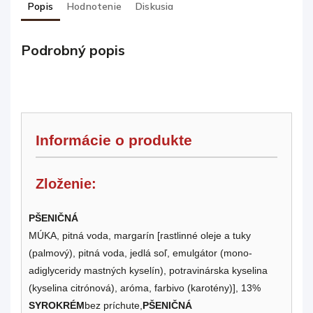
Popis
Hodnotenie
Diskusia
Podrobný popis
Informácie o produkte
Zloženie:
PŠENIČNÁ
MÚKA, pitná voda, margarín [rastlinné oleje a tuky
(palmový), pitná voda, jedlá soľ, emulgátor (mono-
adiglyceridy mastných kyselín), potravinárska kyselina
(kyselina citrónová), aróma, farbivo (karotény)], 13%
SYROKRÉM
bez príchute,
PŠENIČNÁ