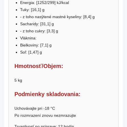
Energia: [1252/299] kJ/kcal
Tuky: [16,1] g
- z toho nasýtené mastné kyseliny: [8,4] g
Sacharidy: [31,1] g
- z toho cukry: [3,3] g
Vláknina:
Bielkoviny: [7,1] g
Soľ: [1,47] g
Hmotnosť/Objem:
5 kg
Podmienky skladovania:
Uchovávajte pri -18 °C
Po rozmrazení znovu nezmrazujte
Trvanlivosť po príprave: 12 hodín