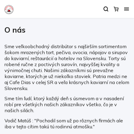
O nás
Sme veľkoobchodný distribútor s najširším sortimentom
šokom mrazených tort, pečiva, ovocia, nápojov a sirupov
do kaviarní, reštaurácií a hotelov na Slovensku. Torty sú
robené ručne z poctivých surovín, najvyššej kvality a
výnimočnej chuti. Našimi zákazníkmi sú prevažne
kaviarne, ktorých je už niekoľko stoviek. Patria medzi ne
aj Cafe Dias v celej SR a veľa krásnych kaviarní na celom
Slovensku.
Sme tím ľudí, ktorý každý deň s úsmevom a v nasadení
robí pre všetkých našich zákazníkov všetko, čo je v
našich silách.
Vodič Matúš : "Pochodil som už po rôznych firmách ale
iba v tejto cítim takú tú rodinnú atmošku."