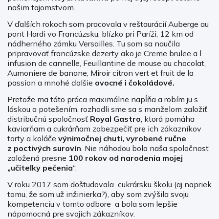
našim tajomstvom.
V ďalších rokoch som pracovala v reštaurácií Auberge au
pont Hardi vo Francúzsku, blízko pri Paríži, 12 km od
nádherného zámku Versailles. Tu som sa naučila
pripravovať francúzske dezerty ako je Creme brulee a l
infusion de cannelle, Feuillantine de mouse au chocolat,
Aumoniere de banane, Miroir citron vert et fruit de la
passion a mnohé ďalšie
ovocné i čokoládové.
Pretože ma táto práca maximálne napĺňa a robím ju s
láskou a potešením, rozhodli sme sa s manželom založiť
distribučnú spoločnosť
Royal Gastro
, ktorá pomáha
kaviarňam a cukrárňam zabezpečiť pre ich zákazníkov
torty a koláče
výnimočnej chuti, vyrobené ručne
z poctivých surovín
. Nie náhodou bola naša spoločnosť
založená presne
100 rokov od narodenia
mojej
„učiteľky pečenia
“.
V roku 2017 som doštudovala cukrársku školu (aj napriek
tomu, že som už inžinierka?), aby som zvýšila svoju
kompetenciu v tomto odbore a bola som lepšie
nápomocná pre svojich zákazníkov.