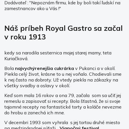
Dodávateľ : "Nepoznám firmu, kde by boli takí ľudskí na
zamestnancov ako u Vás !"
Náš príbeh Royal Gastro sa začal
v roku 1913
kedy sa narodila sesternica mojej starej mamy, teta
Kuriačková.
Bola
najvychýrenejšia cukrárka
v Pukanci a v okolí.
Piekla celý život, krásne to u nej voňalo. Chodievali sme
k nej často na dobroty. Už vtedy piekla na zákazky na
všetky svadby a oslavy v okolí.
Keď som mala 16 rokov a ona 79, začala som sa učiť jej
remeslu a zapisovať si recepty. Bola šťastná, že si svoje
tajomné recepty na fantastické torty a koláče nevezme
do hrobu a zanechá ich mne.
V decembri 1993 som vyhrala s jej tortou druhé miesto
na medzinárodnej súťaži „
Vianočný festival