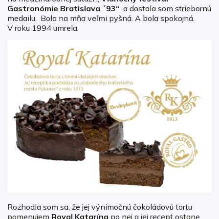
Gastronómie Bratislava ´93“
a dostala som striebornú
medailu. Bola na mňa veľmi pyšná. A bola spokojná.
V roku 1994 umrela.
Rozhodla som sa, že jej výnimočnú čokoládovú tortu
pomenujem
Royal Katarína
po nej a jej recept ostane