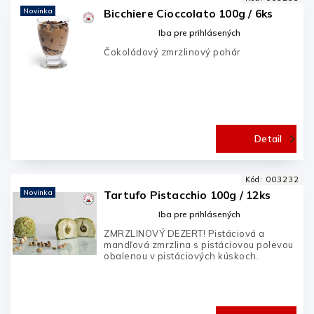
Novinka
Bicchiere Cioccolato 100g / 6ks
Iba pre prihlásených
Čokoládový zmrzlinový pohár
Detail
Kód:
003232
Novinka
Tartufo Pistacchio 100g / 12ks
Iba pre prihlásených
ZMRZLINOVÝ DEZERT! Pistáciová a
mandľová zmrzlina s pistáciovou polevou
obalenou v pistáciových kúskoch.