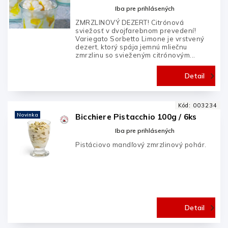
Iba pre prihlásených
ZMRZLINOVÝ DEZERT! Citrónová
sviežosť v dvojfarebnom prevedení!
Variegato Sorbetto Limone je vrstvený
dezert, ktorý spája jemnú mliečnu
zmrzlinu so svieženým citrónovým...
Detail
Kód:
003234
Novinka
Bicchiere Pistacchio 100g / 6ks
Iba pre prihlásených
Pistáciovo mandľový zmrzlinový pohár.
Detail