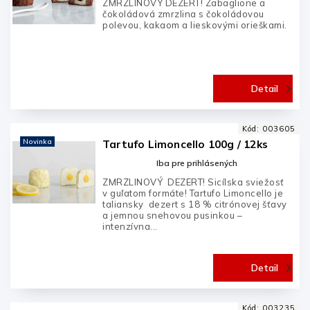
ZMRZLINOVÝ DEZERT! Zabaglione a
čokoládová zmrzlina s čokoládovou
polevou, kakaom a lieskovými orieškami.
Detail
Kód:
003605
Novinka
Tartufo Limoncello 100g / 12ks
Iba pre prihlásených
ZMRZLINOVÝ DEZERT! Sicílska sviežosť
v guľatom formáte! Tartufo Limoncello je
taliansky dezert s 18 % citrónovej šťavy
a jemnou snehovou pusinkou –
intenzívna...
Detail
Kód:
003235