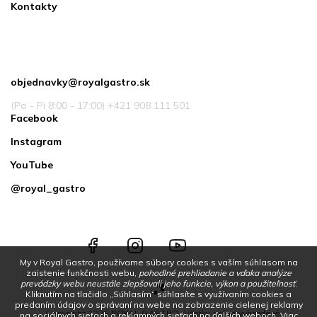
Kontakty
Kontakt
objednavky
@
royalgastro.sk
(Po - Pi 8:00 - 17:00) +421 908 111 501
Facebook
Instagram
YouTube
@royal_gastro
Facebook
Instagram
YouTube
@royal_gastro
My v Royal Gastro, používame súbory cookies s vaším súhlasom na
zaistenie funkčnosti webu,
pohodlné prehliadanie a vďaka analýze
prevádzky webu neustále zlepšovali jeho funkcie, výkon a použiteľnosť
.
Kliknutím na tlačidlo „Súhlasím“ súhlasíte s využívaním cookies a
predaním údajov o správaní na webe na zobrazenie cielenej reklamy
Copyright 2026
ROYAL GASTRO
. Všetky práva vyhradené.
na sociálnych sieťach a reklamných sieťach na ďalších weboch.
Viac