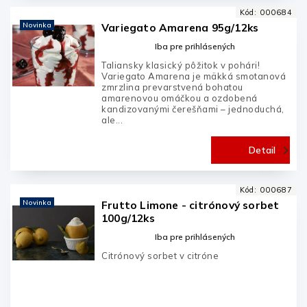
Kód:
000684
Novinka
Variegato Amarena 95g/12ks
Iba pre prihlásených
Taliansky klasický pôžitok v pohári!
Variegato Amarena je mäkká smotanová
zmrzlina prevarstvená bohatou
amarenovou omáčkou a ozdobená
kandizovanými čerešňami – jednoduchá,
ale...
Detail
Kód:
000687
Novinka
Frutto Limone - citrónový sorbet
100g/12ks
Iba pre prihlásených
Citrónový sorbet v citróne