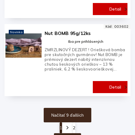
Detail
Kód:
003602
Novinka
Nut BOMB 95g/12ks
Iba pre prihlásených
ZMRZLINOVÝ DEZERT ! Oriešková bomba
pre skutočných gurmánov! Nut BOMB je
prémiový dezert nabitý intenzívnou
chuťou lieskových orieškov – 13 %
praliniek, 6,2 % lieskovoorieškovej...
Detail
Načítať 9 ďalších
1
2