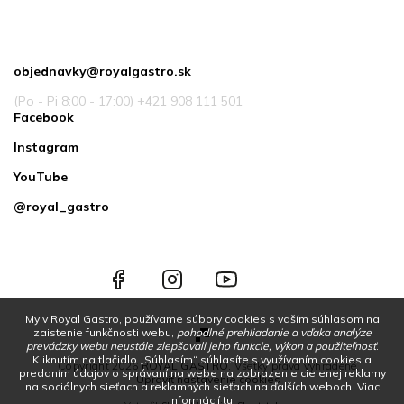
Kontakt
objednavky
@
royalgastro.sk
(Po - Pi 8:00 - 17:00) +421 908 111 501
Facebook
Instagram
YouTube
@royal_gastro
Facebook
Instagram
YouTube
@royal_gastro
My v Royal Gastro, používame súbory cookies s vaším súhlasom na
zaistenie funkčnosti webu,
pohodlné prehliadanie a vďaka analýze
prevádzky webu neustále zlepšovali jeho funkcie, výkon a použiteľnosť
.
Kliknutím na tlačidlo „Súhlasím“ súhlasíte s využívaním cookies a
Copyright 2026
ROYAL GASTRO
. Všetky práva vyhradené.
predaním údajov o správaní na webe na zobrazenie cielenej reklamy
Upraviť nastavenie cookies
na sociálnych sieťach a reklamných sieťach na ďalších weboch.
Viac
informácií
tu
.