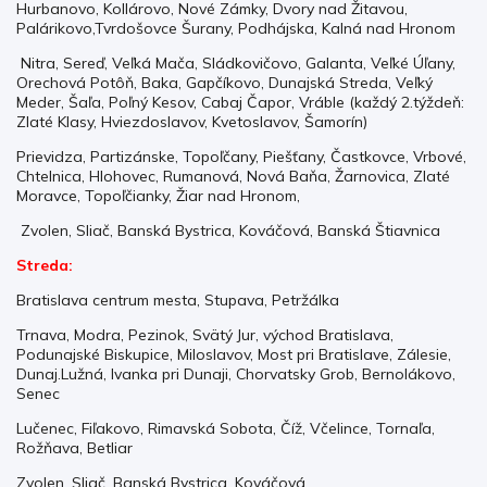
Hurbanovo, Kollárovo, Nové Zámky, Dvory nad Žitavou,
Palárikovo,Tvrdošovce Šurany, Podhájska, Kalná nad Hronom
Nitra, Sereď, Veľká Mača, Sládkovičovo, Galanta, Veľké Úľany,
Orechová Potôň, Baka, Gapčíkovo, Dunajská Streda, Veľký
Meder, Šaľa, Poľný Kesov, Cabaj Čapor, Vráble (každý 2.týždeň:
Zlaté Klasy, Hviezdoslavov, Kvetoslavov, Šamorín)
Prievidza, Partizánske, Topoľčany, Piešťany, Častkovce, Vrbové,
Chtelnica, Hlohovec, Rumanová, Nová Baňa, Žarnovica, Zlaté
Moravce, Topoľčianky, Žiar nad Hronom,
Zvolen, Sliač, Banská Bystrica, Kováčová, Banská Štiavnica
Streda:
Bratislava centrum mesta, Stupava, Petržálka
Trnava, Modra, Pezinok, Svätý Jur, východ Bratislava,
Podunajské Biskupice, Miloslavov, Most pri Bratislave, Zálesie,
Dunaj.Lužná, Ivanka pri Dunaji, Chorvatsky Grob, Bernolákovo,
Senec
Lučenec, Fiľakovo, Rimavská Sobota, Číž, Včelince, Tornaľa,
Rožňava, Betliar
Zvolen, Sliač, Banská Bystrica, Kováčová