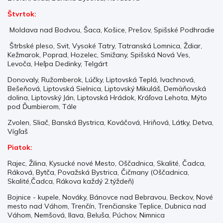
Štvrtok:
Moldava nad Bodvou, Šaca, Košice, Prešov, Spišské Podhradie
Štrbské pleso, Svit, Vysoké Tatry, Tatranská Lomnica, Ždiar,
Kežmarok, Poprad, Hozelec, Smižany, Spišská Nová Ves,
Levoča, Heľpa Dedinky, Telgárt
Donovaly, Ružomberok, Lúčky, Liptovská Teplá, Ivachnová,
Bešeňová, Liptovská Sielnica, Liptovský Mikuláš, Demäňovská
dolina, Liptovský Ján, Liptovská Hrádok, Kráľova Lehota, Mýto
pod Ďumbierom, Tále
Zvolen, Sliač, Banská Bystrica, Kováčová, Hriňová, Látky, Detva,
Vígľaš
Piatok:
Rajec, Žilina, Kysucké nové Mesto, Oščadnica, Skalité, Čadca,
Ráková, Bytča, Považská Bystrica, Čičmany (Oščadnica,
Skalité,Čadca, Rákova každý 2.týždeň)
Bojnice - kupele, Nováky, Bánovce nad Bebravou, Beckov, Nové
mesto nad Váhom, Trenčín, Trenčianske Teplice, Dubnica nad
Váhom, Nemšová, Ilava, Beluša, Púchov, Nimnica