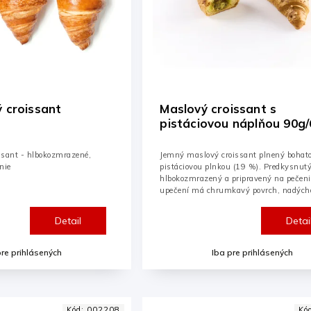
ý croissant
Maslový croissant s
pistáciovou náplňou 90g/
ssant - hlbokozmrazené,
Jemný maslový croissant plnený bohat
nie
pistáciovou plnkou (19 %). Predkysnutý
hlbokozmrazený a pripravený na pečeni
upečení má chrumkavý povrch, nadýc
štruktúru a...
Detail
Detai
pre prihlásených
Iba pre prihlásených
Kód:
002208
Kó