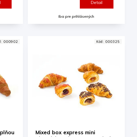
l
Detail
Iba pre prihlásených
d:
000902
Kód:
000325
áplňou
Mixed box express mini