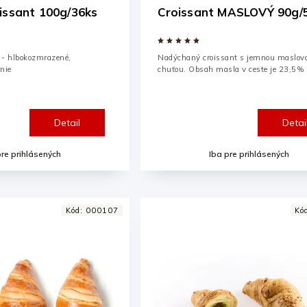
issant 100g/36ks
Croissant MASLOVÝ 90g/
 - hlbokozmrazené,
Nadýchaný croissant s jemnou maslov
nie
chuťou. Obsah masla v ceste je 23,5%
Detail
Detai
pre prihlásených
Iba pre prihlásených
Kód:
000107
Kó