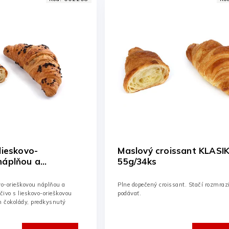
lieskovo-
Maslový croissant KLASI
náplňou a
55g/34ks
95g/60ks
vo-orieškovou náplňou a
Plne dopečený croissant. Stačí rozmrazi
ivo s lieskovo-orieškovou
podávať.
 čokolády, predkysnutý