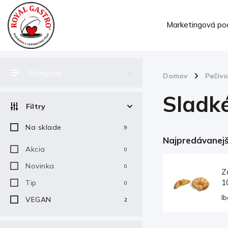
Marketingová po
Kategórie
Domov
/
Pečivo
Sladké
Filtry
Na sklade
9
Najpredávanejš
Akcia
0
Novinka
0
Z
1
Tip
0
Ib
VEGAN
2