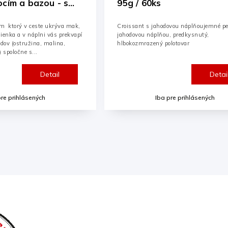
ocím a bazou - s
95g / 60ks
/44ks
m ktorý v ceste ukrýva mak,
Croissant s jahodovou náplňoujemné pe
ienka a v náplni vás prekvapí
jahodovou náplňou, predkysnutý,
dov (ostružina, malina,
hlbokozmrazený polotovar
 spoločne s...
Detail
Detai
pre prihlásených
Iba pre prihlásených
Prihlásenie
Inform