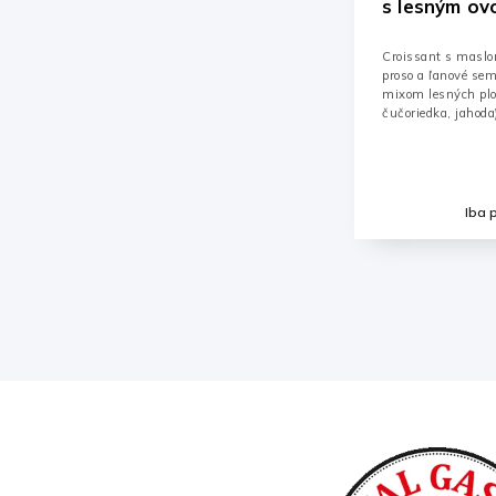
s lesným ov
maslom 90g
Croissant s maslo
proso a ľanové sem
mixom lesných plo
čučoriedka, jahoda)
Iba 