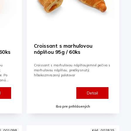
Croissant s marhuľovou
60ks
náplňou 95g / 60ks
ou
Croissant s marhuľovou náplňoujemné pečivo s
,
marhuľovou náplňou, predkysnutý,
e. Po
hlbokozmrazený polotovar
hanú
l
Detail
Iba pre prihlásených
d:
001098
Kód:
002835