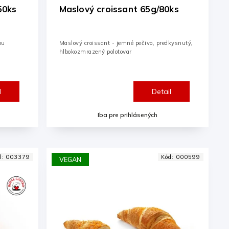
50ks
Maslový croissant 65g/80ks
ou
Maslový croissant - jemné pečivo, predkysnutý,
hlbokozmrazený polotovar
l
Detail
Iba pre prihlásených
d:
003379
Kód:
000599
VEGAN