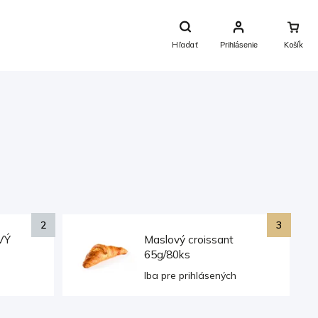
Nákupný
Košík
Hľadať
Prihlásenie
VÝ
Maslový croissant
65g/80ks
h
Iba pre prihlásených