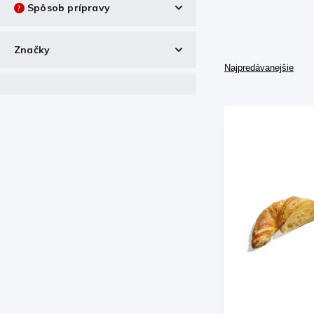
Spôsob prípravy
?
Na dopečenie
10
Značky
Plne dopečené
1
Najpredávanejšie
Royal Gastro
12