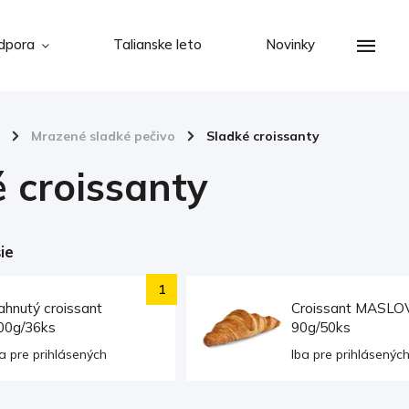
dpora
Talianske leto
Novinky
/
Mrazené sladké pečivo
/
Sladké croissanty
 croissanty
ie
ahnutý croissant
Croissant MASLO
00g/36ks
90g/50ks
a pre prihlásených
Iba pre prihlásenýc