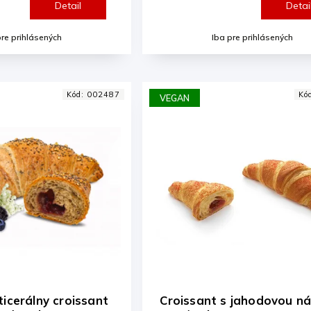
Detail
Detai
pre prihlásených
Iba pre prihlásených
Kód:
002487
Kó
VEGAN
ticerálny croissant
Croissant s jahodovou n