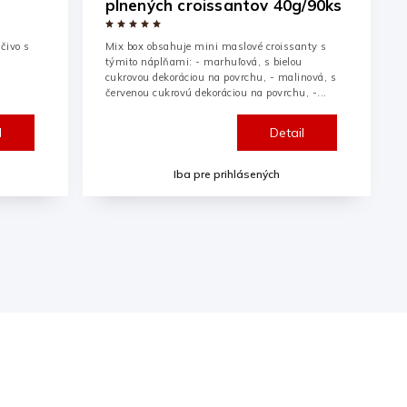
plnených croissantov 40g/90ks
čivo s
Mix box obsahuje mini maslové croissanty s
týmito náplňami: - marhuľová, s bielou
cukrovou dekoráciou na povrchu, - malinová, s
červenou cukrovú dekoráciou na povrchu, -...
l
Detail
Iba pre prihlásených
ácie pre vás
Kontakt