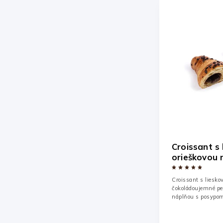
Croissant s 
orieškovou 
čokoládou 
Croissant s liesko
čokoládoujemné peč
náplňou s posypom