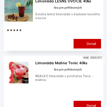
Limonáda LESNÉ OVOCIE 40ks
Iba pre prihlásených
Svieža letná limonáda s kúskami lesného
ovocia.
Detail
Kód:
002157
Limonáda Malina Tonic 40ks
Iba pre prihlásených
NEALKO limonáda s príchuťou Tonic -
malina.
Detail