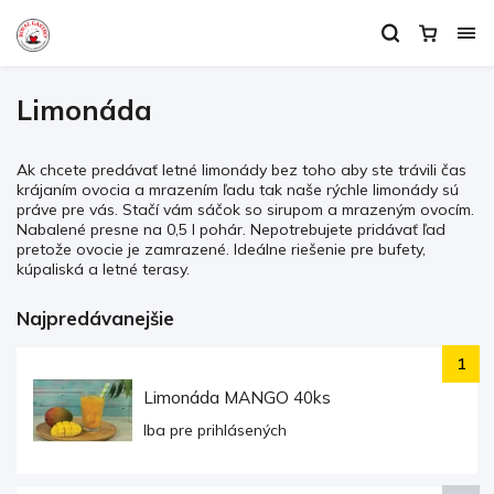
Limonáda
Ak chcete predávať letné limonády bez toho aby ste trávili čas
krájaním ovocia a mrazením ľadu tak naše rýchle limonády sú
práve pre vás. Stačí vám sáčok so sirupom a mrazeným ovocím.
Nabalené presne na 0,5 l pohár. Nepotrebujete pridávať ľad
pretože ovocie je zamrazené. Ideálne riešenie pre bufety,
kúpaliská a letné terasy.
Najpredávanejšie
Limonáda MANGO 40ks
Iba pre prihlásených