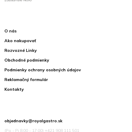
sa
Informácie pre vás
O nás
Ako nakupovať
Rozvozné Linky
Obchodné podmienky
Podmienky ochrany osobných údajov
Reklamačný formulár
Kontakty
Kontakt
objednavky
@
royalgastro.sk
(Po - Pi 8:00 - 17:00) +421 908 111 501