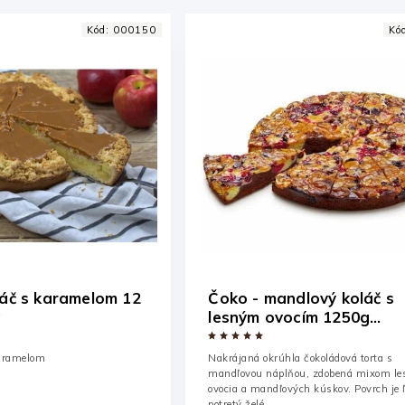
Kód:
000150
Kó
láč s karamelom 12
Čoko - mandlový koláč s
g
lesným ovocím 1250g
predkrájaná na 10ks
karamelom
Nakrájaná okrúhla čokoládová torta s
mandľovou náplňou, zdobená mixom le
ovocia a mandľových kúskov. Povrch je 
potretý želé.