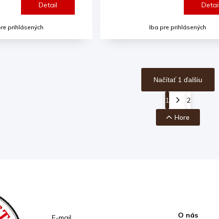
Detail
Detai
pre prihlásených
Iba pre prihlásených
Načítať 1 ďalšiu
1
2
Hore
Prihlásenie
Inform
O nás
E-mail