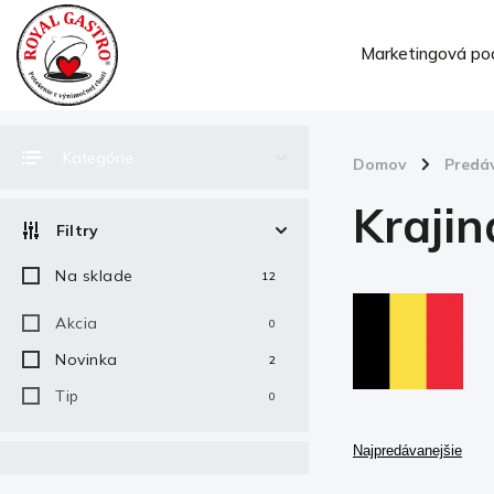
Marketingová po
Kategórie
Domov
/
Predá
Krajin
Filtry
Na sklade
12
Akcia
0
Novinka
2
Tip
0
Najpredávanejšie