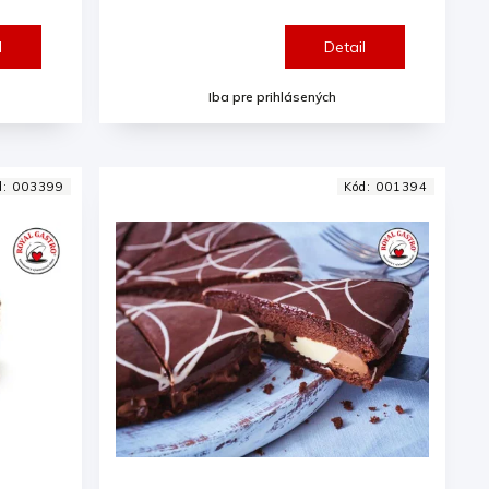
l
Detail
Iba pre prihlásených
d:
003399
Kód:
001394