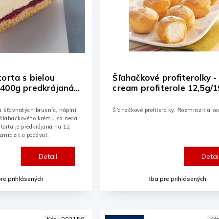
torta s bielou
Šľahačkové profiterolky -
1400g predkrájaná
cream profiterole 12,5g/
 šťavnatých brusníc, náplni
Šľahačkové profiterolky. Rozmraziť a ser
a šľahačkového krému sa nedá
 torta je predkrájaná na 12
ozmraziť a podávať.
Detail
Detai
pre prihlásených
Iba pre prihlásených
Kód:
002150
Kó