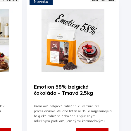
Novinka
Emotion 58% belgická
čokoláda - Tmavá 2,5kg
lov!
Prémiová belgická mliečna kuvertúra pre
á
profesionálov! Veliche Intense 35 je najjemnejšia
belgická mliečna čokoláda s výrazným
,
mliečnym profilom, jemnými karamelovými
tónmi a...