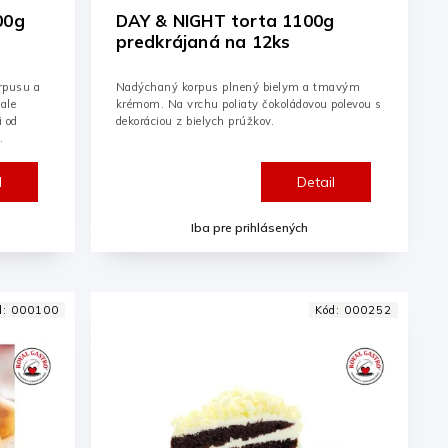
00g
DAY & NIGHT torta 1100g
predkrájaná na 12ks
rpusu a
Nadýchaný korpus plnený bielym a tmavým
ale
krémom. Na vrchu poliaty čokoládovou polevou s
i od
dekoráciou z bielych prúžkov.
.
l
Detail
Iba pre prihlásených
d:
000100
Kód:
000252