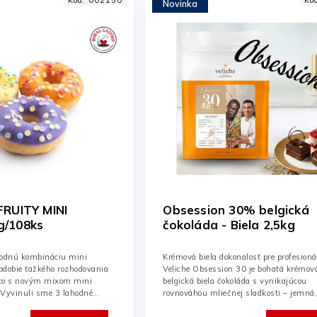
Novinka
FRUITY MINI
Obsession 30% belgická
/108ks
čokoláda - Biela 2,5kg
hodnú kombináciu mini
Krémová biela dokonalosť pre profesioná
bdobie ťažkého rozhodovania
Veliche Obsession 30 je bohatá krémov
a to s novým mixom mini
belgická biela čokoláda s vynikajúcou
 Vyvinuli sme 3 lahodné
rovnováhou mliečnej sladkosti – jemná
zamatová a...