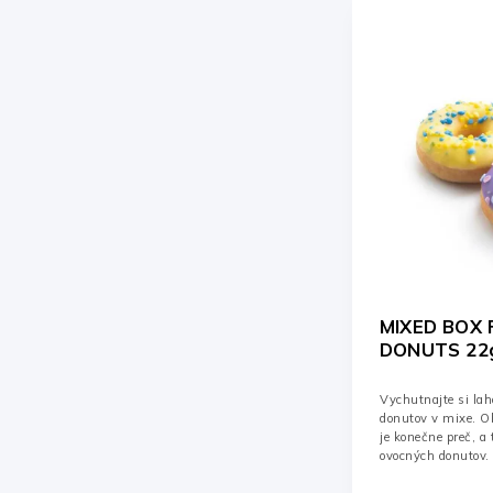
MIXED BOX 
DONUTS 22g
Vychutnajte si la
donutov v mixe. O
je konečne preč, 
ovocných donutov.
ovocné...