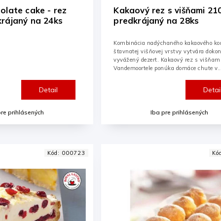
olate cake - rez
Kakaový rez s višňami 21
rájaný na 24ks
predkrájaný na 28ks
Kombinácia nadýchaného kakaového ko
šťavnatej višňovej vrstvy vytvára dokon
vyvážený dezert. Kakaový rez s višňam
Vandemoortele ponúka domáce chute v..
Detail
Detai
pre prihlásených
Iba pre prihlásených
Kód:
000723
Kó