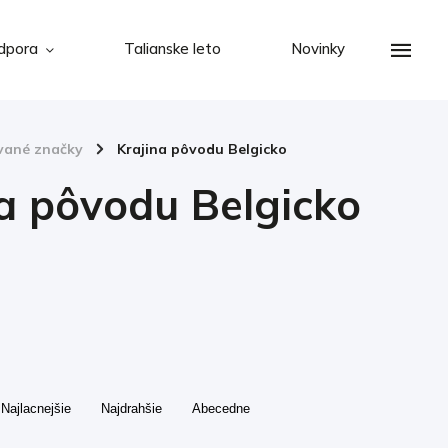
dpora
Talianske leto
Novinky
vané značky
/
Krajina pôvodu Belgicko
a pôvodu Belgicko
Najlacnejšie
Najdrahšie
Abecedne