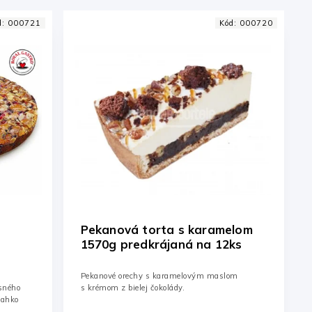
d:
000721
Kód:
000720
Pekanová torta s karamelom
1570g predkrájaná na 12ks
Pekanové orechy s karamelovým maslom
sného
s krémom z bielej čokolády.
ľahko