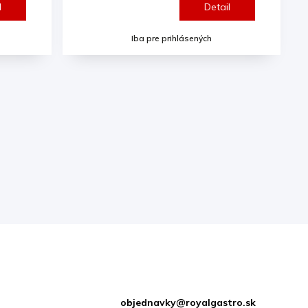
l
Detail
Iba pre prihlásených
ácie pre vás
Kontakt
objednavky
@
royalgastro.sk