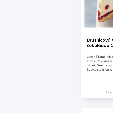
Brusnicová 
čokoládou 
na 12ks
Zvodná kombinácia
z bielej čokolády 
odolať. Brusnicová
kusov. Stačí len r
Iba 