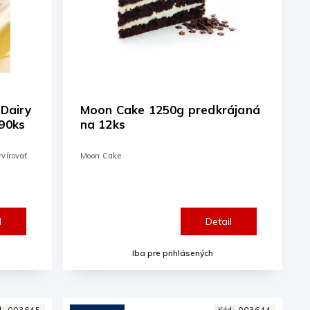
 Dairy
Moon Cake 1250g predkrájaná
190ks
na 12ks
vírovať.
Moon Cake
l
Detail
Iba pre prihlásených
d:
003645
Kód:
003644