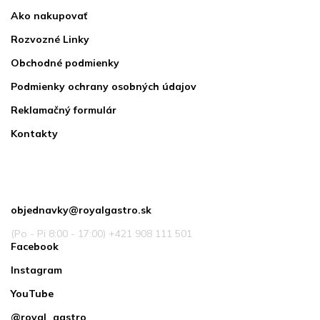
Ako nakupovať
Rozvozné Linky
Obchodné podmienky
Podmienky ochrany osobných údajov
Reklamačný formulár
Kontakty
Kontakt
objednavky
@
royalgastro.sk
(Po - Pi 8:00 - 17:00) +421 908 111 501
Facebook
Instagram
YouTube
@royal_gastro