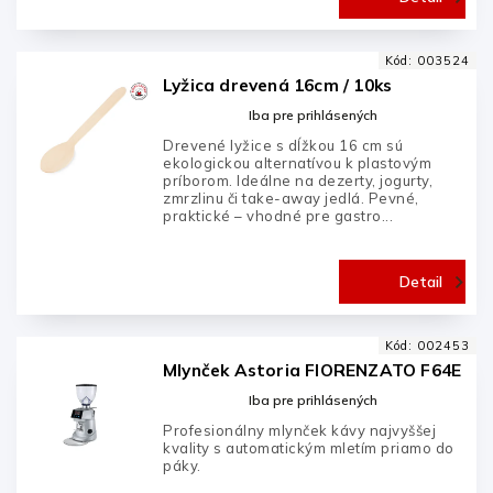
Kód:
003524
Lyžica drevená 16cm / 10ks
Iba pre prihlásených
Drevené lyžice s dĺžkou 16 cm sú
ekologickou alternatívou k plastovým
príborom. Ideálne na dezerty, jogurty,
zmrzlinu či take-away jedlá. Pevné,
praktické – vhodné pre gastro...
Detail
Kód:
002453
Mlynček Astoria FIORENZATO F64E
Iba pre prihlásených
Profesionálny mlynček kávy najvyššej
kvality s automatickým mletím priamo do
páky.