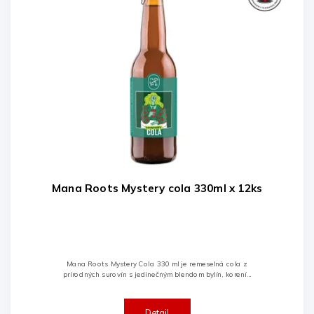
Mana Roots Mystery cola 330ml x 12ks
Mana Roots Mystery Cola 330 ml je remeselná cola z
prírodných surovín s jedinečným blendom bylín, korenín
a kola orechov. Jemne sýtená, osviežujúca a bez
umelých farbív či...
Detail