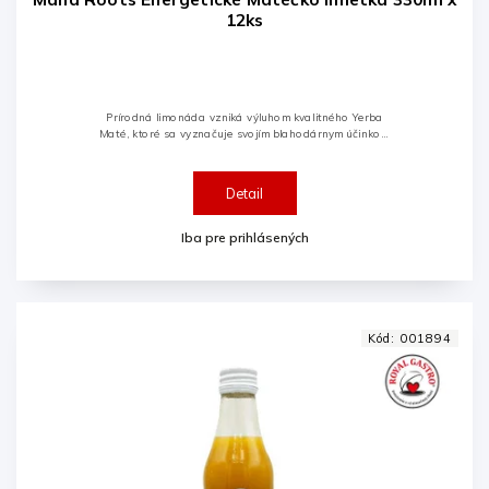
12ks
Prírodná limonáda vzniká výluhom kvalitného Yerba
Maté, ktoré sa vyznačuje svojím blahodárnym účinkom
na ľudský organizmus v podobe kofeínovej bomby a
množstva antioxidantov,...
Detail
Iba pre prihlásených
Kód:
001894