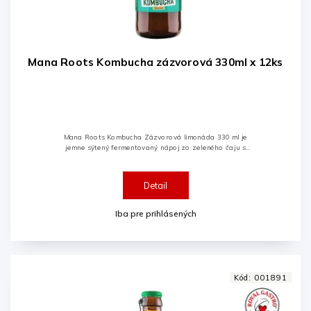
Mana Roots Kombucha zázvorová 330ml x 12ks
Mana Roots Kombucha Zázvorová limonáda 330 ml je
jemne sýtený fermentovaný nápoj zo zeleného čaju s
osviežujúcou chuťou zázvoru. Vyrábaná tradičnou
fermentáciou kombuchovej...
Detail
Iba pre prihlásených
Kód:
001891