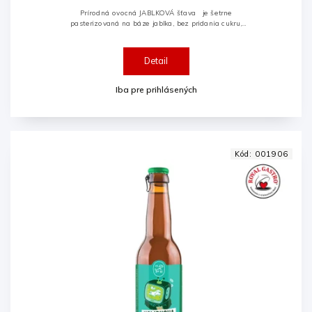
Prírodná ovocná JABLKOVÁ šťava je šetrne
pasterizovaná na báze jablka, bez pridania cukru,
konzervačných látok, farbív, aróm či alergénov.
Detail
Iba pre prihlásených
Kód:
001906