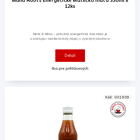
Mana Roots Energetické Matéčko mäta 330ml x
12ks
Maté & Mäta – prírodná energetická limonáda je
osviežujúci nealkoholický nápoj s vysokým obsahom
yerba maté a prírodného kofeínu. Kombinácia
povzbudzujúceho maté, sviežej...
Detail
Iba pre prihlásených
Kód:
001909