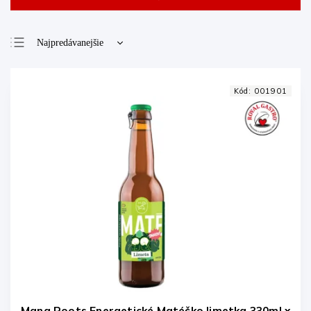
Najpredávanejšie
Najlacnejšie
Najdrahšie
Kód:
001901
Abecedne
Mana Roots Energetické Matéčko limetka 330ml x