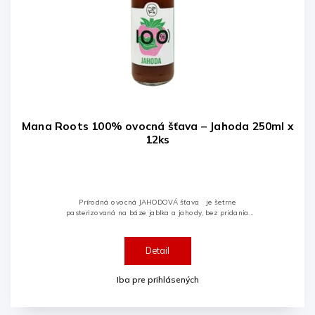
Mana Roots 100% ovocná šťava – Jahoda 250ml x
12ks
Prírodná ovocná JAHODOVÁ šťava je šetrne
pasterizovaná na báze jablka a jahody, bez pridania
cukru, konzervačných látok, farbív, aróm či alergénov.
Detail
Iba pre prihlásených