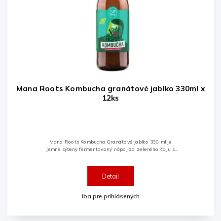
Mana Roots Kombucha granátové jablko 330ml x
12ks
Mana Roots Kombucha Granátové jablko 330 ml je
jemne sýtený fermentovaný nápoj zo zeleného čaju s
výraznou a sviežou chuťou granátového jablka.
Vyrábaná tradičnou fermentáciou...
Detail
Iba pre prihlásených