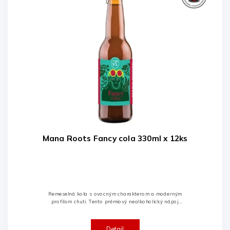
Mana Roots Fancy cola 330ml x 12ks
Remeselná kola s ovocným charakterom a moderným
profilom chuti. Tento prémiový nealkoholický nápoj
spája tradičnú kolovú arómu s prírodnými ovocnými
šťavami zo slivky, citróna...
Detail