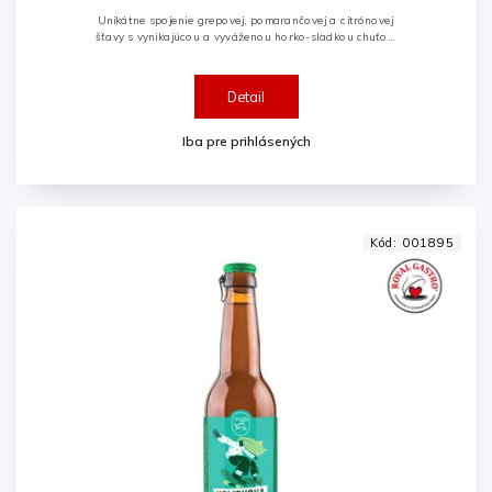
Unikátne spojenie grepovej, pomarančovej a citrónovej
šťavy s vynikajúcou a vyváženou horko-sladkou chuťou.
Ak máte chuť na výbornú zdravú alternatívu ovocnej
limonády, tak...
Detail
Iba pre prihlásených
Kód:
001895