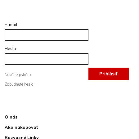
Prihlásenie
E-mail
Heslo
Prihlásiť
Nová registrácia
Zabudnuté heslo
sa
Informácie pre vás
O nás
Ako nakupovať
Rozvozné Linky