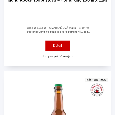
Mana Roots 100% šťava – Pomaranč 250ml x 12ks
Prírodná ovocná POMARANČOVÁ šťava je šetrne
pasterizovaná na báze jablka a pomaranču, bez
pridania cukru, konzervačných látok, farbív, aróm či
alergénov.
Detail
Iba pre prihlásených
Kód:
001905