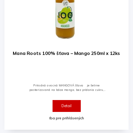
Mana Roots 100% šťava – Mango 250ml x 12ks
Prírodná ovocná MANGOVÁ šťava je šetrne
pasterizovaná na báze manga, bez pridania cukru,
konzervačných látok, farbív, aróm či alergénov.
Detail
Iba pre prihlásených