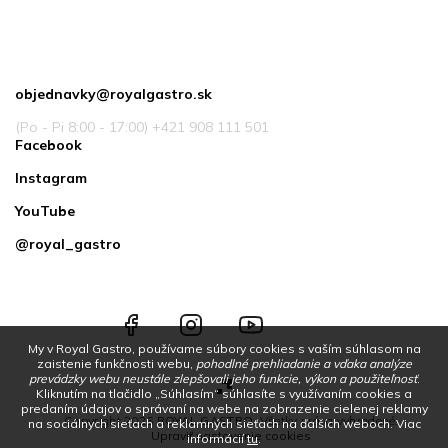
Kontakt
objednavky
@
royalgastro.sk
(Po - Pi 8:00 - 17:00) +421 908 111 501
Facebook
Instagram
YouTube
@royal_gastro
Facebook
Instagram
YouTube
@royal_gastro
My v Royal Gastro, používame súbory cookies s vaším súhlasom na
zaistenie funkčnosti webu,
pohodlné prehliadanie a vďaka analýze
prevádzky webu neustále zlepšovali jeho funkcie, výkon a použiteľnosť
.
Kliknutím na tlačidlo „Súhlasím“ súhlasíte s využívaním cookies a
predaním údajov o správaní na webe na zobrazenie cielenej reklamy
Copyright 2026
ROYAL GASTRO
. Všetky práva vyhradené.
na sociálnych sieťach a reklamných sieťach na ďalších weboch.
Viac
Upraviť nastavenie cookies
informácií
tu
.