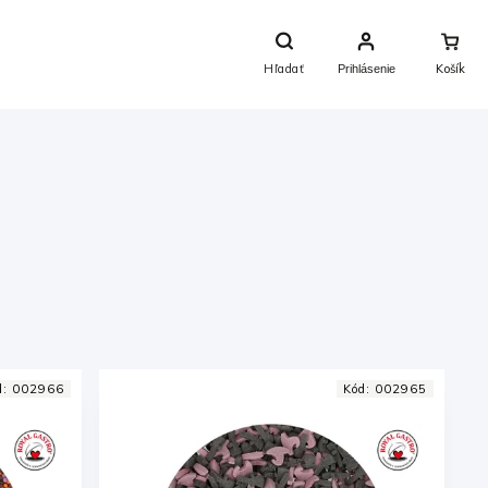
Nákupný
Košík
Hľadať
Prihlásenie
d:
002966
Kód:
002965