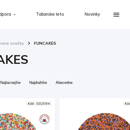
dpora
Talianske leto
Novinky
vané značky
/
FUNCAKES
AKES
Najlacnejšie
Najdrahšie
Abecedne
Kód:
002594
Kó