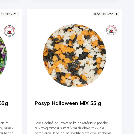
d:
002725
Kód:
002593
p Stylish Halloween 65g
Posyp Halloween MIX 55 g
šením
Strašidelná halloweenska dekorácia v podobe
v, šišiek,
cukrovej zmesi s motívmi duchov, tekvíc a
ii farieb
netopierov. Ideálna na rýchle a efektné zdobenie