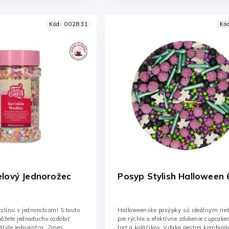
Kód:
002831
Kó
lový Jednorožec
Posy
zlinu s jednorožcom! S touto
Halloweenske posýpky sú ideálnym rie
žete jednoducho ozdobiť
pre rýchle a efektívne zdobenie cupcakeo
 štýle jednorožca. Zmes
tort a koláčikov. Vďaka pestrej kombinác