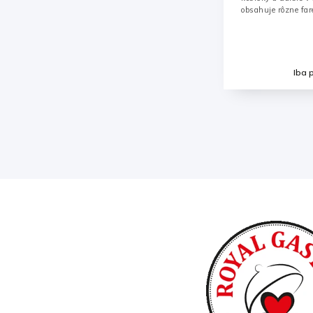
obsahuje rôzne fa
Iba 