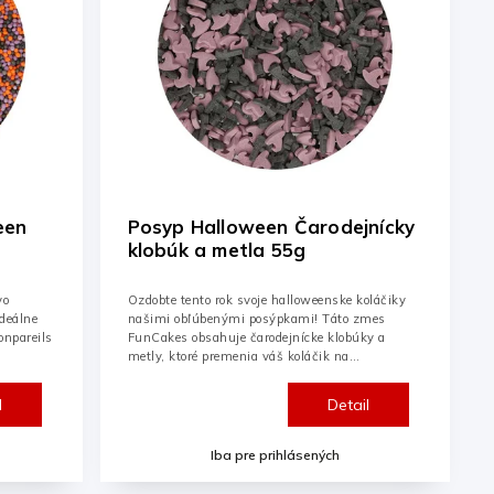
een
Posyp Halloween Čarodejnícky
klobúk a metla 55g
vo
Ozdobte tento rok svoje halloweenske koláčiky
ideálne
našimi obľúbenými posýpkami! Táto zmes
onpareils
FunCakes obsahuje čarodejnícke klobúky a
metly, ktoré premenia váš koláčik na
strašidelnú...
l
Detail
Iba pre prihlásených