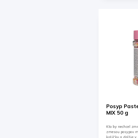
Posyp Paste
MIX 50 g
Kto by nechcel zmr
zmesou posypov mô
košíčky a ďalšie v