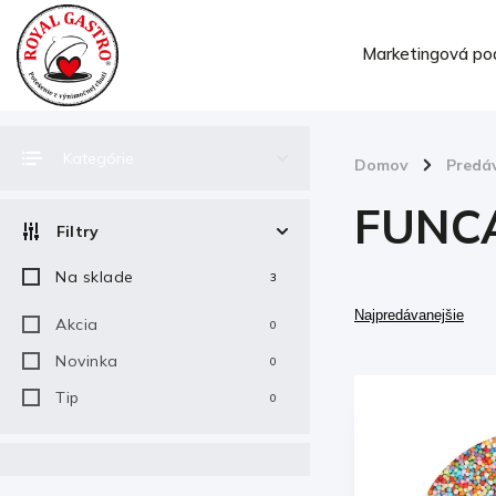
Marketingová po
Kategórie
Domov
/
Predá
FUNC
Filtry
Na sklade
3
Najpredávanejšie
Akcia
0
Novinka
0
Tip
0