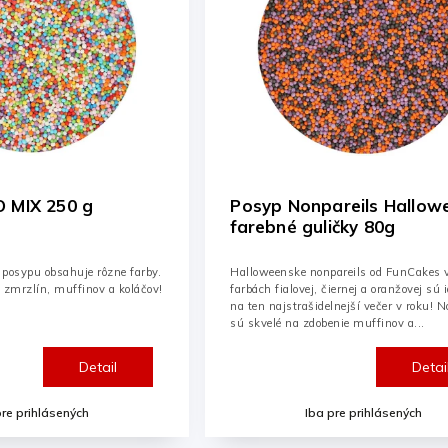
 MIX 250 g
Posyp Nonpareils Hallow
farebné guličky 80g
o posypu obsahuje rôzne farby.
Halloweenske nonpareils od FunCakes 
 zmrzlín, muffinov a koláčov!
farbách fialovej, čiernej a oranžovej sú 
na ten najstrašidelnejší večer v roku! N
sú skvelé na zdobenie muffinov a...
Detail
Detai
pre prihlásených
Iba pre prihlásených