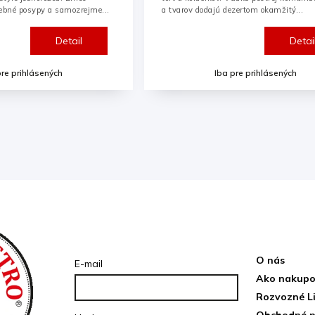
rebné posypy a samozrejme...
a tvarov dodajú dezertom okamžitý...
Detail
Detai
pre prihlásených
Iba pre prihlásených
Prihlásenie
Inform
O nás
E-mail
Ako nakupo
Rozvozné L
Obchodné 