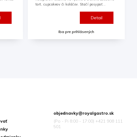
tort, cupcakeov či koláčov. Stačí posypať...
l
Detail
Iba pre prihlásených
ácie pre vás
Kontakt
objednavky
@
royalgastro.sk
vať
(Po - Pi 8:00 - 17:00) +421 908 111
501
inky
podmienky