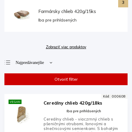
Farmársky chlieb 420g/15ks
Iba pre prihlásených
Zobraziť viac produktov
Najpredávanejšie
Najlacnejšie
Otvoriť filter
Najdrahšie
Abecedne
Kód:
000608
VEGAN
Cereálny chlieb 420g/18ks
Iba pre prihlásených
Cereálny chlieb - viaczrnný chlieb s
pšeničnými otrubami, ľanovými a
slnečnicovými semienkami. S bohatým