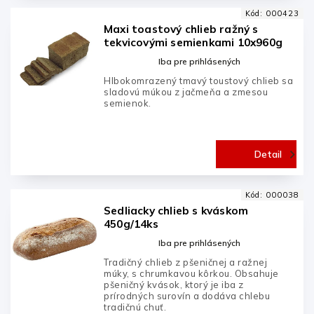
Kód:
000423
Maxi toastový chlieb ražný s
tekvicovými semienkami 10x960g
Iba pre prihlásených
Hlbokomrazený tmavý toustový chlieb sa
sladovú múkou z jačmeňa a zmesou
semienok.
Detail
Kód:
000038
Sedliacky chlieb s kváskom
450g/14ks
Iba pre prihlásených
Tradičný chlieb z pšeničnej a ražnej
múky, s chrumkavou kôrkou. Obsahuje
pšeničný kvások, ktorý je iba z
prírodných surovín a dodáva chlebu
tradičnú chuť.