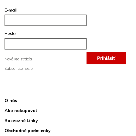
E-mail
Heslo
Prihlásiť
Nová registrácia
Zabudnuté heslo
sa
Informácie pre vás
O nás
Ako nakupovať
Rozvozné Linky
Obchodné podmienky