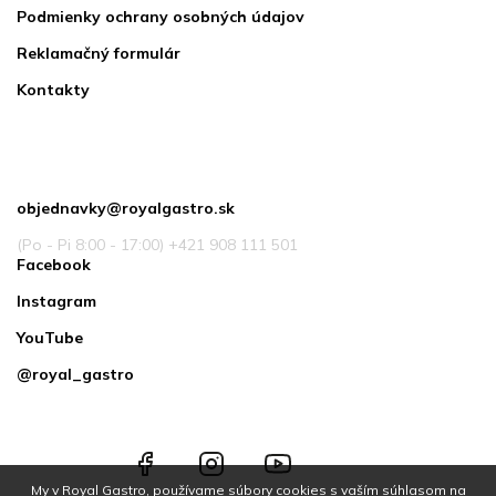
Podmienky ochrany osobných údajov
Reklamačný formulár
Kontakty
Kontakt
objednavky
@
royalgastro.sk
(Po - Pi 8:00 - 17:00) +421 908 111 501
Facebook
Instagram
YouTube
@royal_gastro
Facebook
Instagram
YouTube
@royal_gastro
My v Royal Gastro, používame súbory cookies s vaším súhlasom na