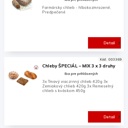
Farmársky chlieb - hlbokozmrazené,
Predpečené
Detail
Kód:
003369
Chleby ŠPECIÁL – MIX 3 x 3 druhy
Iba pre prihlásených
3x Tmavý viaczrnný chlieb 420g 3x
Zemiakový chlieb 420g 3x Remeselný
chlieb s kváskom 450g
Detail