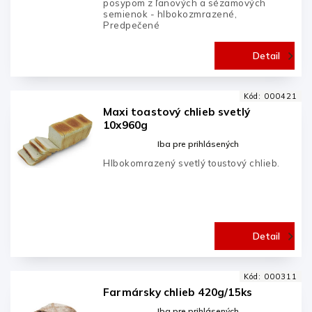
posypom z ľanových a sézamových
semienok - hlbokozmrazené,
Predpečené
Detail
Kód:
000421
Maxi toastový chlieb svetlý
10x960g
Iba pre prihlásených
Hlbokomrazený svetlý toustový chlieb.
Detail
Kód:
000311
Farmársky chlieb 420g/15ks
Iba pre prihlásených