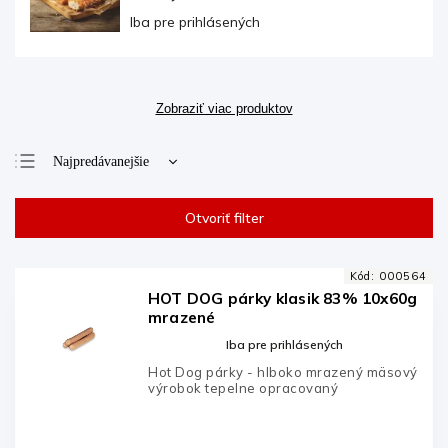
Iba pre prihlásených
Zobraziť viac produktov
Najpredávanejšie
Najlacnejšie
Otvoriť filter
Najdrahšie
Abecedne
Kód:
000564
HOT DOG párky klasik 83% 10x60g
mrazené
Iba pre prihlásených
Hot Dog párky - hlboko mrazený mäsový
výrobok tepelne opracovaný