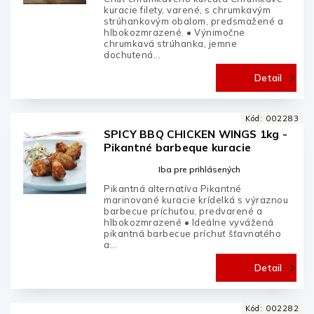
kuracie filety, varené, s chrumkavým
strúhankovým obalom, predsmažené a
hlbokozmrazené. • Výnimočne
chrumkavá strúhanka, jemne
dochutená...
Detail
Kód:
002283
SPICY BBQ CHICKEN WINGS 1kg -
Pikantné barbeque kuracie
krídelká
Iba pre prihlásených
Pikantná alternatíva Pikantné
marinované kuracie krídelká s výraznou
barbecue príchuťou, predvarené a
hlbokozmrazené • Ideálne vyvážená
pikantná barbecue príchuť šťavnatého
a...
Detail
Kód:
002282