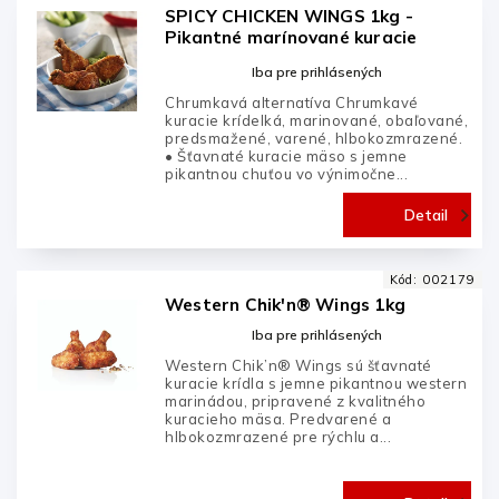
SPICY CHICKEN WINGS 1kg -
Pikantné marínované kuracie
krídelká
Iba pre prihlásených
Chrumkavá alternatíva Chrumkavé
kuracie krídelká, marinované, obaľované,
predsmažené, varené, hlbokozmrazené.
• Šťavnaté kuracie mäso s jemne
pikantnou chuťou vo výnimočne...
Detail
Kód:
002179
Western Chik'n® Wings 1kg
Iba pre prihlásených
Western Chik’n® Wings sú šťavnaté
kuracie krídla s jemne pikantnou western
marinádou, pripravené z kvalitného
kuracieho mäsa. Predvarené a
hlbokozmrazené pre rýchlu a...