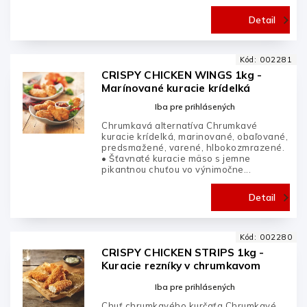
Detail
Kód:
002281
CRISPY CHICKEN WINGS 1kg -
Marínované kuracie krídelká
Iba pre prihlásených
Chrumkavá alternatíva Chrumkavé
kuracie krídelká, marinované, obaľované,
predsmažené, varené, hlbokozmrazené.
• Šťavnaté kuracie mäso s jemne
pikantnou chuťou vo výnimočne...
Detail
Kód:
002280
CRISPY CHICKEN STRIPS 1kg -
Kuracie rezníky v chrumkavom
obale
Iba pre prihlásených
Chuť chrumkavého kurčaťa Chrumkavé