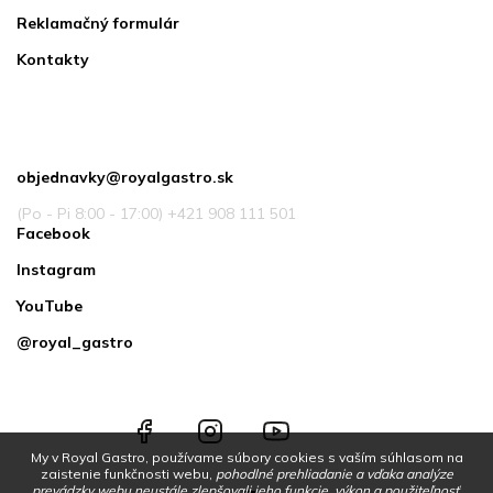
Reklamačný formulár
Kontakty
Kontakt
objednavky
@
royalgastro.sk
(Po - Pi 8:00 - 17:00) +421 908 111 501
Facebook
Instagram
YouTube
@royal_gastro
Facebook
Instagram
YouTube
@royal_gastro
My v Royal Gastro, používame súbory cookies s vaším súhlasom na
zaistenie funkčnosti webu,
pohodlné prehliadanie a vďaka analýze
prevádzky webu neustále zlepšovali jeho funkcie, výkon a použiteľnosť
.