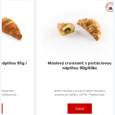
Maslový croissant s pistáciovou
Zah
náplňou 90g/60ks
Jemný maslový croissant plnený bohatou
Z
pistáciovou plnkou (19 %). Predkysnutý,
hlbokozmrazený a pripravený na pečenie.
Po upečení má chrumkavý povrch,
nadýchanú štruktúru a...
Detail