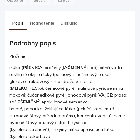
Opýtať sa
Strážiť
Zdieľať
Popis
Hodnotenie
Diskusia
Podrobný popis
Zloženie:
múka (
PŠENICA
; pražený
JAČMENNÝ
slad); pitná voda;
rastlinné oleje a tuky (palmový; slnečnicový); cukor;
glukózo‐fruktózový sirup; droždie; maslo
(
MLIEKO
) (1,9%); černicové pyré; malinové pyré; semená
makové; čučoriedkové pyré; jahodové pyré;
VAJCE
; proso;
soľ;
PŠENIČNÝ
lepok; ľanové semienko
hnedé; pohánka; želírujúca látka (pektín); koncentrát z
citrónové šťavy; prírodná aróma; koncentrované červené
ovocné šťávy; bazový extrakt; kyselina
(kyselina citrónová); enzýmy; múku upravujúca látka
(kyselina askorbová).