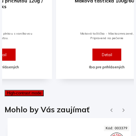
Maková taštička 100g/60ks
Brati
Maková taštička - hlbokozmrazené,
Pripravené na pečenie
Detail
Iba pre prihlásených
High-contrast mode
Ďalej
Mohlo by Vás zaujímať
Naspäť
6
Kód:
003379