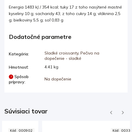
Energia 1483 kJ / 354 kcal; tuky 17 z toho nasýtené mastné
kyseliny 10 g; sacharidy 43; z toho cukry 14 g; vláknina 2,5
g; bielkoviny 5,5 g; soľ 0,83 g
Dodatočné parametre
Sladké croissanty
,
Pečivo na
Kategória
:
dopečenie - sladké
4.41 kg
Hmotnosť
:
Spôsob
?
Na dopečenie
prípravy
:
Súvisiaci tovar
Previous
Next
Kód:
003379