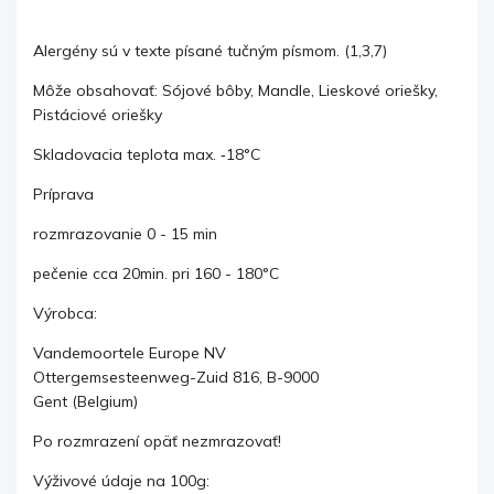
Alergény sú v texte písané tučným písmom. (1,3,7)
Môže obsahovať: Sójové bôby, Mandle, Lieskové oriešky,
Pistáciové oriešky
Skladovacia teplota max. ‐18°C
Príprava
rozmrazovanie 0 - 15 min
pečenie cca 20min. pri 160 - 180°C
Výrobca:
Vandemoortele Europe NV
Ottergemsesteenweg-Zuid 816, B-9000
Gent (Belgium)
Po rozmrazení opäť nezmrazovať!
Výživové údaje na 100g: