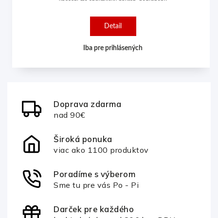
upečení má chrumkavý povrch, nadýchanú
štruktúru a výraznú pistáciovú chuť.
Detail
Iba pre prihlásených
Doprava zdarma
nad 90€
Široká ponuka
viac ako 1100 produktov
Poradíme s výberom
Sme tu pre vás Po - Pi
Darček pre každého