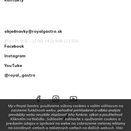
Kontakty
Kontakt
objednavky
@
royalgastro.sk
(Po - Pi 8:00 - 17:00) +421 908 111 501
Facebook
Instagram
YouTube
@royal_gastro
Facebook
Instagram
YouTube
@royal_gastro
My v Royal Gastro, používame súbory cookies s vaším súhlasom na
zaistenie funkčnosti webu,
pohodlné prehliadanie a vďaka analýze
prevádzky webu neustále zlepšovali jeho funkcie, výkon a použiteľnosť
.
Kliknutím na tlačidlo „Súhlasím“ súhlasíte s využívaním cookies a
predaním údajov o správaní na webe na zobrazenie cielenej reklamy
Copyright 2026
ROYAL GASTRO
. Všetky práva vyhradené.
na sociálnych sieťach a reklamných sieťach na ďalších weboch.
Viac