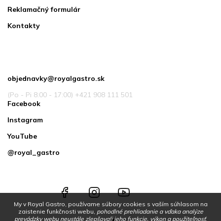
Reklamačný formulár
Kontakty
Kontakt
objednavky
@
royalgastro.sk
(Po - Pi 8:00 - 17:00) +421 908 111 501
Facebook
Instagram
YouTube
@royal_gastro
Facebook
Instagram
YouTube
@royal_gastro
My v Royal Gastro, používame súbory cookies s vaším súhlasom na
zaistenie funkčnosti webu,
pohodlné prehliadanie a vďaka analýze
prevádzky webu neustále zlepšovali jeho funkcie, výkon a použiteľnosť
.