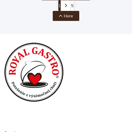
1
5
Hore
Prihlásenie