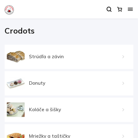
Crodots
Štrúdľa a závin
Donuty
Koláče a šišky
Mriežky a taštičky