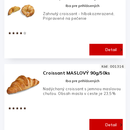
Nezadané
Iba pre prihlásených
1
Zahnutý croissant - hlbokozmrazené,
Royal Gastro
46
Pripravené na pečenie
Detail
Kód:
001316
Croissant MASLOVÝ 90g/50ks
Iba pre prihlásených
Nadýchaný croissant s jemnou maslovou
chuťou. Obsah masla v ceste je 23,5%
Detail