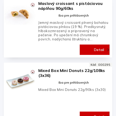
Maslový croissant s pistáciovou
náplňou 90g/60ks
Iba pre prihlásených
Jemný maslový croissant plnený bohatou
pistáciovou plnkou (19 %). Predkysnutý,
hlbokozmrazený a pripravený na
pečenie. Po upečení má chrumkavý
povrch, nadýchanú štruktúru a...
Detail
Kód:
000295
Mixed Box Mini Donuts 22g/108ks
(3x36)
Iba pre prihlásených
Mixed Box Mini Donuts 22g/90ks (3x30)