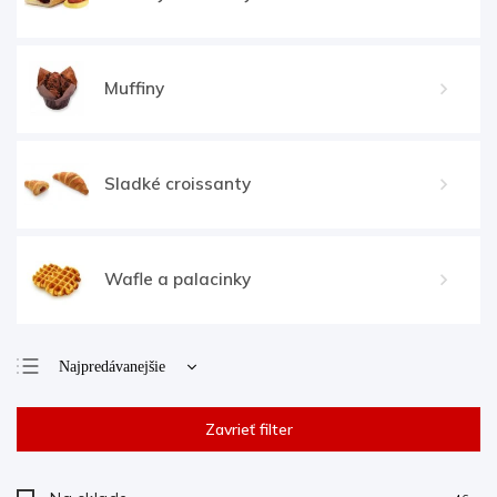
Muffiny
Sladké croissanty
Wafle a palacinky
Najpredávanejšie
Najlacnejšie
Zavrieť filter
Najdrahšie
Abecedne