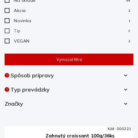
Na sklade
46
Akcia
2
Novinka
1
Tip
0
VEGAN
2
Vymazať filtre
Spôsob prípravy
?
Na dopečenie
17
Typ prevádzky
?
Plne dopečené
24
Catering
15
Značky
Krajina pôvodu Belgicko
1
Krajina pôvodu Slovensko
1
Kód:
000221
Krajina pôvodu Taliansko
1
Zahnutý croissant 100g/36ks