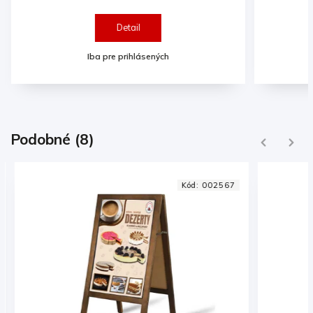
kusmi voňavých jahôd.
Detail
Iba pre prihlásených
Podobné (8)
Previous
Next
Kód:
002567