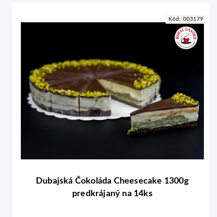
5
Kód:
003179
Dubajská Čokoláda Cheesecake 1300g
predkrájaný na 14ks