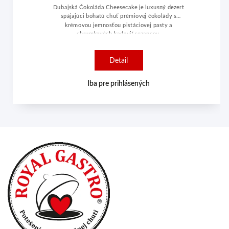
Dubajská Čokoláda Cheesecake je luxusný dezert
spájajúci bohatú chuť prémiovej čokolády s
krémovou jemnosťou pistáciovej pasty a
chrumkavých kadayif rezancov.
Detail
Iba pre prihlásených