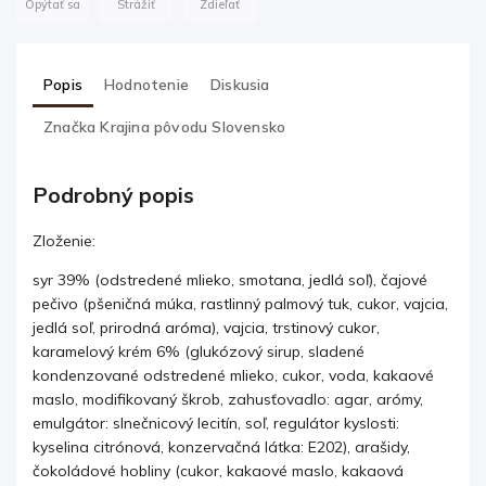
Opýtať sa
Strážiť
Zdieľať
Popis
Hodnotenie
Diskusia
Značka
Krajina pôvodu Slovensko
Podrobný popis
Zloženie:
syr 39% (odstredené mlieko, smotana, jedlá soľ), čajové
pečivo (pšeničná múka, rastlinný palmový tuk, cukor, vajcia,
jedlá soľ, prirodná aróma), vajcia, trstinový cukor,
karamelový krém 6% (glukózový sirup, sladené
kondenzované odstredené mlieko, cukor, voda, kakaové
maslo, modifikovaný škrob, zahusťovadlo: agar, arómy,
emulgátor: slnečnicový lecitín, soľ, regulátor kyslosti:
kyselina citrónová, konzervačná látka: E202), arašidy,
čokoládové hobliny (cukor, kakaové maslo, kakaová