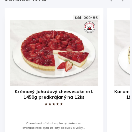
Kód:
000486
Krémový Jahodový cheesecake erl.
Karamel
1450g predkrájaný na 12ks
19
Chrumkavý základ naplnený plnkou so
smotanového syra zaliaty polevou s veľkými