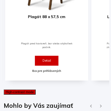
Plagát 88 x 57,5 cm
Le
Plagát pred kaviareň, bar alebo akýkoľvek
Ponu
podnik.
zlož
Detail
Iba pre prihlásených
High-contrast mode
Ďalej
Mohlo by Vás zaujímať
Naspäť