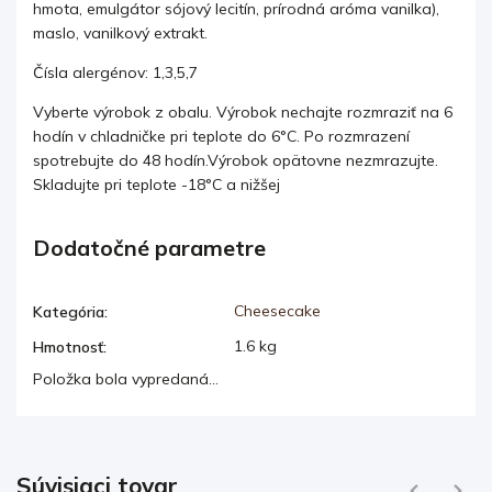
hmota, emulgátor sójový lecitín, prírodná aróma vanilka),
maslo, vanilkový extrakt.
Čísla alergénov: 1,3,5,7
Vyberte výrobok z obalu. Výrobok nechajte rozmraziť na 6
hodín v chladničke pri teplote do 6°C. Po rozmrazení
spotrebujte do 48 hodín.Výrobok opätovne nezmrazujte.
Skladujte pri teplote -18°C a nižšej
Dodatočné parametre
Cheesecake
Kategória
:
1.6 kg
Hmotnosť
:
Položka bola vypredaná…
Súvisiaci tovar
Previous
Next