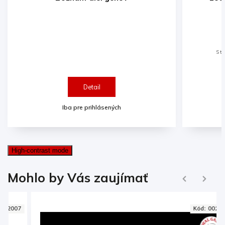
Strašidelná ponuka
Prekvapte svoji
Halloweenu šp
Detail
D
Iba pre prihlásených
Iba pre p
High-contrast mode
Ďalej
Mohlo by Vás zaujímať
Naspäť
7
Kód:
002824