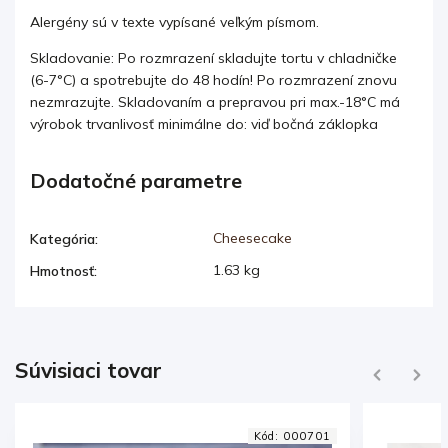
Alergény sú v texte vypísané veľkým písmom.
Skladovanie: Po rozmrazení skladujte tortu v chladničke
(6-7°C) a spotrebujte do 48 hodín! Po rozmrazení znovu
nezmrazujte. Skladovaním a prepravou pri max.-18°C má
výrobok trvanlivosť minimálne do: viď bočná záklopka
Dodatočné parametre
Cheesecake
Kategória
:
1.63 kg
Hmotnosť
:
Súvisiaci tovar
Previous
Next
Kód:
000701