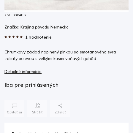
Kód:
000486
Značka:
Krajina pôvodu Nemecko
1 hodnotenie
Chrumkavý základ naplnený plnkou so smotanového syra
zaliaty polevou s veľkými kusmi voňavých jahôd.
Detailné informácie
Iba pre prihlásených
Opýtať sa
Strážiť
Zdieľať