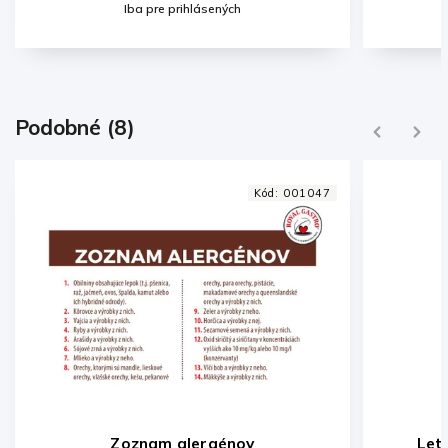
re prihlásených
Iba pre prihlásených
Podobné (8)
Previous
Next
Kód:
001047
Zoznam alergénov
Leták na stôl