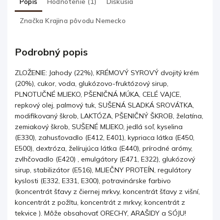
Popis
Hodnotenie (1)
Diskusia
Značka
Krajina pôvodu Nemecko
Podrobný popis
ZLOŽENIE: Jahody (22%), KRÉMOVÝ SYROVÝ dvojitý krém
(20%), cukor, voda, glukózovo-fruktózový sirup,
PLNOTUČNÉ MLIEKO, PŠENIČNÁ MÚKA, CELÉ VAJCE,
repkový olej, palmový tuk, SUŠENÁ SLADKÁ SROVÁTKA,
modifikovaný škrob, LAKTÓZA, PŠENIČNÝ ŠKROB, želatína,
zemiakový škrob, SUŠENÉ MLIEKO, jedlá soľ, kyselina
(E330), zahusťovadlo (E412, E401), kypriaca látka (E450,
E500), dextróza, želírujúca látka (E440), prírodné arómy,
zvlhčovadlo (E420) , emulgátory (E471, E322), glukózový
sirup, stabilizátor (E516), MLIEČNY PROTEÍN, regulátory
kyslosti (E332, E331, E300), potravinárske farbivo
(koncentrát šťavy z čiernej mrkvy, koncentrát šťavy z višní,
koncentrát z požltu, koncentrát z mrkvy, koncentrát z
tekvice ). Môže obsahovať ORECHY, ARAŠIDY a SÓJU!