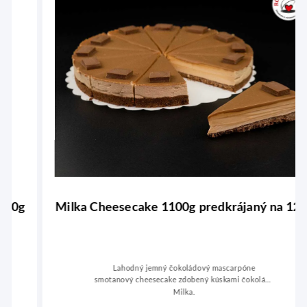
g
Milka Cheesecake 1100g predkrájaný na 12ks
Lahodný jemný čokoládový mascarpóne
smotanový cheesecake zdobený kúskami čokolády
Milka.