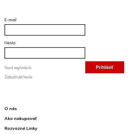
Prihlásenie
E-mail
Heslo
Prihlásiť
Nová registrácia
Zabudnuté heslo
sa
Informácie pre vás
O nás
Ako nakupovať
Rozvozné Linky