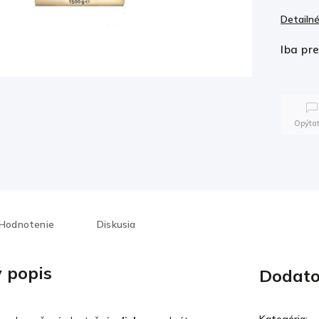
Detailné
Iba pr
Opýtať
Hodnotenie
Diskusia
 popis
Dodato
Kategória
: