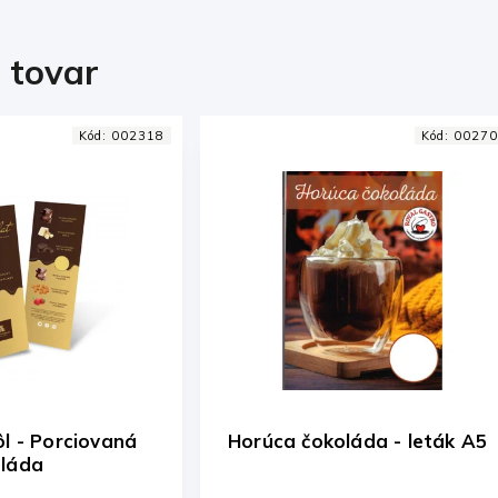
i tovar
Kód:
002318
Kód:
00270
ôl - Porciovaná
Horúca čokoláda - leták A5
oláda