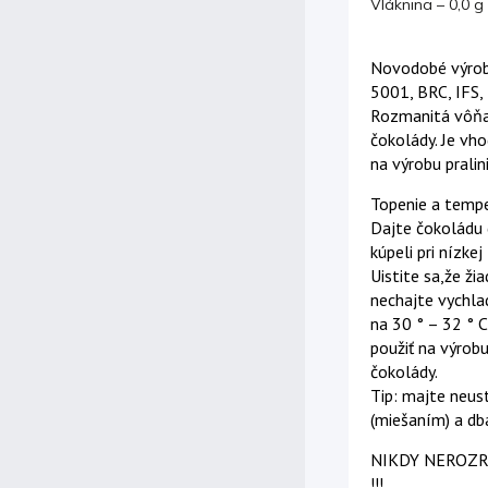
Vláknina – 0,0 g
Novodobé výrobn
5001, BRC, IFS,
Rozmanitá vôňa,
čokolády. Je vho
na výrobu pralini
Topenie a tempe
Dajte čokoládu 
kúpeli pri nízke
Uistite sa,že ž
nechajte vychla
na 30 ° – 32 ° 
použiť na výrobu
čokolády.
Tip: majte neu
(miešaním) a dba
NIKDY NEROZR
!!!