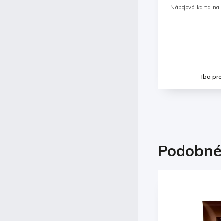
Nápojová karta na
Iba pr
Podobné
Kód:
000055
Novinka