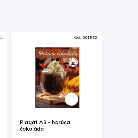
1
Kód:
001862
Plagát A3 - horúca
čokoláda