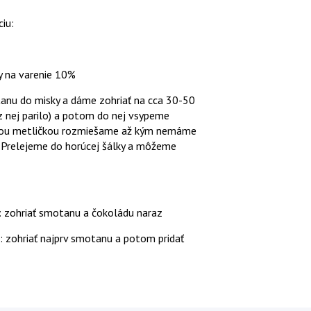
iu:
y na varenie 10%
anu do misky a dáme zohriať na cca 30-50
 z nej parilo) a potom do nej vsypeme
nou metličkou rozmiešame až kým nemáme
 Prelejeme do horúcej šálky a môžeme
 zohriať smotanu a čokoládu naraz
: zohriať najprv smotanu a potom pridať