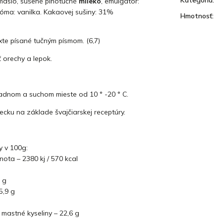
maslo, sušené plnotučné
mlieko
, emulgátor:
aróma: vanilka. Kakaovej sušiny: 31%
Hmotnosť
:
xte písané tučným písmom. (6,7)
orechy a lepok.
ladnom a suchom mieste od 10 ° -20 ° C.
cku na základe švajčiarskej receptúry.
y v 100g:
ota – 2380 kj / 570 kcal
 g
5,9 g
mastné kyseliny – 22,6 g