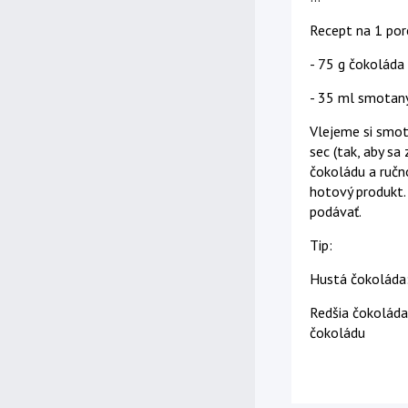
Recept na 1 porc
- 75 g čokoláda
- 35 ml smotan
Vlejeme si smot
sec (tak, aby sa
čokoládu a ruč
hotový produkt.
podávať.
Tip:
Hustá čokoláda:
Redšia čokoláda
čokoládu