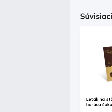
Súvisiac
Leták na st
horúca čok