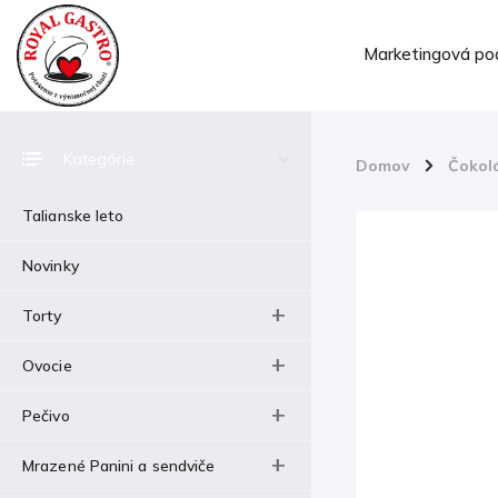
Marketingová po
Kategórie
Domov
/
Čokol
Talianske leto
Novinky
Torty
Ovocie
Pečivo
Mrazené Panini a sendviče