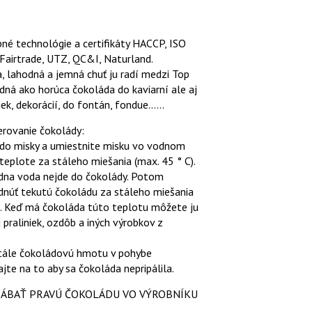
é technológie a certifikáty HACCP, ISO
 Fairtrade, UTZ, QC&I, Naturland.
 lahodná a jemná chuť ju radí medzi Top
dná ako horúca čokoláda do kaviarní ale aj
ek, dekorácií, do fontán, fondue......
rovanie čokolády:
do misky a umiestnite misku vo vodnom
j teplote za stáleho miešania (max. 45 ° C).
iadna voda nejde do čokolády. Potom
dnúť tekutú čokoládu za stáleho miešania
C. Keď má čokoláda túto teplotu môžete ju
 praliniek, ozdôb a iných výrobkov z
stále čokoládovú hmotu v pohybe
jte na to aby sa čokoláda nepripálila.
ÁBAŤ PRAVÚ ČOKOLÁDU VO VÝROBNÍKU