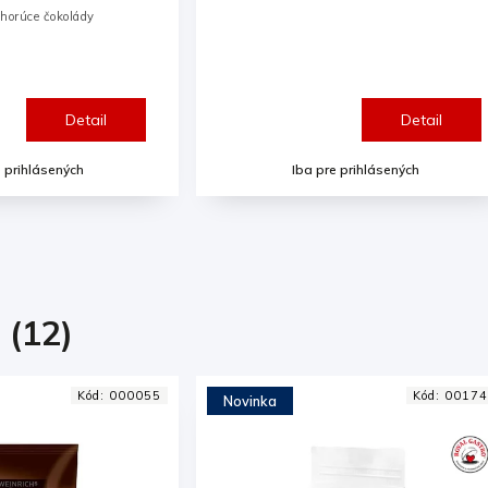
 horúce čokolády
Detail
Detail
e prihlásených
Iba pre prihlásených
 (12)
Kód:
001740
Kód:
00088