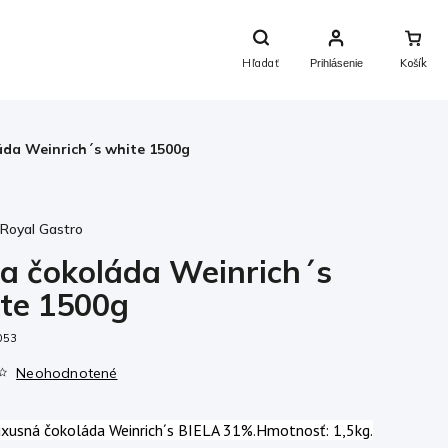
Nákupný
Košík
Hľadať
Prihlásenie
áda Weinrich´s white 1500g
:
Royal Gastro
la čokoláda Weinrich´s
te 1500g
053
Neohodnotené
uxusná čokoláda Weinrich´s BIELA 31%.Hmotnosť: 1,5kg.