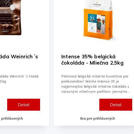
 belgická
Belgická čokoláda MLIEČNA
Mliečna 2,5kg
VIETNAM 45% 1KG
 mliečna kuvertúra pre
Pravá belgická čokoláda - Mliečna -
che Intense 35 je
Vietnam obsah kakovej sušiny 45%
cká mliečna čokoláda s
m profilom, jemnými
i a...
Detail
Detail
e prihlásených
Iba pre prihlásených