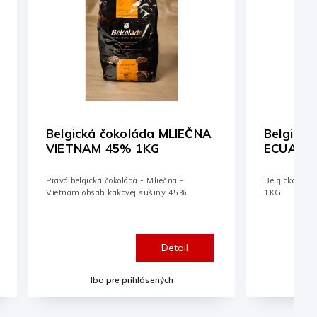
Belgická čokoláda HORKÁ
Belgick
ECUADOR 71% 1KG
UGANDA
Belgická čokoláda HORKÁ ECUADOR 71%
Belgická čo
1KG
1KG
Detail
Iba pre prihlásených
Ib