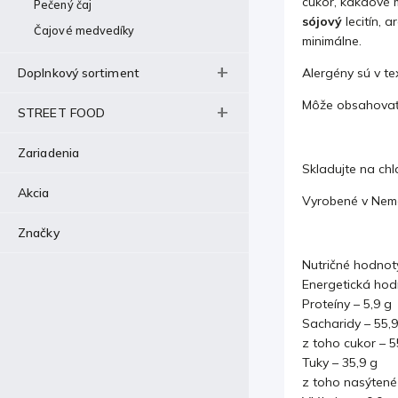
cukor, kakaové 
Pečený čaj
sójový
lecitín, 
Čajové medvedíky
minimálne.
Doplnkový sortiment
Alergény sú v te
Môže obsahovať 
STREET FOOD
Zariadenia
Skladujte na ch
Akcia
Vyrobené v Neme
Značky
Nutričné hodnot
Energetická hodn
Proteíny – 5,9 g
Sacharidy – 55,9
z toho cukor – 5
Tuky – 35,9 g
z toho nasýtené 