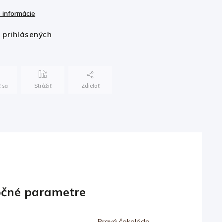
 informácie
e prihlásených
 sa
Strážiť
Zdieľať
čné parametre
Pravá čokoláda