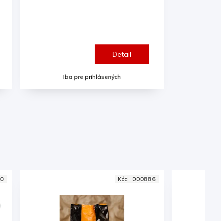
Detail
Iba pre prihlásených
6
Kód:
000884