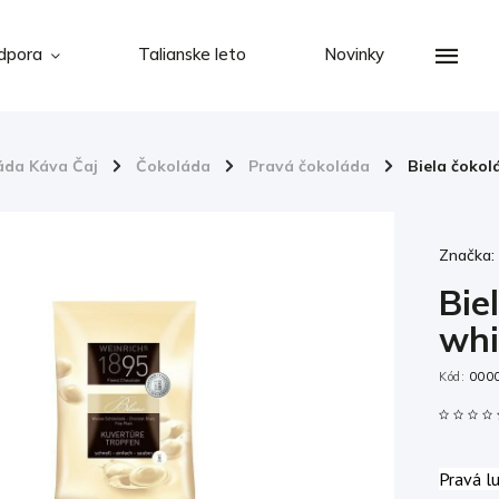
dpora
Talianske leto
Novinky
áda Káva Čaj
/
Čokoláda
/
Pravá čokoláda
/
Biela čokol
Značka
Bie
whi
Kód:
000
Pravá l