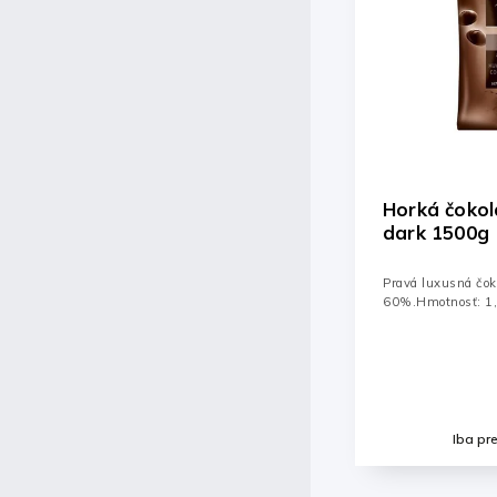
Horká čokoláda Weinrich´s
Intense 35%
dark 1500g
čokoláda - 
Pravá luxusná čokoláda Weinrich´s Horká
Prémiová belgická
60%.Hmotnosť: 1,5kg.
profesionálov! Veli
najjemnejšia belgi
výrazným mliečny
karamelovými tónm
Detail
Iba pre prihlásených
Iba pr