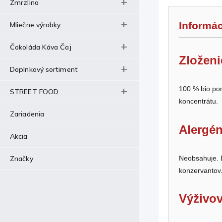
Zmrzlina
Informác
Mliečne výrobky
Čokoláda Káva Čaj
Zloženi
Doplnkový sortiment
100 % bio po
STREET FOOD
koncentrátu.
Zariadenia
Alergén
Akcia
Neobsahuje. B
Značky
konzervantov
Výživov