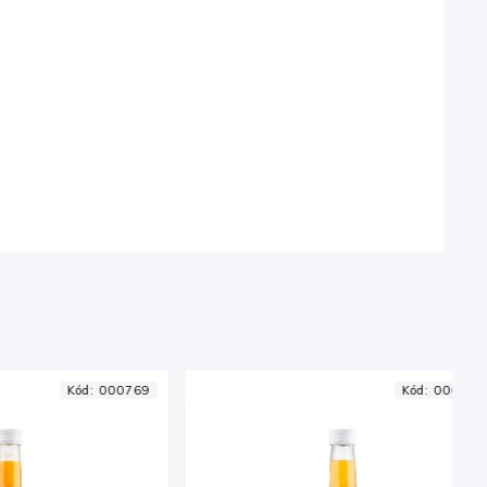
9
Kód:
000762