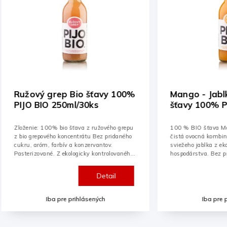
 Bio šťavy 100%
Mango - Jablko Bio miešané
0ml/30ks
šťavy 100% PIJO BIO
250ml/30ks
o šťava z ružového grepu
100 % BIO šťava Mango – Jablko 250 ml je
ncentrátu Bez pridaného
čistá ovocná kombinácia sladkého manga a
v a konzervantov.
sviežeho jablka z ekologicky kontrolovaného
kologicky kontrolovaného
hospodárstva. Bez pridaného cukru, aróm,
farbív či...
Detail
Detail
e prihlásených
Iba pre prihlásených