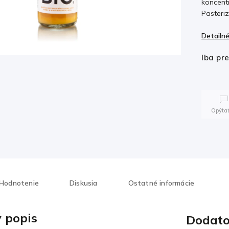
koncent
Pasteri
Detailné
Iba pr
Opýtať
Hodnotenie
Diskusia
Ostatné informácie
 popis
Dodato