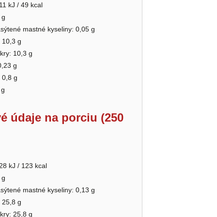
11 kJ / 49 kcal
 g
asýtené mastné kyseliny: 0,05 g
 10,3 g
kry: 10,3 g
0,23 g
 0,8 g
 g
é údaje na porciu (250
28 kJ / 123 kcal
 g
asýtené mastné kyseliny: 0,13 g
 25,8 g
kry: 25,8 g