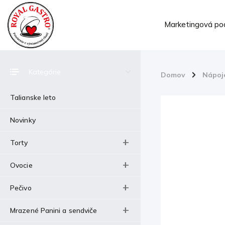
Marketingová po
Kategórie
Domov
/
Nápoj
Talianske leto
Novinky
Torty
Ovocie
Pečivo
Mrazené Panini a sendviče