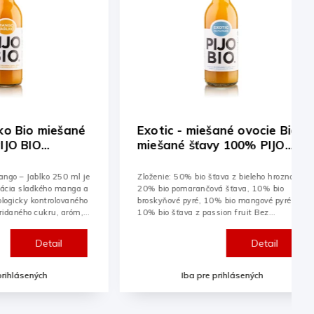
Exotic - miešané ovocie Bio
Jablko B
miešané šťavy 100% PIJO
BIO 250m
BIO 250ml/30ks
Zloženie: 50% bio šťava z bieleho hrozna,
Zloženie: 100
20% bio pomarančová šťava, 10% bio
pridaného cuk
broskyňové pyré, 10% bio mangové pyré,
konzervantov.
10% bio šťava z passion fruit Bez
kontrolované
pridaného cukru, aróm,...
Detail
Iba pre prihlásených
Ib