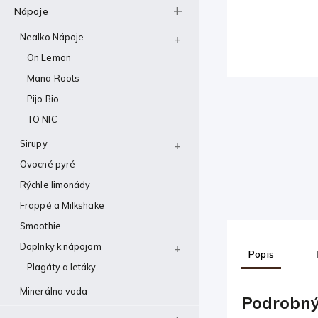
Nápoje
Nealko Nápoje
On Lemon
Mana Roots
Pijo Bio
TO NIC
Sirupy
Ovocné pyré
Rýchle limonády
Frappé a Milkshake
Smoothie
Doplnky k nápojom
Popis
Plagáty a letáky
Minerálna voda
Podrobný