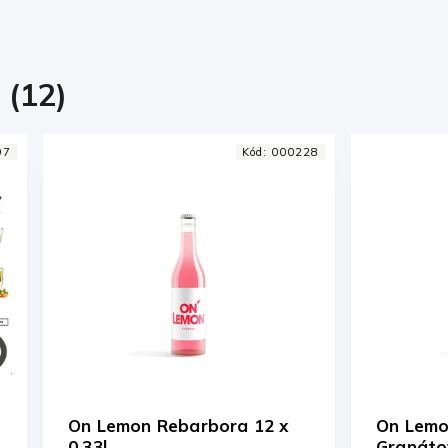
 (12)
Kód:
000228
Kód:
00032
ebarbora 12 x
On Lemon Yerbata
Granátové jablko 12 x 0,33l