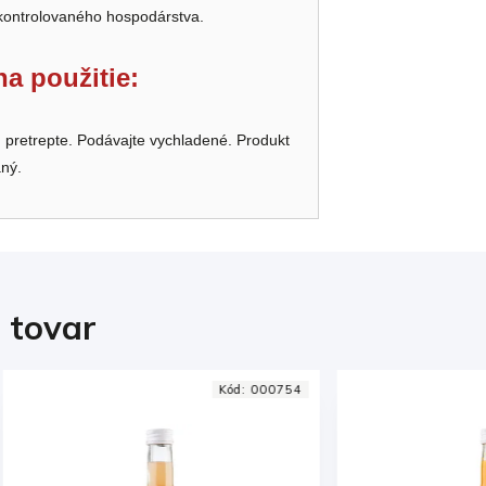
 kontrolovaného hospodárstva.
a použitie:
 pretrepte. Podávajte vychladené. Produkt
aný.
i tovar
Kód:
000754
Kód:
00076