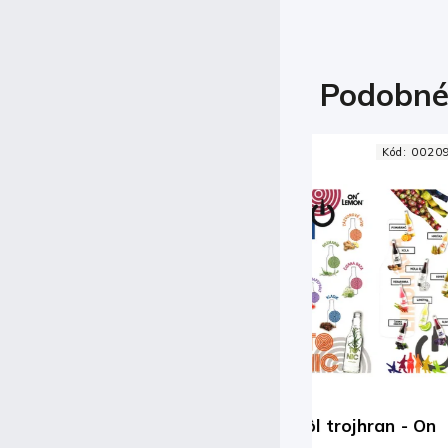
Podobné
Kód:
002097
Leták na stôl trojhran - On
On Lemon R
lemon
0,33l