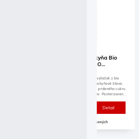
Čierny čaj - broskyňa Bio
Ružový grep
ľadový čaj PIJO BIO
PIJO BIO 25
330ml/24ks
Zloženie: 65% voda, 15% výťažok z bio
Zloženie: 100% bi
čierneho čaju, 15% bio broskyňová šťava,
z bio grepového ko
5% bio jablková šťava Bez pridaného cukru,
cukru, aróm, farbí
aróm, farbív a konzervantov. Pasterizované.
Pasterizované. Z e
Z...
hospodárstva.
Detail
Iba pre prihlásených
Iba pr