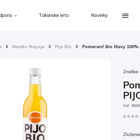
dpora
Talianske leto
Novinky
e
/
Nealko Nápoje
/
Pijo Bio
/
Pomaranč Bio šťavy 100% 
Značka
Pom
PIJ
Kód:
000
Zloženi