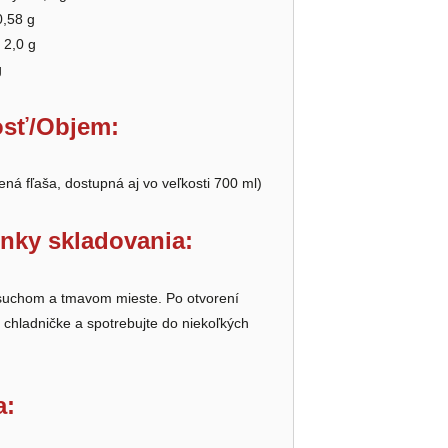
0,58 g
 2,0 g
g
sť/Objem:
ená fľaša, dostupná aj vo veľkosti 700 ml)
nky skladovania:
 suchom a tmavom mieste. Po otvorení
 chladničke a spotrebujte do niekoľkých
a: