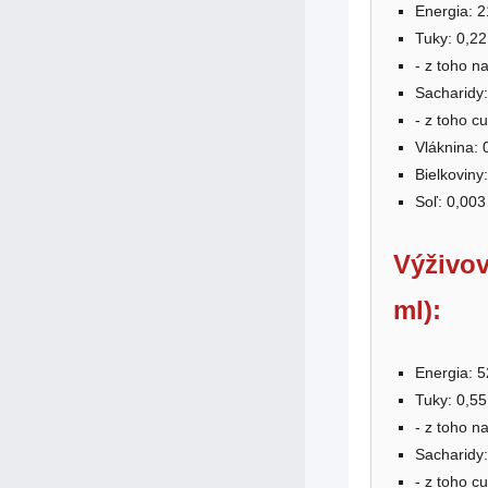
Energia: 2
Tuky: 0,22
- z toho n
Sacharidy:
- z toho cu
Vláknina: 
Bielkoviny:
Soľ: 0,003
Výživov
ml):
Energia: 5
Tuky: 0,55
- z toho n
Sacharidy:
- z toho cu