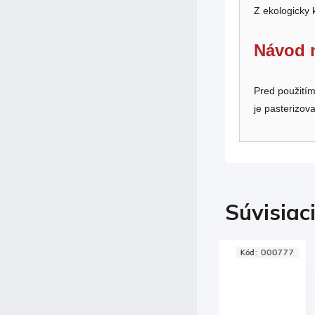
Z ekologicky
Návod n
Pred použitím
je pasterizov
Súvisiac
Kód:
000777