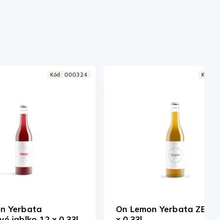
4
Kód:
003149
On Lemon Yerbata ZERO 12
On Lemon
x 0,33l