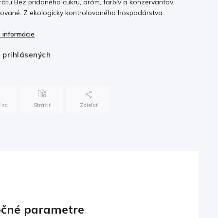
rátu Bez pridaného cukru, aróm, farbív a konzervantov.
zované. Z ekologicky kontrolovaného hospodárstva.
 informácie
e prihlásených
 sa
Strážiť
Zdieľať
čné parametre