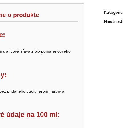
Kategória
:
ie o produkte
Hmotnosť
:
e:
marančová šťava z bio pomarančového
y:
ez pridaného cukru, aróm, farbív a
.
é údaje na 100 ml: