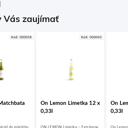
 Vás zaujímať
Kód:
000058
Kód:
000043
Matchbata
On Lemon Limetka 12 x
On Lem
0,33l
0,33l
láznil do mletého
ON LEMON Limetka – Extrémne
On Lemon