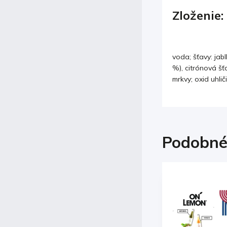
Zloženie:
voda; šťavy: jab
%), citrónová šťa
mrkvy; oxid uhliči
Podobné
Kód:
002097