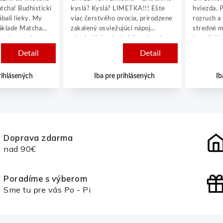
tcha! Budhistickí
kyslá? Kyslá? LIMETKA!!! Ešte
hviezda. 
bali lieky. My
viac čerstvého ovocia, prirodzene
rozruch a 
základe Matcha
zakalený osviežujúci nápoj
stredné m
tavujeme vám
obsahujúci prírodnú limetkovú
ho milujú 
imonáda s
šťavu.
konverzáci
Detail
Detail
 čaju, bez
11:00. Po
 mierne sýtená,
vôňa ti u
rihlásených
Iba pre prihlásených
Ib
riánska. Jemne
očakávať…
tvorením !!!
láskou ok
fľaške.
Doprava zdarma
nad 90€
Poradíme s výberom
Sme tu pre vás Po - Pi