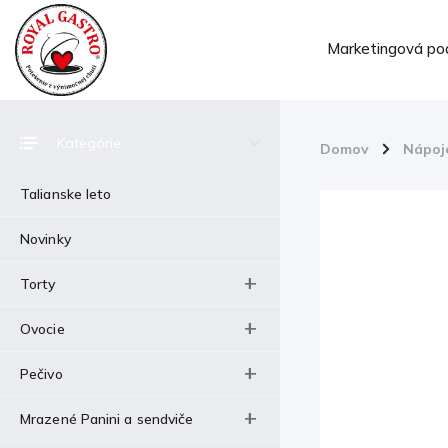
Marketingová po
Kategórie
Domov
/
Nápoj
Talianske leto
Novinky
Torty
Ovocie
Pečivo
Mrazené Panini a sendviče