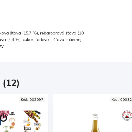
lková šťava (15,7 %), rebarborová šťava (10
va (4,3 %); cukor; farbivo – šťava z čiernej
tý
 (12)
Kód:
003324
Kód:
00004