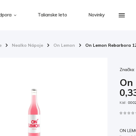
dpora
Talianske leto
Novinky
e
/
Nealko Nápoje
/
On Lemon
/
On Lemon Rebarbora 12 
Značka
On 
0,3
Kód:
000
ON LEMO