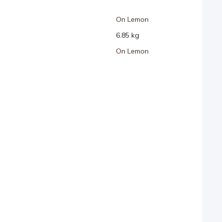
On Lemon
6.85 kg
On Lemon