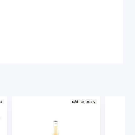
5
Kód:
000244