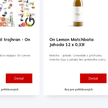
atchbata
On Lemon Hruška 12 x 0,33l
0,33l
Limonáda s príchuťou
ON LEMON Hruška - skutočne
ody bez pridaného cukru.
majstrovská chuť. Hoci nenosí korunu,
ostatné ovocie sa pred ňou skláňa.
Kombinácia 16% hruškovej šťavy, 15%
jablkovej šťavy a štipka citrónovej...
Detail
Detail
e prihlásených
Iba pre prihlásených