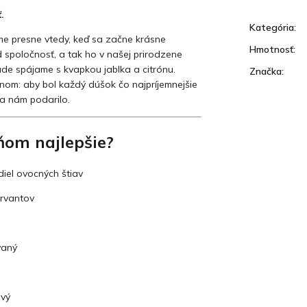
.
Kategória
:
me presne vtedy, keď sa začne krásne
Hmotnosť
:
 spoločnosť, a tak ho v našej prirodzene
de spájame s kvapkou jablka a citrónu.
Značka
:
dnom: aby bol každý dúšok čo najpríjemnejšie
sa nám podarilo.
ňom najlepšie?
iel ovocných štiav
rvantov
vaný
ivý