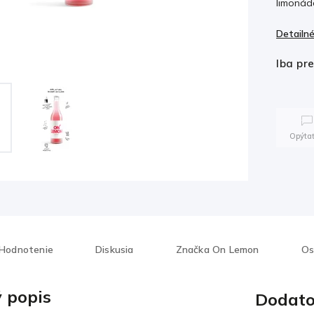
limonáda
Detailné
Iba pr
Opýtať
Hodnotenie
Diskusia
Značka
On Lemon
Os
 popis
Dodato