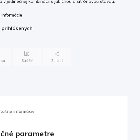
 v jedinečnej kombinácii s jablčnou a citrónovou šťavou.
 informácie
e prihlásených
 sa
Strážiť
Zdieľať
tatné informácie
čné parametre