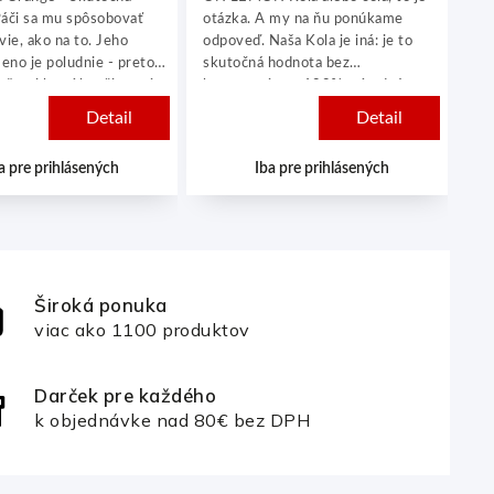
Páči sa mu spôsobovať
otázka. A my na ňu ponúkame
zel
vie, ako na to. Jeho
odpoveď. Naša Kola je iná: je to
mní
eno je poludnie - preto
skutočná hodnota bez
sme
všetci ktorí končia svoje
kompromisov. 100% prírodná,
li
e po polnoci a spia až do
kultivová chuť, nie sladká a so
MA
Detail
Detail
otoč uzáver a citrusová
zníženým obsahom kofeínu.
prí
ž napovie čo môžeš
pr
a pre prihlásených
Iba pre prihlásených
 Buď opatrný - s touto
pr
amžite siahneš po ďalšej
pre
Široká ponuka
viac ako 1100 produktov
Darček pre každého
k objednávke nad 80€ bez DPH