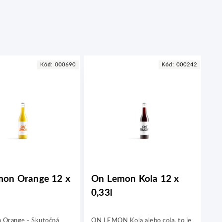
Kód:
000690
Kód:
000242
on Orange 12 x
On Lemon Kola 12 x
O
0,33l
12
 Orange - Skutočná
ON LEMON Kola alebo cola, to je
Sve