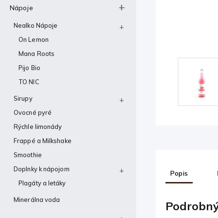
Nápoje
Nealko Nápoje
On Lemon
Mana Roots
Pijo Bio
TO NIC
Sirupy
Ovocné pyré
Rýchle limonády
Frappé a Milkshake
Smoothie
Doplnky k nápojom
Popis
Plagáty a letáky
Minerálna voda
Podrobný