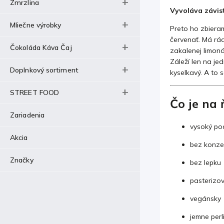
Zmrzlina
Vyvoláva závisť
Mliečne výrobky
Preto ho zbiera
červenať. Má rád
Čokoláda Káva Čaj
zakalenej limoná
Záleží len na je
Doplnkový sortiment
kyselkavý. A to 
STREET FOOD
Čo je na 
Zariadenia
vysoký pod
Akcia
bez konze
Značky
bez lepku
pasterizo
vegánsky
jemne perl