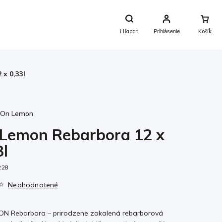
Nákupný
Košík
Hľadať
Prihlásenie
x 0,33l
:
On Lemon
Lemon Rebarbora 12 x
3l
228
Neohodnotené
N Rebarbora – prirodzene zakalená rebarborová