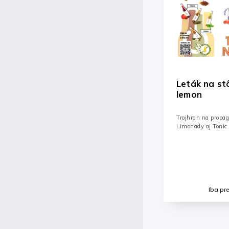
Leták na stôl trojhran - On
On Lemon M
lemon
Jahoda 12 x 
Trojhran na propagácio nápojov On Lemon.
Matcha - Jahoda. 
Limonády aj Tonic.
matcha čaju a jah
Detail
Iba pre prihlásených
Iba pr