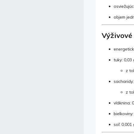
osviežujúc
objem jedne
Výživové
energetick
tuky: 0,03 
z to
sacharidy:
z to
vláknina: 
bielkoviny:
soľ: 0,001 