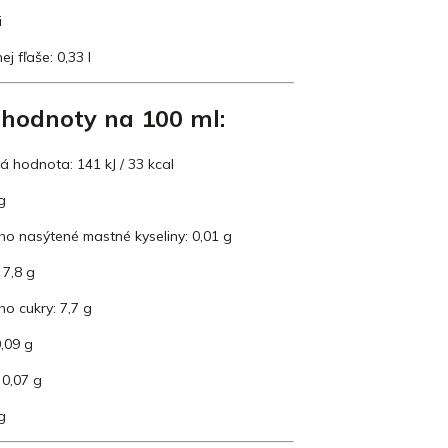
i
j fľaše: 0,33 l
 hodnoty na 100 ml:
á hodnota: 141 kJ / 33 kcal
g
ho nasýtené mastné kyseliny: 0,01 g
 7,8 g
ho cukry: 7,7 g
0,09 g
 0,07 g
g