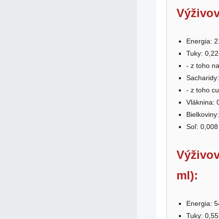
Výživov
Energia: 2
Tuky: 0,22
- z toho n
Sacharidy:
- z toho cu
Vláknina: 
Bielkoviny:
Soľ: 0,008
Výživov
ml):
Energia: 5
Tuky: 0,55