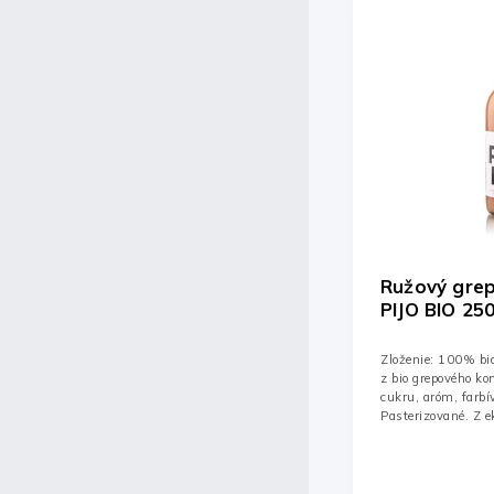
Ružový grep Bio šťavy 100%
Jablko Bio 
PIJO BIO 250ml/30ks
BIO 250ml/3
Zloženie: 100% bio šťava z ružového grepu
Zloženie: 100% bio
z bio grepového koncentrátu Bez pridaného
pridaného cukru, a
cukru, aróm, farbív a konzervantov.
konzervantov. Past
Pasterizované. Z ekologicky kontrolovaného
kontrolovaného ho
hospodárstva.
Detail