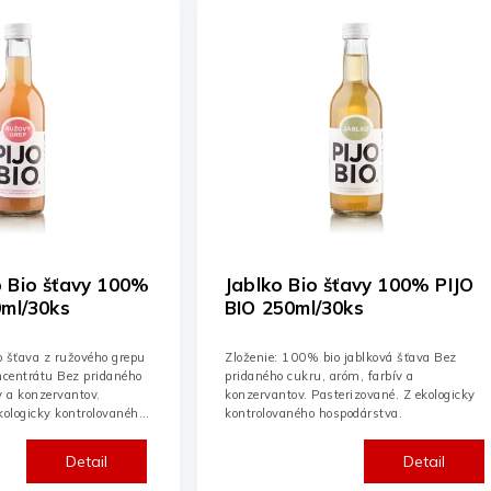
šťavy 100% PIJO
Ríbezľa - Jablko Bio miešané
0ks
šťavy 100% PIJO BIO
250ml/30ks
 jablková šťava Bez
Zloženie: 75% bio jablková šťava, 25% bio
róm, farbív a
ríbezľová šťava Bez pridaného cukru, aróm,
erizované. Z ekologicky
farbív a konzervantov. Pasterizované. Z
spodárstva.
ekologicky kontrolovaného hospodárstva.
Detail
Detail