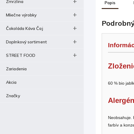
Zmrzlina
Popis
Mliečne výrobky
Podrobný
Čokoláda Káva Čaj
Doplnkový sortiment
Informác
STREET FOOD
Zloženi
Zariadenia
Akcia
60 % bio jabl
Značky
Alergén
Neobsahuje. P
farbív a konz