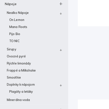
Nápoje
Nealko Nápoje
On Lemon
Mana Roots
Pijo Bio
TO NIC
Sirupy
Ovocné pyré
Rýchle limonády
Frappé a Milkshake
Smoothie
Doplnky k nápojom
Plagáty a letáky
Minerálna voda