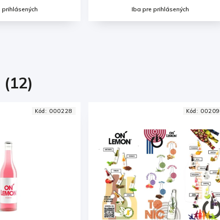
e prihlásených
Iba pre prihlásených
 (12)
Kód:
002097
Kód:
00024