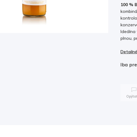
100 % B
kombiná
kontrol
konzerva
Ideálna 
plnou, p
Detailné
Iba pr
Opýtať