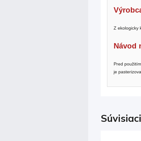
Výrobc
Z ekologicky
Návod n
Pred použitím
je pasterizov
Súvisiac
Kód:
000754