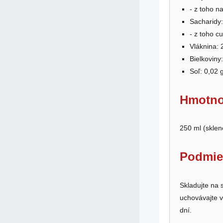
- z toho n
Sacharidy:
- z toho cu
Vláknina: 
Bielkoviny
Soľ: 0,02 
Hmotno
250 ml (sklen
Podmie
Skladujte na
uchovávajte v
dní.