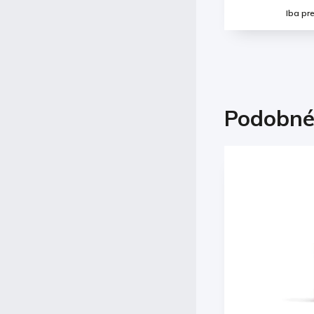
Iba pre prihlásených
Iba pr
Podobné
Kód:
000228