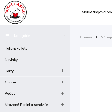
Marketingová po
Kategórie
Domov
/
Nápoj
Talianske leto
Novinky
Torty
Ovocie
Pečivo
Mrazené Panini a sendviče