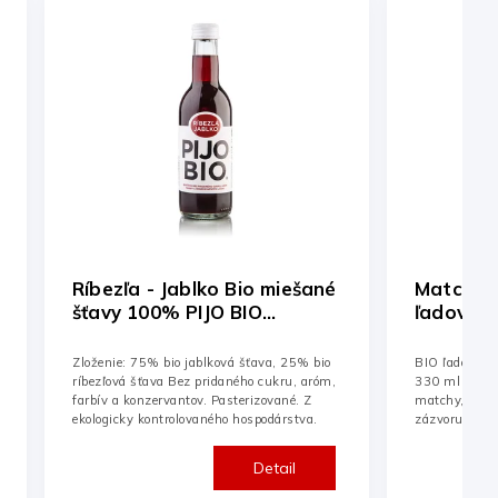
Matcha - jablko - zázvor Bio
Jahoda -
ľadový čaj PIJO BIO
šťavy 10
330ml/24ks
250ml/30
BIO ľadový čaj Matcha – Jablko – Zázvor
Zloženie: 50%
330 ml je osviežujúca kombinácia jemnej
jablková šťav
matchy, sviežeho jablka a pikantného
farbív a konz
zázvoru. Bez pridaného cukru, aróm či
ekologicky ko
konzervantov – iba...
Detail