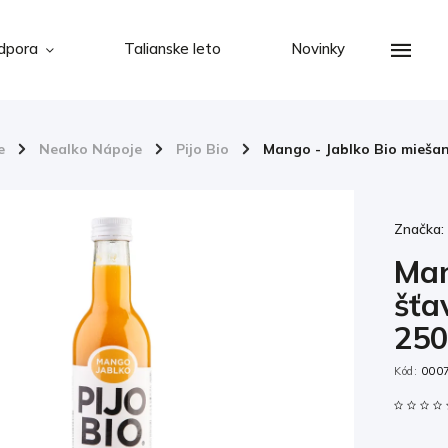
dpora
Talianske leto
Novinky
e
/
Nealko Nápoje
/
Pijo Bio
/
Mango - Jablko Bio mieša
Značka
Man
šťa
250
Kód:
000