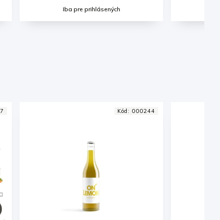
Iba pre prihlásených
Ib
4
Kód:
000233