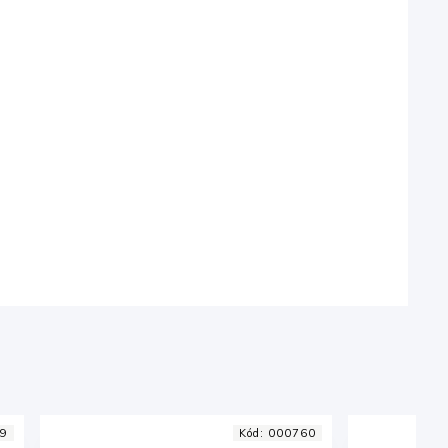
0
Kód:
000780