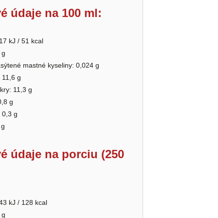
é údaje na 100 ml:
17 kJ / 51 kcal
 g
asýtené mastné kyseliny: 0,024 g
 11,6 g
kry: 11,3 g
0,8 g
 0,3 g
 g
é údaje na porciu (250
43 kJ / 128 kcal
 g