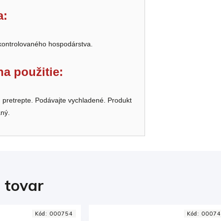
a:
 kontrolovaného hospodárstva.
a použitie:
 pretrepte. Podávajte vychladené. Produkt
aný.
i tovar
Kód:
000749
Kód:
00076