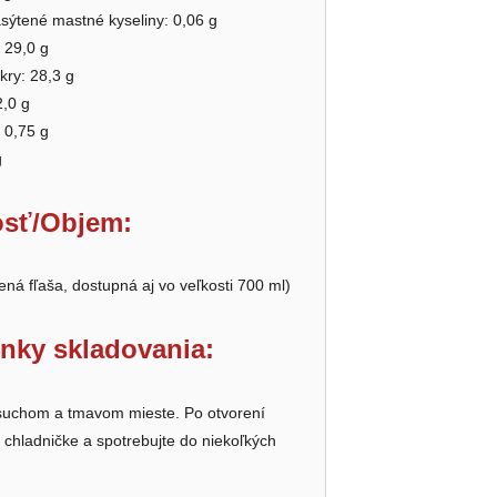
asýtené mastné kyseliny: 0,06 g
 29,0 g
kry: 28,3 g
2,0 g
: 0,75 g
g
sť/Objem:
ená fľaša, dostupná aj vo veľkosti 700 ml)
nky skladovania:
 suchom a tmavom mieste. Po otvorení
 chladničke a spotrebujte do niekoľkých