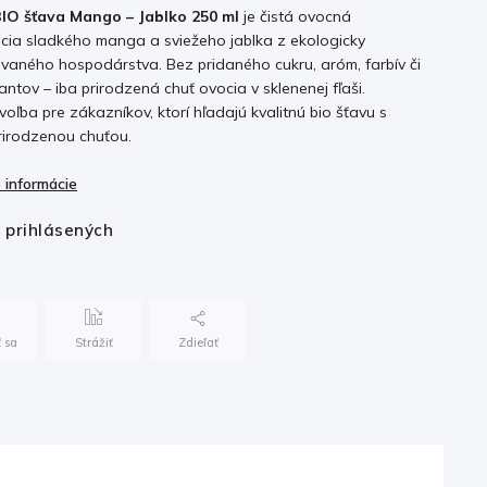
IO šťava Mango – Jablko 250 ml
je čistá ovocná
cia sladkého manga a sviežeho jablka z ekologicky
ovaného hospodárstva. Bez pridaného cukru, aróm, farbív či
ntov – iba prirodzená chuť ovocia v sklenenej fľaši.
voľba pre zákazníkov, ktorí hľadajú kvalitnú bio šťavu s
rirodzenou chuťou.
 informácie
e prihlásených
 sa
Strážiť
Zdieľať