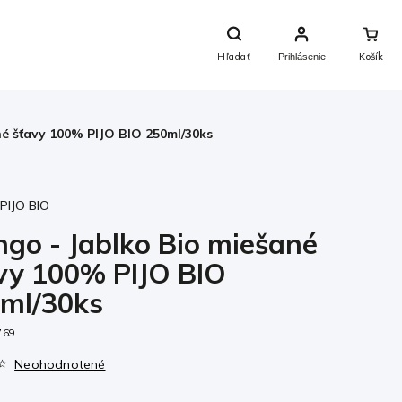
Nákupný
Košík
Hľadať
Prihlásenie
né šťavy 100% PIJO BIO 250ml/30ks
:
PIJO BIO
go - Jablko Bio miešané
vy 100% PIJO BIO
ml/30ks
769
Neohodnotené