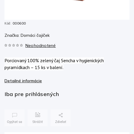
Kód:
000600
Značka:
Domáci čajíček
Neohodnotené
Porciovaný 100% zelený čaj Sencha v hygienických
pyramídkach – 15 ks v balení.
Detailné informácie
Iba pre prihlásených
Opýtať sa
Strážiť
Zdieľať