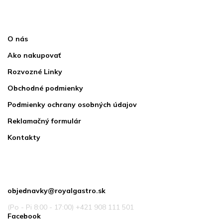
Informácie pre vás
O nás
Ako nakupovať
Rozvozné Linky
Obchodné podmienky
Podmienky ochrany osobných údajov
Reklamačný formulár
Kontakty
Kontakt
objednavky
@
royalgastro.sk
(Po - Pi 8:00 - 17:00) +421 908 111 501
Facebook