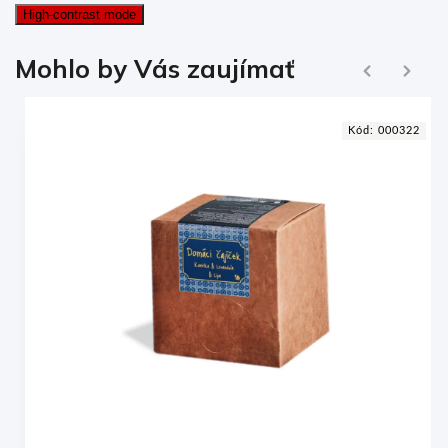
High-contrast mode
Ďalej
Mohlo by Vás zaujímať
Naspäť
9
Kód:
000322