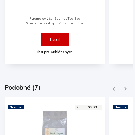
ea Bag
Porciovaný ovocný čaj s broskyňou a
Teahouse
zázvorom
 ovocných
úbená pre
..
Detail
h
Iba pre prihlásených
Podobné (7)
Previous
Next
Kód:
003633
Novinka
Kód