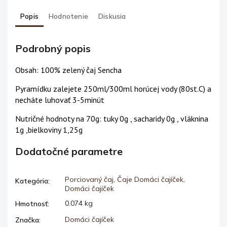
Popis
Hodnotenie
Diskusia
Podrobný popis
Obsah: 100% zelený čaj Sencha
Pyramídku zalejete 250ml/300ml horúcej vody (80st.C) a
necháte luhovať 3-5minút
Nutričné hodnoty na 70g: tuky 0g , sacharidy 0g , vláknina
1g ,bielkoviny 1,25g
Dodatočné parametre
Porciovaný čaj
,
Čaje Domáci čajíček
,
Kategória
:
Domáci čajíček
0.074 kg
Hmotnosť
:
Domáci čajíček
Značka
: