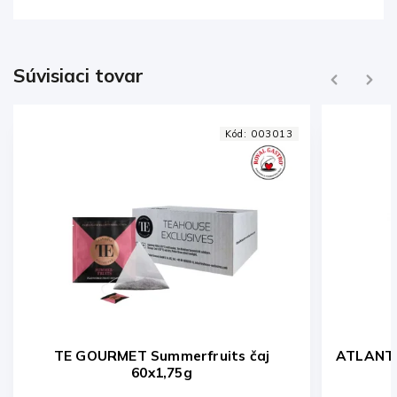
Súvisiaci tovar
Previous
Next
Kód:
003013
Kód:
002329
uits čaj
ATLANTIDE č. 11 Tantric Peach ovocný
čaj 20ks x 4g