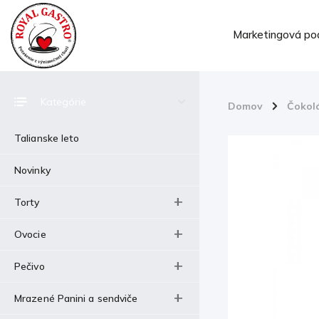
Marketingová po
Kategórie
Domov
/
Čokol
Talianske leto
Novinky
Torty
Ovocie
Pečivo
Mrazené Panini a sendviče