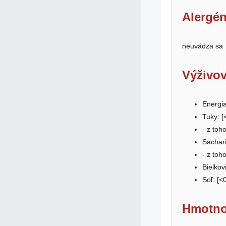
Alergén
neuvádza sa
Výživov
Energia
Tuky: [
- z toh
Sachari
- z toh
Bielkovi
Soľ: [
<
Hmotno