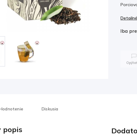
Porciova
Detailné
Iba pr
Opýtať
Hodnotenie
Diskusia
 popis
Dodato