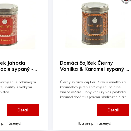
ček Čierny
Domáci čajíček Malina a
aramel sypaný -
Záhr. ovocie sypaný -dóza
125g
Earl Grey s vanilkou a
Malinový sypaný ovocný čaj je čaj vysokej
správny čaj na dlhé
kvality s veľkými kúskami jedlého
 vanilky vás pohladia,
záhradného ovocia a kvetov.
rávnu sladkosť a čierny
Detail
Detail
e prihlásených
Iba pre prihlásených