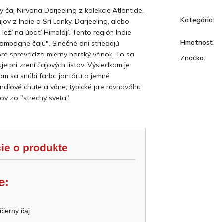
y čaj Nirvana Darjeeling z kolekcie Atlantide,
Kategória
:
jov z Indie a Srí Lanky. Darjeeling, alebo
 leží na úpätí Himalájí. Tento región Indie
Hmotnosť
:
ampagne čaju". Slnečné dni striedajú
toré sprevádza mierny horský vánok. To sa
Značka
:
je pri zrení čajových listov. Výsledkom je
orom sa snúbi farba jantáru a jemné
dľové chute a vône, typické pre rovnováhu
ov zo "strechy sveta".
ie o produkte
e:
čierny čaj