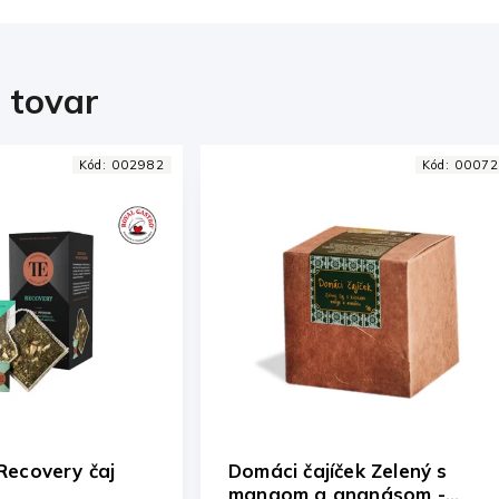
i tovar
Kód:
000724
Kód:
00307
ek Zelený s
Domáci čajíček Očista -
nanásom -
Šípka & Ibištek -