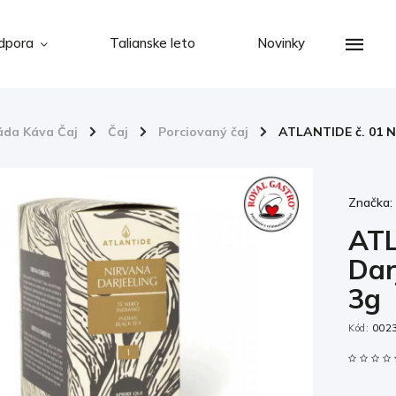
dpora
Talianske leto
Novinky
áda Káva Čaj
/
Čaj
/
Porciovaný čaj
/
ATLANTIDE č. 01 Ni
Značka
ATL
Dar
3g
Kód:
002