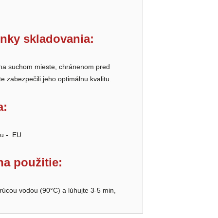
nky skladovania:
j na suchom mieste, chránenom pred
e zabezpečili jeho optimálnu kvalitu​.
a:
du - EU
a použitie:
orúcou vodou (90°C) a lúhujte 3-5 min,