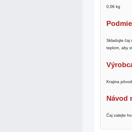
0,06 kg
Podmie
Skladujte ča
teplom, aby st
Výrobc
Krajina pôvo
Návod n
Čaj zalejte h