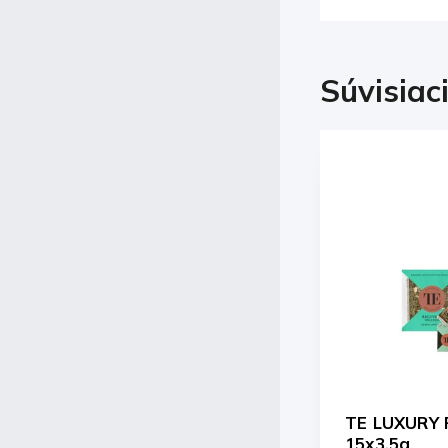
Súvisiac
Kód:
002982
TE LUXURY Recovery čaj
Domáci čajíč
15x3,5g
mangom a a