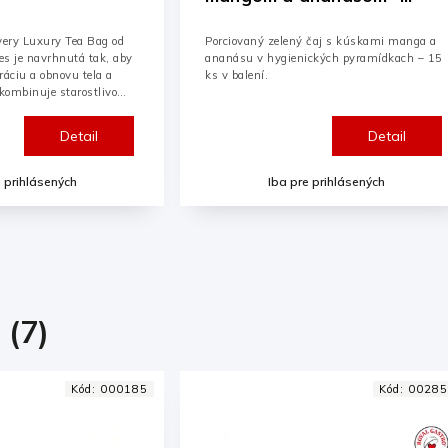
ý 15x2,25g
pyramídkový 15x2,5g
 čaj s kúskami manga a
Čaj Očista je kombináciou šípky a ibišteka.
ických pyramídkach – 15
Bylinkovo-ovocný čaj namiešaný podľa
tradičnej domácej receptúry a balený v
hygienických pyramídkach.
Detail
Detail
e prihlásených
Iba pre prihlásených
 (7)
Kód:
002858
Kód:
00061