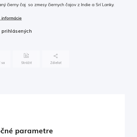
ný čierny čaj so zmesy čiernych čajov z Indie a Srí Lanky.
 informácie
e prihlásených
 sa
Strážiť
Zdieľať
čné parametre