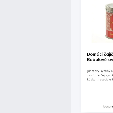
Domáci čajíček Jahoda
Domáci čají
Bobuľové ovocie sypaný -
Vanilka & K
dóza 125g
dóza 125g
Jahodový sypaný ovocný čaj s bobuľovým
Čierny sypaný čaj 
ovocím je čaj vysokej kvality s veľkými
karamelom je ten 
kúskami ovocia a kvetov.
zimné večere. Tóny
karamel dodá tú sp
čaj...
Detail
Iba pre prihlásených
Iba pr