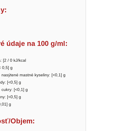
y:
é údaje na 100 g/ml:
: [2 / 0 kJ/kcal
< 0,5
] g
o nasýtené mastné kyseliny: [
<0,1
] g
dy: [
<0,5
] g
o cukry: [<0,1] g
ny: [
<0,5
] g
0,01
] g
sť/Objem: