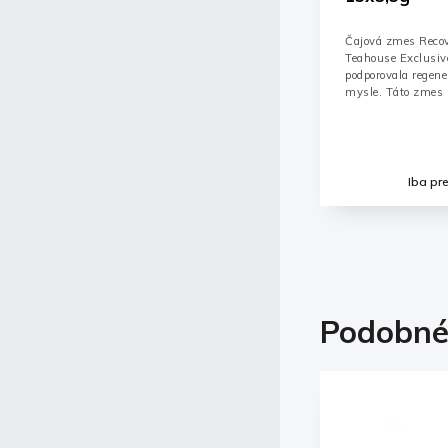
pyramídkov
Čajová zmes Recovery Luxury Tea Bag od
Porciovaný zelený
Teahouse Exclusives je navrhnutá tak, aby
ananásu v hygien
podporovala regeneráciu a obnovu tela a
ks v balení.
mysle. Táto zmes kombinuje starostlivo
vybrané...
Detail
Iba pre prihlásených
Iba pr
Podobné
Kód:
000185