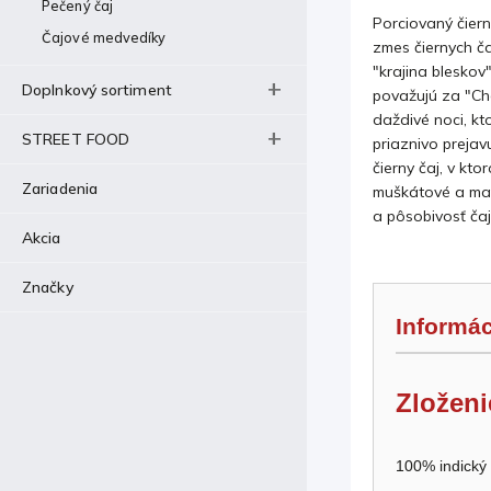
Pečený čaj
Porciovaný čiern
Čajové medvedíky
zmes čiernych ča
"krajina bleskov"
Doplnkový sortiment
považujú za "Ch
daždivé noci, k
STREET FOOD
priaznivo prejavu
čierny čaj, v kt
Zariadenia
muškátové a man
a pôsobivosť čaj
Akcia
Značky
Informác
Zloženi
100% indický 