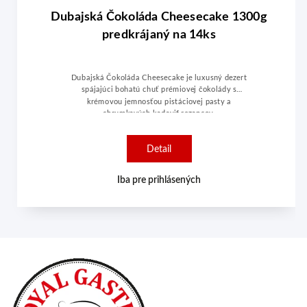
Dubajská Čokoláda Cheesecake 1300g
predkrájaný na 14ks
Dubajská Čokoláda Cheesecake je luxusný dezert
spájajúci bohatú chuť prémiovej čokolády s
krémovou jemnosťou pistáciovej pasty a
chrumkavých kadayif rezancov.
Detail
Iba pre prihlásených