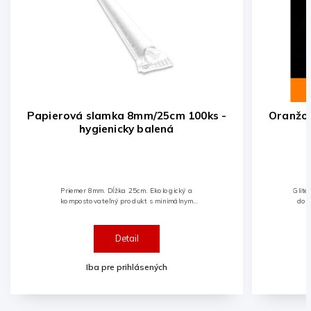
Papierová slamka 8mm/25cm 100ks -
Oranžov
hygienicky balená
Priemer 8mm. Dĺžka 25cm. Ekologický a
Glite
kompostovateľný produkt s minimálnym
do d
dopadom na životné prostredie.
o
n
Detail
Iba pre prihlásených