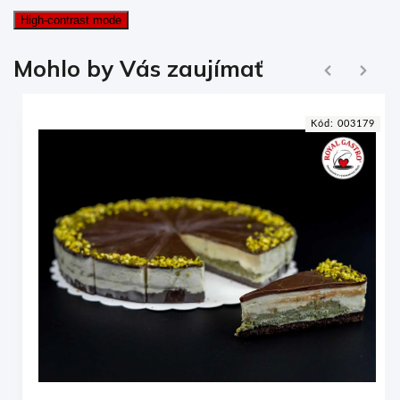
High-contrast mode
Ďalej
Mohlo by Vás zaujímať
Naspäť
5
Kód:
003179