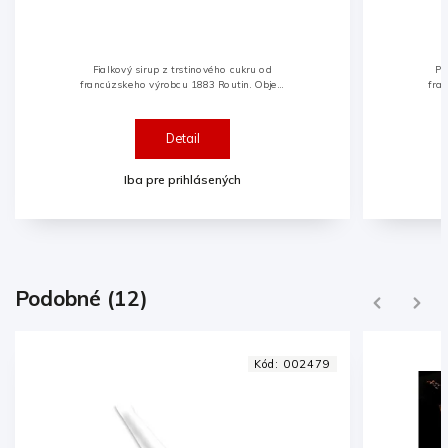
Fialkový sirup z trstinového cukru od
Pi
francúzskeho výrobcu 1883 Routin. Objem
fra
1l. Aróma fialky so sladkým a jemným
chu
kvetinovým záverom. Skvelý na
po
prípravu domácej...
Detail
Iba pre prihlásených
Podobné (12)
Previous
Next
Kód:
002479