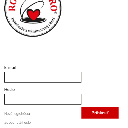
Prihlásenie
E-mail
Heslo
Prihlásiť
Nová registrácia
Zabudnuté heslo
sa