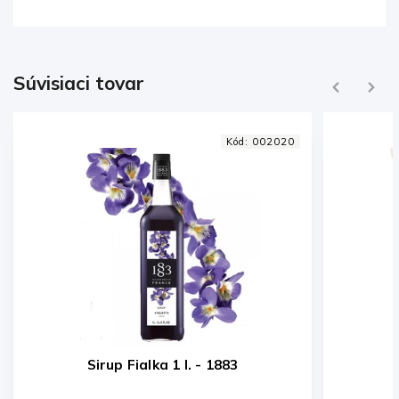
Súvisiaci tovar
Previous
Next
Kód:
002020
Sirup Fialka 1 l. - 1883