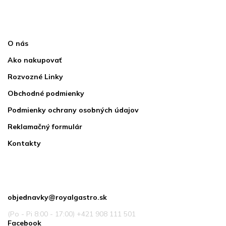
Informácie pre vás
O nás
Ako nakupovať
Rozvozné Linky
Obchodné podmienky
Podmienky ochrany osobných údajov
Reklamačný formulár
Kontakty
Kontakt
objednavky
@
royalgastro.sk
(Po - Pi 8:00 - 17:00) +421 908 111 501
Facebook