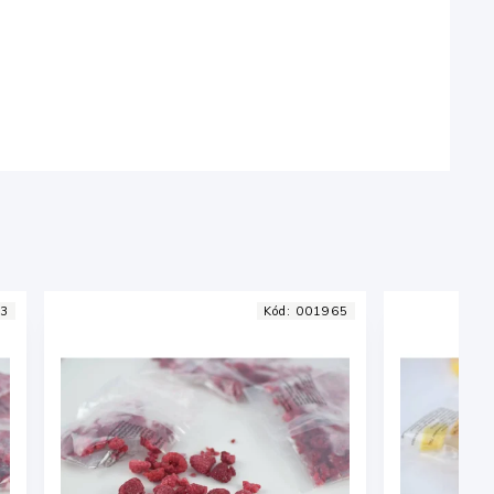
Kód:
001965
Kód:
001964