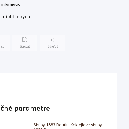
 informácie
e prihlásených
 sa
Strážiť
Zdieľať
čné parametre
Sirupy 1883 Routin
,
Koktejlové sirupy