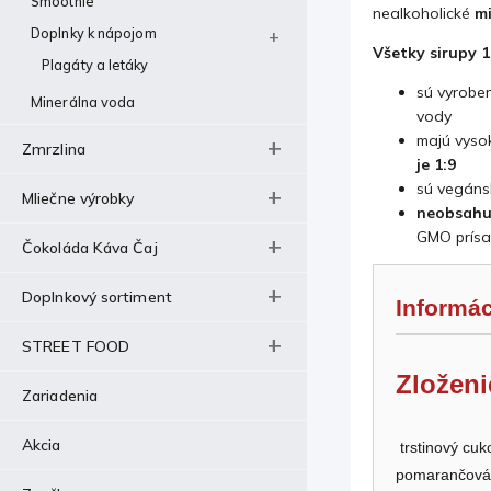
Smoothie
nealkoholické
m
Doplnky k nápojom
Všetky sirupy 
Plagáty a letáky
sú vyrobe
Minerálna voda
vody
majú vyso
Zmrzlina
je 1:9
sú vegáns
Mliečne výrobky
neobsah
GMO prís
Čokoláda Káva Čaj
Doplnkový sortiment
Informác
STREET FOOD
Zloženi
Zariadenia
Akcia
trstinový cuk
pomarančová a