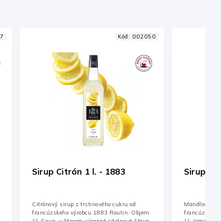
0
Kód:
002041
Sirup Mandľa 1l - 1883
Sirup Pr
orech 1l
Mandľový sirup z trstinového cukru od
Sirup Pražené
francúzskeho výrobcu 1883 Routin. Objem
prináša inte