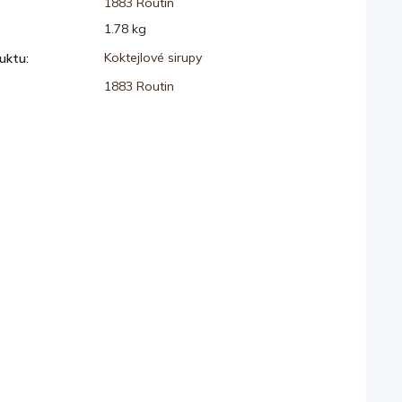
1883 Routin
1.78 kg
Koktejlové sirupy
duktu
:
1883 Routin