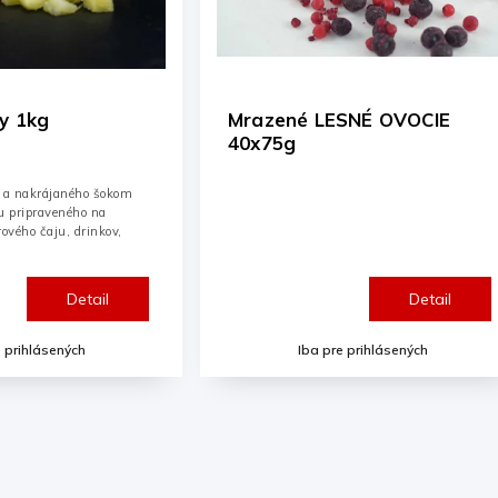
azené LESNÉ OVOCIE
Mrazené MALINY 4
x75g
Detail
Iba pre prihlásených
Iba pre prihlásen