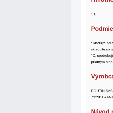
1 L
Podmie
Skladujte pri 
skladujte na 
°C, spotrebuj
priamym slne
Výrobc
ROUTIN SAS, Z
73290 La Mot
Návod n