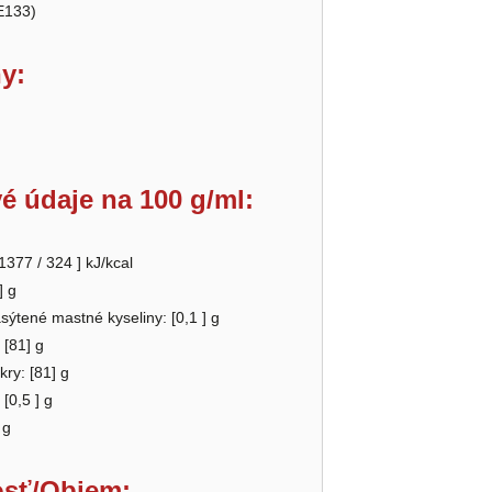
E133)
y:
é údaje na 100 g/ml:
 1377 / 324
] kJ/kcal
] g
asýtené mastné kyseliny: [
0,1
] g
 [81] g
kry: [81] g
 [
0,5
] g
 g
sť/Objem: