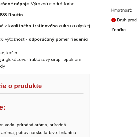
iešané nápoje
. Výrazná modrá farba.
Hmotnosť
:
1883 Routin
Druh pro
?
né z
kvalitného trstinového cukru
a alpskej
Značka
:
kú výťažnosť -
odporúčaný pomer riedenia
ke, košér
ujú
glukózovo-fruktózový sirup, lepok ani
ady
ie o produkte
e:
or, voda, prírodná aróma, prírodná
róma, potravinárske farbivo: brilantná