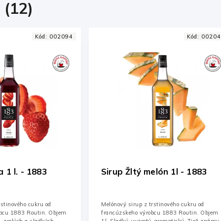
 (12)
Kód:
002047
Kód:
00205
elón 1l - 1883
Sirup Citrón 1 l. - 1883
rstinového cukru od
Citrónový sirup z trstinového cukru od
obcu 1883 Routin. Objem
francúzskeho výrobcu 1883 Routin. Objem