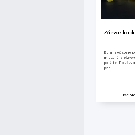
5g
Zázvor kocky 1kg
Mr
40
Balenie očisteného a nakrájaného šokom
mrazeného zázvoru pripraveného na
použitie. Do zázvorového čaju, drinkov,
jedál...
il
Detail
Iba pre prihlásených