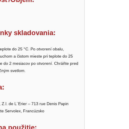
nky skladovania:
teplote do 25 °C. Po otvorení obalu,
suchom a čistom mieste pri teplote do
25
te do 2 mesiacov po otvorení. Chráňte pred
čným svetlom.
a:
.l. de L´Erier – 713 rue Denis Papin
te Servolex, Francúzsko
a použitie: