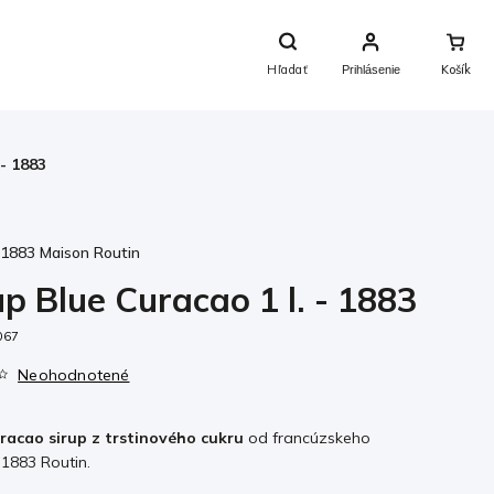
Nákupný
Košík
Hľadať
Prihlásenie
 - 1883
:
1883 Maison Routin
up Blue Curacao 1 l. - 1883
067
Neohodnotené
racao sirup z trstinového cukru
od francúzskeho
 1883 Routin.