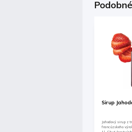
Podobné
Kód:
002094
Sirup Jahoda 1 l. - 1883
Sirup Žltý m
Jahodový sirup z trstinového cukru od
Melónový sirup z t
francúzskeho výrobcu 1883 Routin. Objem
francúzskeho výr