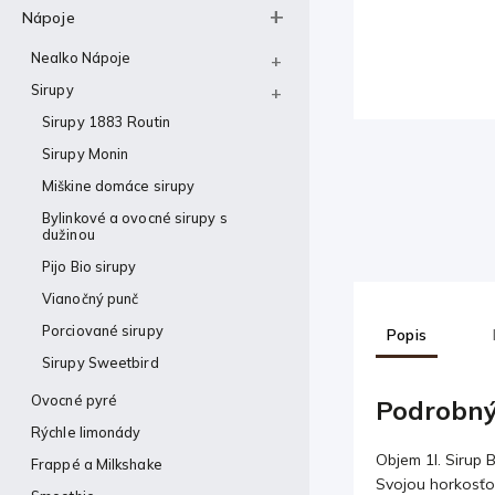
Nápoje
Nealko Nápoje
Sirupy
Sirupy 1883 Routin
Sirupy Monin
Miškine domáce sirupy
Bylinkové a ovocné sirupy s
dužinou
Pijo Bio sirupy
Vianočný punč
Porciované sirupy
Popis
Sirupy Sweetbird
Ovocné pyré
Podrobný
Rýchle limonády
Objem 1l. Sirup 
Frappé a Milkshake
Svojou horkosťo