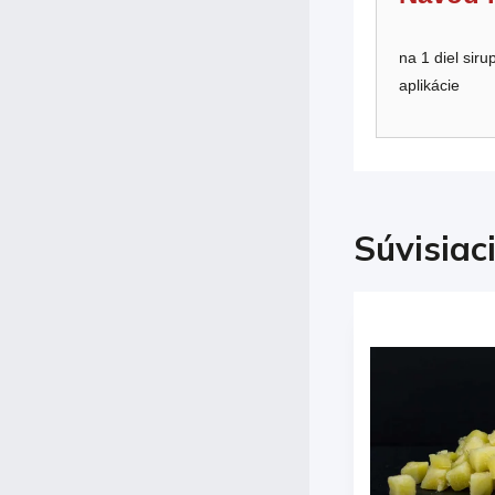
na 1 diel siru
aplikácie
Súvisiac
d:
001962
Kód:
002154