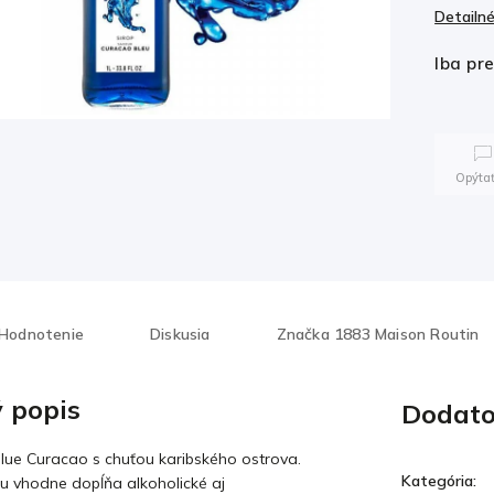
Detailné
Iba pr
Opýtať
Hodnotenie
Diskusia
Značka
1883 Maison Routin
 popis
Dodato
Blue Curacao s chuťou karibského ostrova.
Kategória
:
u vhodne dopĺňa alkoholické aj