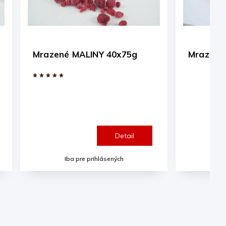
0x75g
Mrazené MANGO 40x75g
Detail
Detail
ých
Iba pre prihlásených