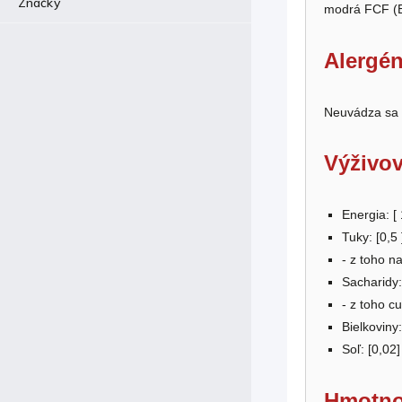
Značky
modrá FCF (
Alergén
Neuvádza sa
Výživov
Energia: [
Tuky: [
0,5
- z toho n
Sacharidy:
- z toho cu
Bielkoviny:
Soľ: [0,02]
Hmotno