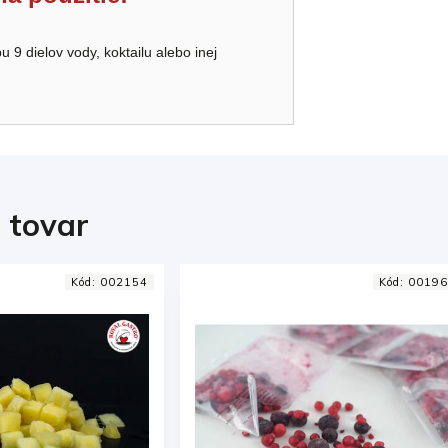
pu 9 dielov vody, koktailu alebo inej
i tovar
Kód:
001963