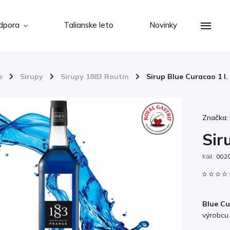
dpora
Talianske leto
Novinky
e
/
Sirupy
/
Sirupy 1883 Routin
/
Sirup Blue Curacao 1 l.
Značka
Sir
Kód:
002
Blue Cu
výrobcu