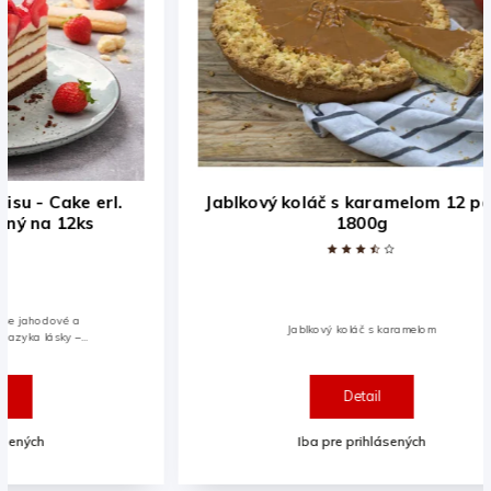
Jablkový koláč s karamelom 12 porcii
Ma
1800g
Korp
Jablkový koláč s karamelom
šľa
Detail
Iba pre prihlásených