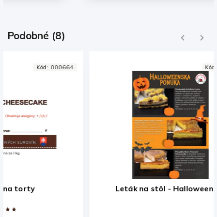
Podobné (8)
Previous
Next
Kód:
002697
Leták na stôl - Halloween A5
Le