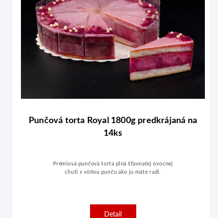
rájaná na
Dubajská Čokoláda Cheesecake 13
predkrájaný na 14ks
ocnej
Dubajská Čokoláda Cheesecake je luxusný dezert
spájajúci bohatú chuť prémiovej čokolády s
krémovou jemnosťou pistáciovej pasty a
chrumkavých kadayif rezancov.
Detail