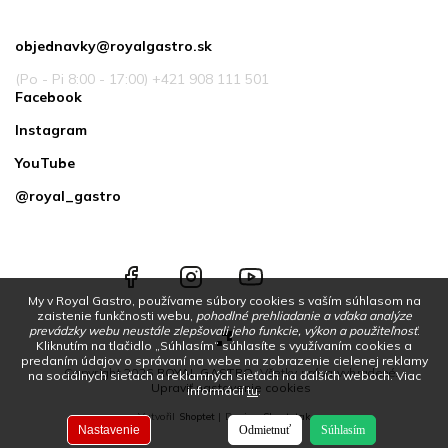
Kontakt
objednavky
@
royalgastro.sk
(Po - Pi 8:00 - 17:00) +421 908 111 501
Facebook
Instagram
YouTube
@royal_gastro
Facebook
Instagram
YouTube
@royal_gastro
My v Royal Gastro, používame súbory cookies s vaším súhlasom na
zaistenie funkčnosti webu,
pohodlné prehliadanie a vďaka analýze
prevádzky webu neustále zlepšovali jeho funkcie, výkon a použiteľnosť
.
Kliknutím na tlačidlo „Súhlasím“ súhlasíte s využívaním cookies a
predaním údajov o správaní na webe na zobrazenie cielenej reklamy
Copyright 2026
ROYAL GASTRO
. Všetky práva vyhradené.
na sociálnych sieťach a reklamných sieťach na ďalších weboch.
Viac
Upraviť nastavenie cookies
informácií
tu
.
Vytvořil
Shoptet
| Design
Shoptetak.cz
Nastavenie
Odmietnuť
Súhlasím