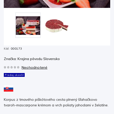
Kód:
000173
Značka:
Krajina pôvodu Slovensko
Neohodnotené
Predaj skončil
Korpus z tmavého piškótového cesta plnený šľahačkovo
tvaroh-mascarpone krémom a vrch poliaty jahodami v želatíne.