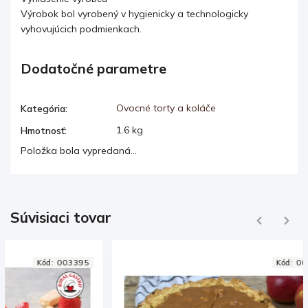
Výrobok bol vyrobený v hygienicky a technologicky
vyhovujúcich podmienkach.
Dodatočné parametre
Ovocné torty a koláče
Kategória
:
1.6 kg
Hmotnosť
:
Položka bola vypredaná…
Súvisiaci tovar
Previous
Next
Kód:
000150