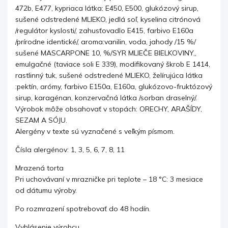
472b, E477, kypriaca látka: E450, E500, glukózový sirup,
sušené odstredené MLIEKO, jedlá soľ, kyselina citrónová
/regulátor kyslosti/, zahusťovadlo E415, farbivo E160a
/prírodne identické/, aroma:vanilin, voda, jahody /15 %/
sušené MASCARPONE 10, %/SYR MLIEČE BIELKOVINY,,
emulgačné (taviace soli E 339), modifikovaný škrob E 1414,
rastlinný tuk, sušené odstredené MLIEKO, želírujúca látka
:pektín, arómy, farbivo E150a, E160a, glukózovo-fruktózový
sirup, karagénan, konzervačná látka /sorban draselný/.
Výrobok môže obsahovať v stopách: ORECHY, ARAŠÍDY,
SEZAM A SÓJU.
Alergény v texte sú vyznačené s veľkým písmom.
Čísla alergénov: 1, 3, 5, 6, 7, 8, 11
Mrazená torta
Pri uchovávaní v mrazničke pri teplote – 18 °C: 3 mesiace
od dátumu výroby.
Po rozmrazení spotrebovať do 48 hodín.
Vyhlásenie výrobcu