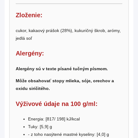
Zloženie:
cukor, kakaový prášok (28%), kukuričný škrob, arómy,
jedlá soľ
Alergény:
Alergény sú v texte písané tučným písmom.
Môže obsahovať stopy mlieka, sóje, orechov a
oxidu siričitého.
Výživové údaje na 100 g/ml:
Energia: [817/ 198] kJ/kcal
Tuky: [
5,9
] g
- z toho nasýtené mastné kyseliny: [
4,0
] g