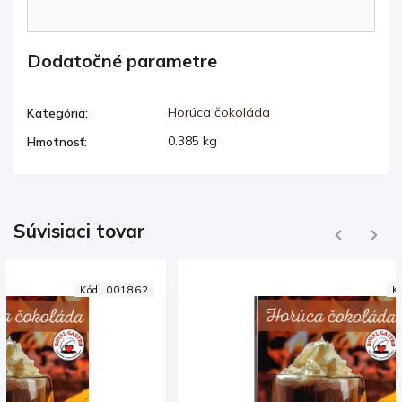
Dodatočné parametre
Horúca čokoláda
Kategória
:
0.385 kg
Hmotnosť
:
Súvisiaci tovar
Previous
Next
Kód:
001862
Kód:
002701