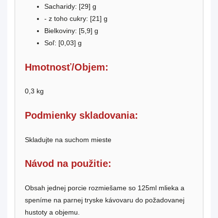
Sacharidy: [
29
] g
- z toho cukry: [21] g
Bielkoviny: [
5,9
] g
Soľ: [
0,03
] g
Hmotnosť/Objem:
0,3 kg
Podmienky skladovania:
Skladujte na suchom mieste
Návod na použitie:
Obsah jednej porcie rozmiešame so 125ml mlieka a
speníme na parnej tryske kávovaru do požadovanej
hustoty a objemu.