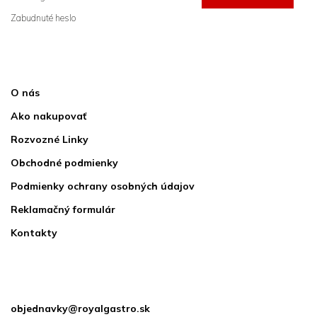
Zabudnuté heslo
sa
Informácie pre vás
O nás
Ako nakupovať
Rozvozné Linky
Obchodné podmienky
Podmienky ochrany osobných údajov
Reklamačný formulár
Kontakty
Kontakt
objednavky
@
royalgastro.sk