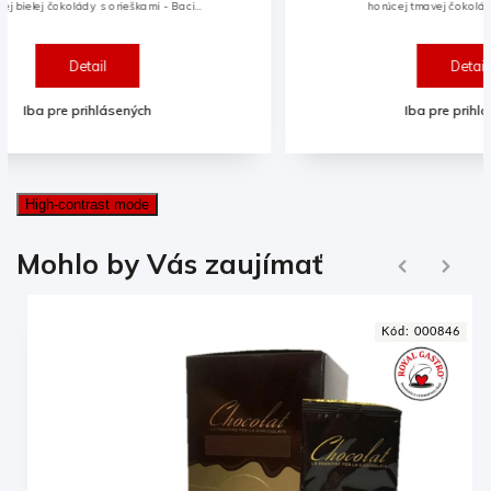
horúcej tmavej čokolády s orieškami -
ho
Bacio.Balenie 1 porcia = 30g.
Bal
Detail
Iba pre prihlásených
High-contrast mode
Ďalej
Mohlo by Vás zaujímať
Naspäť
7
Kód:
000846