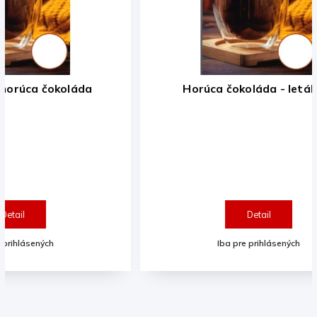
oláda
Horúca čokoláda - leták A5
Detail
Iba pre prihlásených