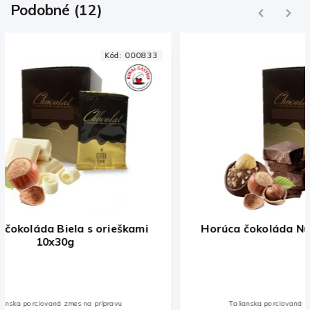
Podobné (12)
Previous
Next
Kód:
002710
Horúca čokoláda Nugátová 10x30g
Horúca
Talianska porciovaná zmes na prípravu
Ta