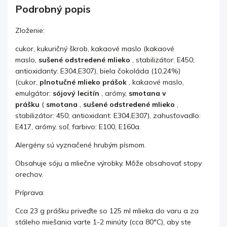
Podrobný popis
Zloženie:
cukor, kukuričný škrob, kakaové maslo (kakaové
maslo,
sušené odstredené mlieko
, stabilizátor: E450;
antioxidanty: E304,E307), biela čokoláda (10,24%)
(cukor,
plnotučné mlieko prášok
, kakaové maslo,
emulgátor:
sójový lecitín
, arómy,
smotana v
prášku
(
smotana
,
sušené odstredené mlieko
,
stabilizátor: 450; antioxidant: E304,E307), zahusťovadlo:
E417, arómy, soľ, farbivo: E100, E160a.
Alergény sú vyznačené hrubým písmom.
Obsahuje sóju a mliečne výrobky. Môže
obsahovať stopy
orechov.
Príprava:
Cca 23 g prášku priveďte so 125 ml mlieka do varu a za
stáleho miešania varte 1-2 minúty (cca 80°C), aby ste