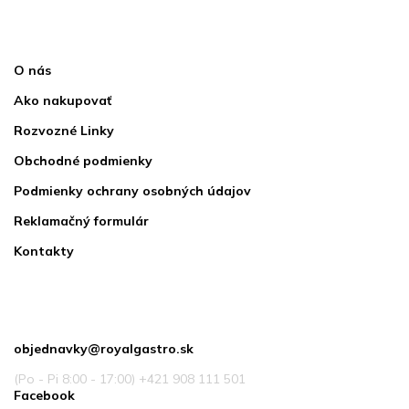
Informácie pre vás
O nás
Ako nakupovať
Rozvozné Linky
Obchodné podmienky
Podmienky ochrany osobných údajov
Reklamačný formulár
Kontakty
Kontakt
objednavky
@
royalgastro.sk
(Po - Pi 8:00 - 17:00) +421 908 111 501
Facebook