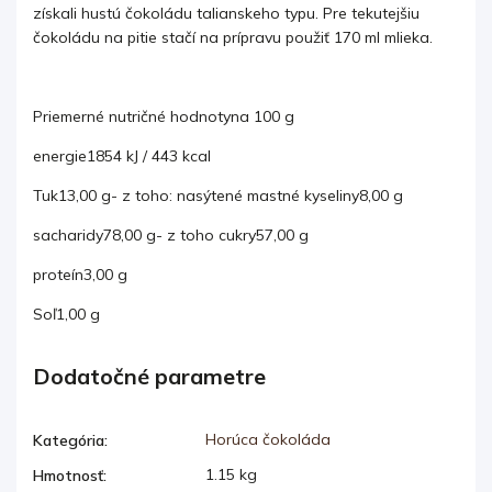
získali hustú čokoládu talianskeho typu.
Pre tekutejšiu
čokoládu na pitie stačí na prípravu použiť 170 ml mlieka.
Priemerné nutričné ​​hodnoty
na 100 g
energie
1854 kJ / 443 kcal
Tuk
13,00 g
- z toho: nasýtené mastné kyseliny
8,00 g
sacharidy
78,00 g
- z toho cukry
57,00 g
proteín
3,00 g
Soľ
1,00 g
Dodatočné parametre
Horúca čokoláda
Kategória
:
1.15 kg
Hmotnosť
: