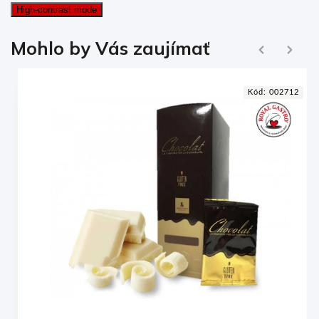
High-contrast mode
Ďalej
Mohlo by Vás zaujímať
Naspäť
1
Kód:
002712