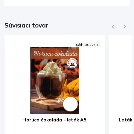
Súvisiaci tovar
Previous
Next
Kód:
002701
Horúca čokoláda - leták A5
Leták 