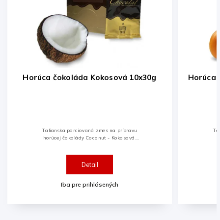
Horúca čokoláda Kokosová 10x30g
Horúca 
Talianska porciovaná zmes na prípravu
Ta
horúcej čokolády Coconut - Kokosová.
Balenie 10 porcií x 30g.Celková hmotnosť
300g.
Detail
Iba pre prihlásených