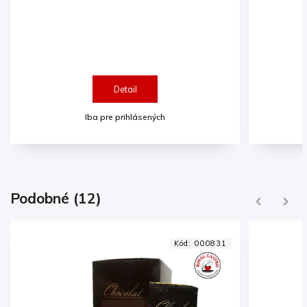
N
Detail
Iba pre prihlásených
Podobné (12)
Previous
Next
Kód:
000831