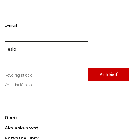
Prihlásenie
E-mail
Heslo
Prihlásiť
Nová registrácia
Zabudnuté heslo
sa
Informácie pre vás
O nás
Ako nakupovať
Rozvozné Linky