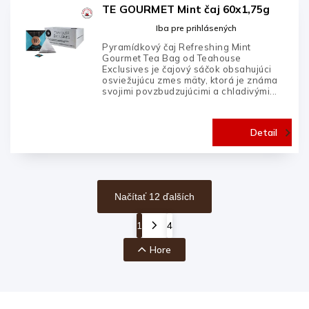
TE GOURMET Mint čaj 60x1,75g
Iba pre prihlásených
Pyramídkový čaj Refreshing Mint
Gourmet Tea Bag od Teahouse
Exclusives je čajový sáčok obsahujúci
osviežujúcu zmes mäty, ktorá je známa
svojimi povzbudzujúcimi a chladivými...
Detail
Načítať 12 ďalších
1
4
Hore