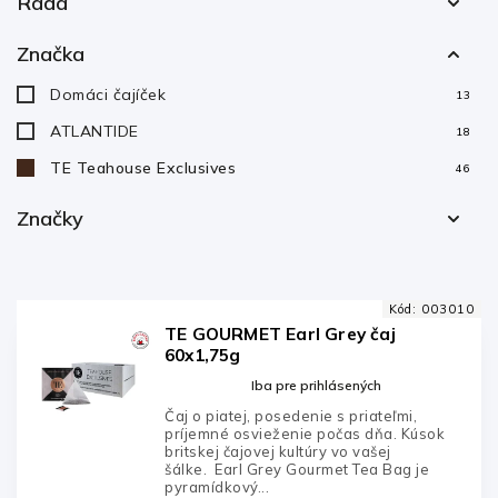
Rada
60-100ks
20
TE LUXURY
28
Značka
TE ORGANIC
11
Domáci čajíček
13
TE GOURMET
15
ATLANTIDE
18
TE Teahouse Exclusives
46
Značky
ATLANTIDE
0
Domáci čajíček
0
Kód:
003010
Royal Gastro
0
TE GOURMET Earl Grey čaj
60x1,75g
TE Teahouse Exclusives
46
Iba pre prihlásených
Čaj o piatej, posedenie s priateľmi,
príjemné osvieženie počas dňa. Kúsok
britskej čajovej kultúry vo vašej
šálke. Earl Grey Gourmet Tea Bag je
pyramídkový...