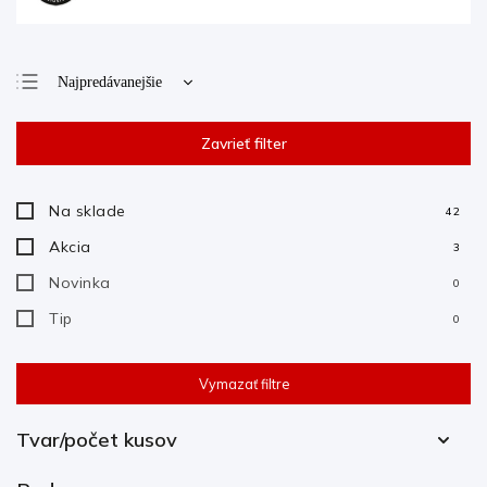
Najpredávanejšie
Najlacnejšie
Zavrieť filter
Najdrahšie
Abecedne
Na sklade
42
Akcia
3
Novinka
0
Tip
0
Vymazať filtre
Tvar/počet kusov
15-16ks
20