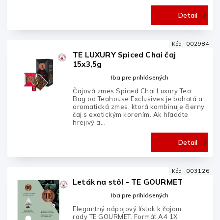
Detail
Kód:
002984
TE LUXURY Spiced Chai čaj
15x3,5g
Iba pre prihlásených
Čajová zmes Spiced Chai Luxury Tea
Bag od Teahouse Exclusives je bohatá a
aromatická zmes, ktorá kombinuje čierny
čaj s exotickým korením. Ak hľadáte
hrejivý a...
Detail
Kód:
003126
Leták na stôl - TE GOURMET
Iba pre prihlásených
Elegantný nápojový lístok k čajom
rady TE GOURMET. Formát A4 1X