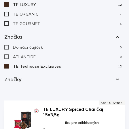
TE LUXURY
12
TE ORGANIC
4
TE GOURMET
4
Značka
Domáci čajíček
0
ATLANTIDE
0
TE Teahouse Exclusives
12
Značky
ATLANTIDE
0
Domáci čajíček
0
Kód:
002984
Royal Gastro
0
TE LUXURY Spiced Chai čaj
15x3,5g
TE Teahouse Exclusives
12
Iba pre prihlásených