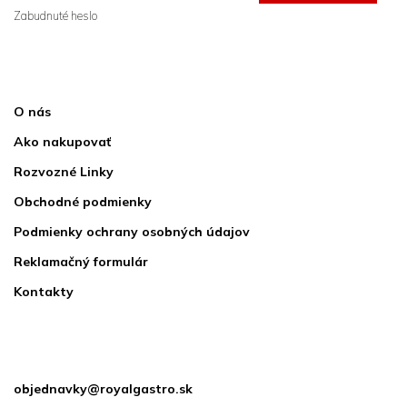
Zabudnuté heslo
sa
Informácie pre vás
O nás
Ako nakupovať
Rozvozné Linky
Obchodné podmienky
Podmienky ochrany osobných údajov
Reklamačný formulár
Kontakty
Kontakt
objednavky
@
royalgastro.sk