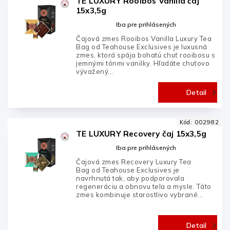
TE LUXURY Rooibos Vanilla čaj
15x3,5g
Iba pre prihlásených
Čajová zmes Rooibos Vanilla Luxury Tea
Bag od Teahouse Exclusives je luxusná
zmes, ktorá spája bohatú chuť rooibosu s
jemnými tónmi vanilky. Hľadáte chuťovo
vývažený...
Detail
Kód:
002982
TE LUXURY Recovery čaj 15x3,5g
Iba pre prihlásených
Čajová zmes Recovery Luxury Tea
Bag od Teahouse Exclusives je
navrhnutá tak, aby podporovala
regeneráciu a obnovu tela a mysle. Táto
zmes kombinuje starostlivo vybrané...
Detail