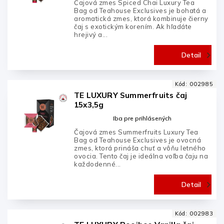
Čajová zmes Spiced Chai Luxury Tea
Bag od Teahouse Exclusives je bohatá a
aromatická zmes, ktorá kombinuje čierny
čaj s exotickým korením. Ak hľadáte
hrejivý a...
Detail
Kód:
002985
TE LUXURY Summerfruits čaj
15x3,5g
Iba pre prihlásených
Čajová zmes Summerfruits Luxury Tea
Bag od Teahouse Exclusives je ovocná
zmes, ktorá prináša chuť a vôňu letného
ovocia. Tento čaj je ideálna voľba čaju na
každodenné...
Detail
Kód:
002983