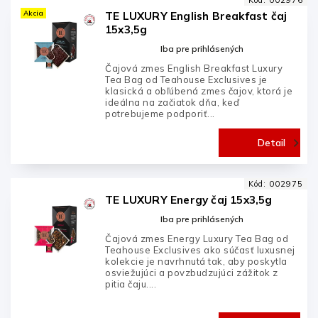
Kód:
002976
Akcia
TE LUXURY English Breakfast čaj
15x3,5g
Iba pre prihlásených
Čajová zmes English Breakfast Luxury
Tea Bag od Teahouse Exclusives je
klasická a obľúbená zmes čajov, ktorá je
ideálna na začiatok dňa, keď
potrebujeme podporiť...
Detail
Kód:
002975
TE LUXURY Energy čaj 15x3,5g
Iba pre prihlásených
Čajová zmes Energy Luxury Tea Bag od
Teahouse Exclusives ako súčasť luxusnej
kolekcie je navrhnutá tak, aby poskytla
osviežujúci a povzbudzujúci zážitok z
pitia čaju....