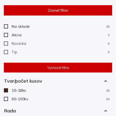
Najlacnejšie
Zavrieť filter
Najdrahšie
Abecedne
Na sklade
12
Akcia
1
Novinka
0
Tip
0
Vymazať filtre
Tvar/počet kusov
15-16ks
12
60-100ks
11
Rada