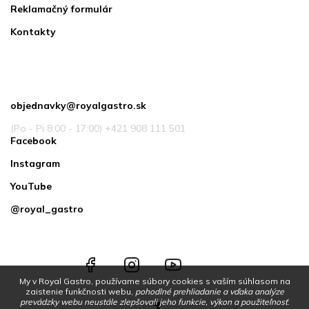
Reklamačný formulár
Kontakty
Kontakt
objednavky
@
royalgastro.sk
(Po - Pi 8:00 - 17:00) +421 908 111 501
Facebook
Instagram
YouTube
@royal_gastro
Facebook
Instagram
YouTube
@royal_gastro
My v Royal Gastro, používame súbory cookies s vaším súhlasom na
zaistenie funkčnosti webu,
pohodlné prehliadanie a vďaka analýze
prevádzky webu neustále zlepšovali jeho funkcie, výkon a použiteľnosť
.