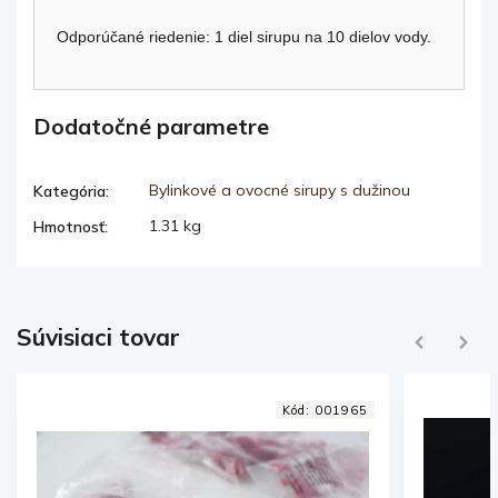
Odporúčané riedenie: 1 diel sirupu na 10 dielov vody.
Dodatočné parametre
Bylinkové a ovocné sirupy s dužinou
Kategória
:
1.31 kg
Hmotnosť
:
Súvisiaci tovar
Previous
Next
65
Kód:
002154