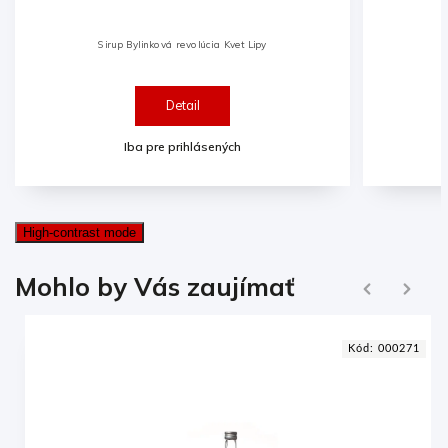
Sirup višňa a granátové jablko
Detail
Iba pre prihlásených
High-contrast mode
Ďalej
Mohlo by Vás zaujímať
Naspäť
2
Kód:
000271