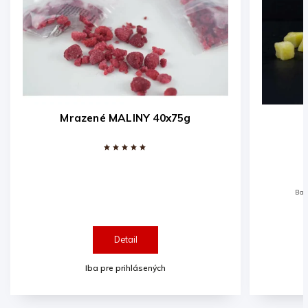
Zázvor kocky 1kg
Balenie očisteného a nakrájaného šokom
mrazeného zázvoru pripraveného na
použitie. Do zázvorového čaju, drinkov,
jedál...
Detail
Iba pre prihlásených