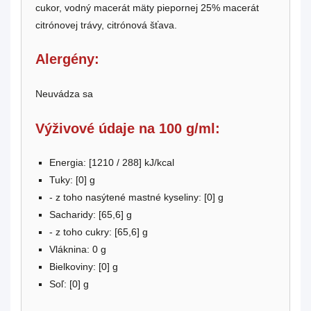
cukor, vodný macerát mäty piepornej 25% macerát
citrónovej trávy, citrónová šťava.
Alergény:
Neuvádza sa
Výživové údaje na 100 g/ml:
Energia: [
1210 / 288
] kJ/kcal
Tuky: [
0
] g
- z toho nasýtené mastné kyseliny: [0] g
Sacharidy: [
65,6
] g
- z toho cukry: [
65,6
] g
Vláknina: 0
g
Bielkoviny: [0] g
Soľ: [0] g