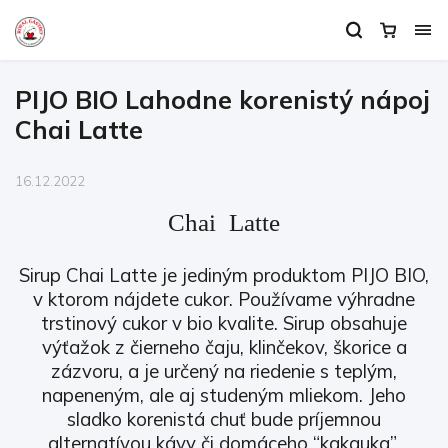
PIJO BIO Lahodne korenistý nápoj
Chai Latte
16.12.2022
Chai Latte
Sirup Chai Latte je jediným produktom PIJO BIO,
v ktorom nájdete cukor. Používame výhradne
trstinový cukor v bio kvalite. Sirup obsahuje
výťažok z čierneho čaju, klinčekov, škorice a
zázvoru, a je určený na riedenie s teplým,
napeneným, ale aj studeným mliekom. Jeho
sladko korenistá chuť bude príjemnou
alternatívou kávy či domáceho “kakauka”.