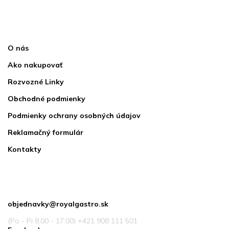
Informácie pre vás
O nás
Ako nakupovať
Rozvozné Linky
Obchodné podmienky
Podmienky ochrany osobných údajov
Reklamačný formulár
Kontakty
Kontakt
objednavky
@
royalgastro.sk
(Po - Pi 8:00 - 17:00) +421 908 111 501