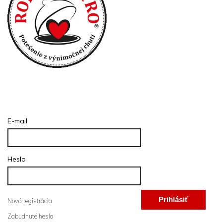
Prihlásenie
E-mail
Heslo
Prihlásiť
Nová registrácia
Zabudnuté heslo
sa