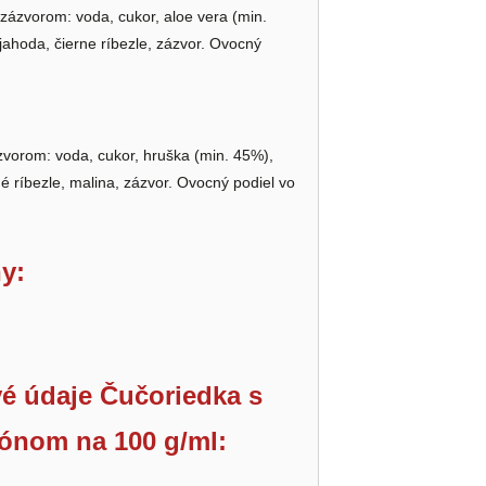
zázvorom: voda, cukor, aloe vera (min.
 jahoda, čierne ríbezle, zázvor. Ovocný
vorom: voda, cukor, hruška (min. 45%),
né ríbezle, malina, zázvor. Ovocný podiel vo
y:
é údaje Čučoriedka s
ónom na 100 g/ml: