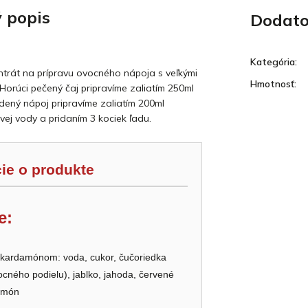
 popis
Dodato
Kategória
:
trát na prípravu ovocného nápoja s veľkými
Hmotnosť
:
Horúci pečený čaj pripravíme zaliatím 250ml
udený nápoj pripravíme zaliatím 200ml
ivej vody a pridaním 3 kociek ľadu.
ie o produkte
e:
 kardamónom: voda, cukor, čučoriedka
cného podielu), jablko, jahoda, červené
damón