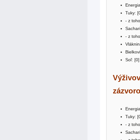
Energia
Tuky: [
- z toh
Sachari
- z toh
Vláknin
Bielkovi
Soľ: [0]
Výživov
zázvoro
Energia
Tuky: [
- z toh
Sachari
- z toh