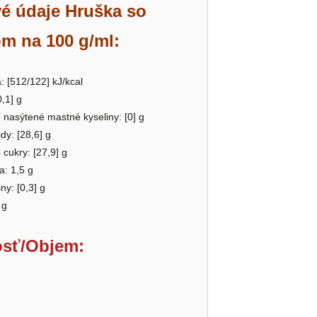
é údaje Hruška so
m na 100 g/ml:
: [512/122] kJ/kcal
0,1] g
o nasýtené mastné kyseliny: [0] g
dy: [28,6] g
o cukry: [27,9] g
a: 1,5 g
ny: [0,3] g
 g
sť/Objem: