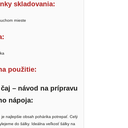
nky skladovania:
 suchom mieste
a:
ika
a použitie:
čaj – návod na prípravu
ho nápoja:
 je najlepšie obsah pohárika potrepať. Celý
lejeme do šálky. Ideálna veľkosť šálky na