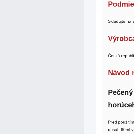
Podmie
Skladujte na
Výrobc
Česká republ
Návod n
Pečený 
horúce
Pred použitím
obsah 60ml vy