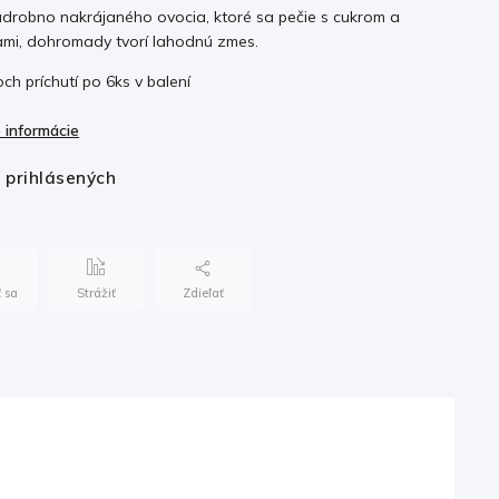
drobno nakrájaného ovocia, ktoré sa pečie s cukrom a
ami, dohromady tvorí lahodnú zmes.
och príchutí po 6ks v balení
 informácie
e prihlásených
 sa
Strážiť
Zdieľať