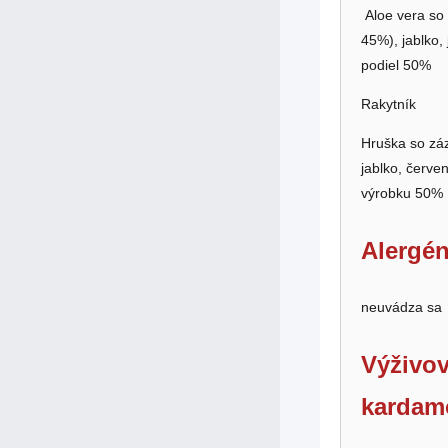
Aloe vera so 
45%), jablko,
podiel 50%
Rakytník
Hruška so záz
jablko, červe
výrobku 50%
Alergén
neuvádza sa
Výživov
kardam