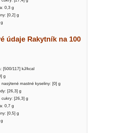
a: 0,3 g
ny: [0,2] g
 g
é údaje Rakytník na 100
: [500/117] kJ/kcal
0] g
o nasýtené mastné kyseliny: [0] g
dy: [26,3] g
o cukry: [26,3] g
a: 0,7 g
ny: [0,5] g
 g