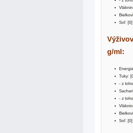
Vláknin
Bielkovi
Soľ: [0]
Výživov
g/ml:
Energia
Tuky: [
- z toh
Sachari
- z toh
Vláknin
Bielkovi
Soľ: [0]