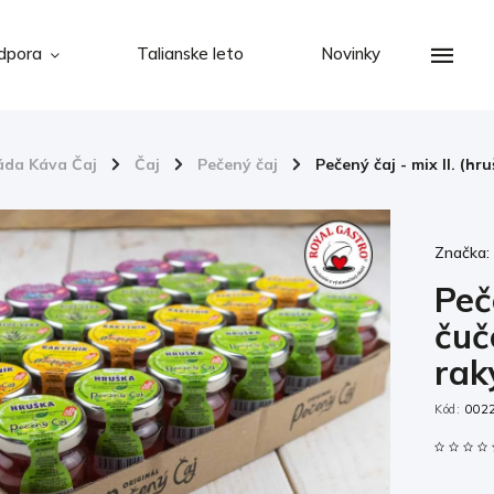
dpora
Talianske leto
Novinky
áda Káva Čaj
/
Čaj
/
Pečený čaj
/
Pečený čaj - mix II. (hr
Značka
Peč
čuč
rak
Kód:
002