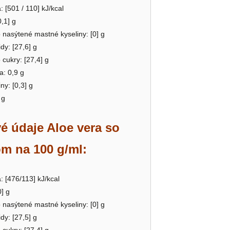
: [501 / 110] kJ/kcal
0,1] g
o nasýtené mastné kyseliny: [0] g
dy: [27,6] g
o cukry: [27,4] g
a: 0,9 g
ny: [0,3] g
 g
é údaje Aloe vera so
m na 100 g/ml:
: [476/113] kJ/kcal
0] g
o nasýtené mastné kyseliny: [0] g
dy: [27,5] g
o cukry: [27,4] g