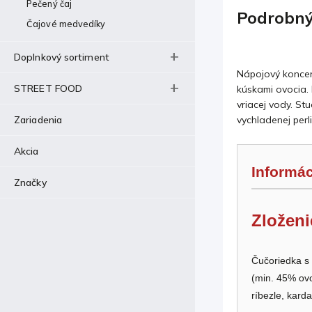
Pečený čaj
Podrobný
Čajové medvedíky
Doplnkový sortiment
Nápojový koncen
STREET FOOD
kúskami ovocia. 
vriacej vody. St
Zariadenia
vychladenej perl
Akcia
Informác
Značky
Zloženi
Čučoriedka s
(min. 45% ovo
ríbezle, kar