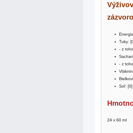
Výživov
zázvoro
Energia
Tuky: [
- z toh
Sachari
- z toh
Vláknin
Bielkovi
Soľ: [0]
Hmotno
24 x 60 ml