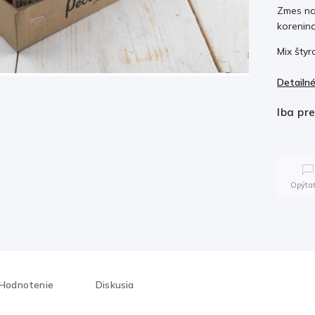
Zmes na
korenin
Mix štyr
Detailné
Iba pr
Opýtať
Hodnotenie
Diskusia