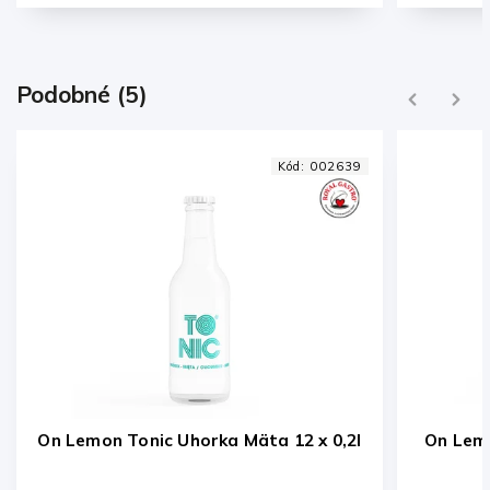
Podobné (5)
Previous
Next
39
Kód:
000483
2l
On Lemon Tonic čierna baza 12 x 0,2l
On 