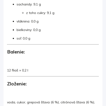
sacharidy: 9,1 g
z toho cukry: 9,1 g
vláknina: 0,0 g
bielkoviny: 0,0 g
soľ: 0,0 g
Balenie:
12 fliaš × 0,2 l
Zloženie:
voda, cukor, grepová šťava (6 %), citrónová šťava (6 %),