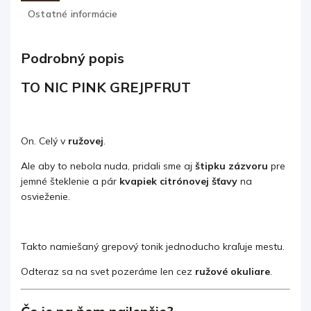
Ostatné informácie
Podrobný popis
TO NIC PINK GREJPFRUT
On. Celý v
ružovej
.
Ale aby to nebola nuda, pridali sme aj
štipku zázvoru
pre
jemné šteklenie a pár
kvapiek citrónovej šťavy
na
osvieženie.
Takto namiešaný grepový tonik jednoducho kraľuje mestu.
Odteraz sa na svet pozeráme len cez
ružové okuliare
.