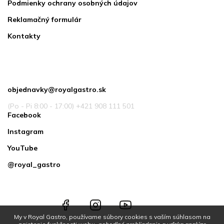
Podmienky ochrany osobných údajov
Reklamačný formulár
Kontakty
Kontakt
objednavky
@
royalgastro.sk
(Po - Pi 8:00 - 17:00) +421 908 111 501
Facebook
Instagram
YouTube
@royal_gastro
Facebook
Instagram
YouTube
@royal_gastro
My v Royal Gastro, používame súbory cookies s vaším súhlasom na