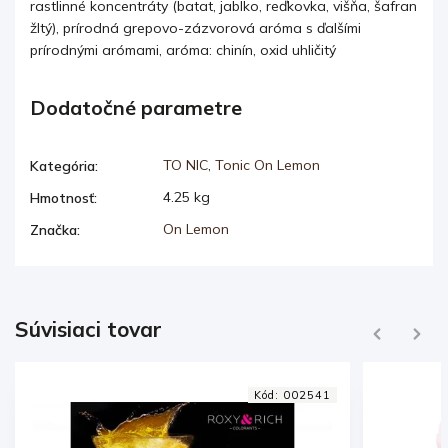
rastlinné koncentráty (batat, jablko, reďkovka, višňa, šafran
žltý), prírodná grepovo-zázvorová aróma s ďalšími
prírodnými arómami, aróma: chinín, oxid uhličitý
Dodatočné parametre
TO NIC
,
Tonic On Lemon
Kategória
:
4.25 kg
Hmotnosť
:
On Lemon
Značka
:
Súvisiaci tovar
Previous
Next
41
Kód:
002632