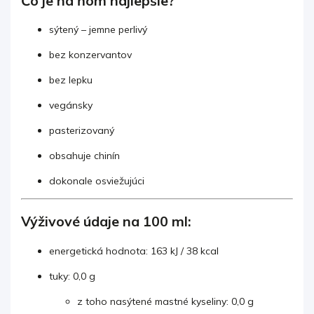
Čo je na ňom najlepšie?
sýtený – jemne perlivý
bez konzervantov
bez lepku
vegánsky
pasterizovaný
obsahuje chinín
dokonale osviežujúci
Výživové údaje na 100 ml:
energetická hodnota: 163 kJ / 38 kcal
tuky: 0,0 g
z toho nasýtené mastné kyseliny: 0,0 g