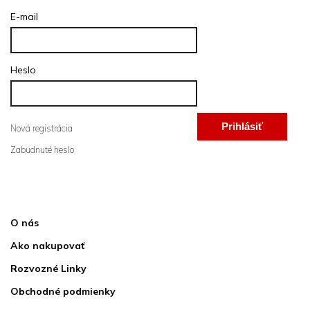
E-mail
Heslo
Prihlásiť
Nová registrácia
Zabudnuté heslo
sa
Informácie pre vás
O nás
Ako nakupovať
Rozvozné Linky
Obchodné podmienky