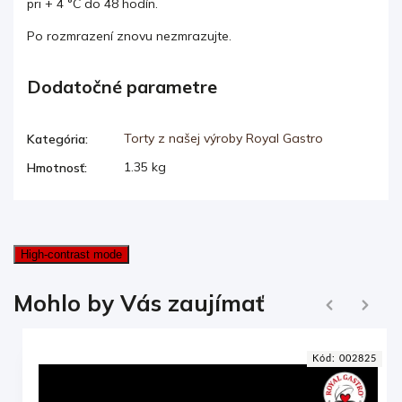
pri + 4 °C do 48 hodín.
Po rozmrazení znovu nezmrazujte.
Dodatočné parametre
Torty z našej výroby Royal Gastro
Kategória
:
1.35 kg
Hmotnosť
:
High-contrast mode
Ďalej
Mohlo by Vás zaujímať
Naspäť
0
Kód:
002825