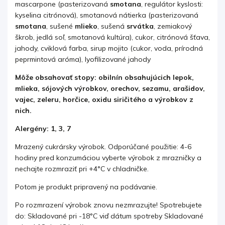
mascarpone (pasterizovaná
smotana
, regulátor kyslosti:
kyselina citrónová), smotanová nátierka (pasterizovaná
smotana
, sušené
mlieko
, sušená
srvátka
, zemiakový
škrob, jedlá soľ, smotanová kultúra), cukor, citrónová šťava,
jahody, cviklová farba, sirup mojito (cukor, voda, prírodná
peprmintová aróma), lyofilizované jahody
Môže obsahovať stopy: obilnín obsahujúcich lepok,
mlieka, sójových výrobkov, orechov, sezamu, arašidov,
vajec, zeleru, horčice, oxidu siričitého a výrobkov z
nich.
Alergény: 1, 3, 7
Mrazený cukrársky výrobok.
Odporúčané použitie: 4-6
hodiny pred konzumáciou vyberte výrobok z mrazničky a
nechajte rozmraziť pri +4°C v chladničke.
Potom je produkt pripravený na podávanie.
Po rozmrazení výrobok znovu nezmrazujte! Spotrebujete
do: Skladované pri -18°C viď dátum spotreby Skladované