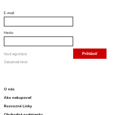
Prihlásenie
E-mail
Heslo
Prihlásiť
Nová registrácia
Zabudnuté heslo
sa
Informácie pre vás
O nás
Ako nakupovať
Rozvozné Linky
Obchodné podmienky