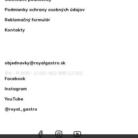
Podmienky ochrany osobných údajov
Reklamačný formulár
Kontakty
Kontakt
objednavky
@
royalgastro.sk
(Po - Pi 8:00 - 17:00) +421 908 111 501
Facebook
Instagram
YouTube
@royal_gastro
Facebook
Instagram
YouTube
@royal_gastro