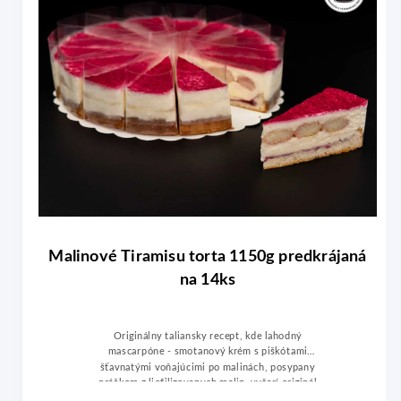
Malinové Tiramisu torta 1150g predkrájaná
na 14ks
Originálny taliansky recept, kde lahodný
mascarpóne - smotanový krém s piškótami
šťavnatými voňajúcimi po malinách, posypany
práškom z liofilizovanych malin, vyčarí originál
taliansku atmosféru.