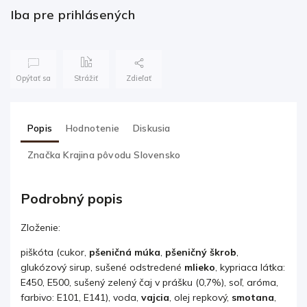
Iba pre prihlásených
Opýtať sa
Strážiť
Zdieľať
Popis
Hodnotenie
Diskusia
Značka
Krajina pôvodu Slovensko
Podrobný popis
Zloženie:
piškóta (cukor,
pšeničná
múka
,
pšeničný škrob
,
glukózový sirup, sušené odstredené
mlieko
, kypriaca látka:
E450, E500, sušený zelený čaj v prášku (0,7%), soľ, aróma,
farbivo: E101, E141), voda,
vajcia
, olej repkový,
smotana
,