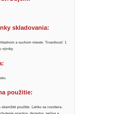
nky skladovania:
chladnom a suchom mieste. Trvanlivosť: 1
u výroby.
a:
sko.
a použitie:
 okamžité použitie. Ľahko sa rozotiera.
chutenie snackov, dezertov, pečiva a