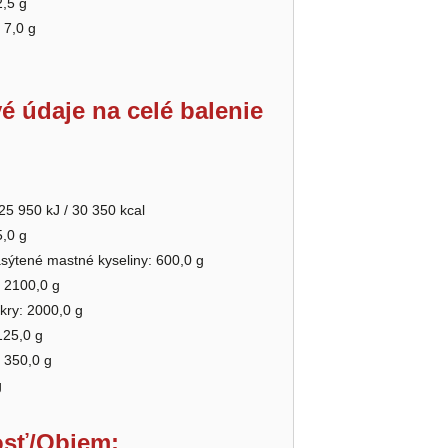
2,5 g
 7,0 g
é údaje na celé balenie
25 950 kJ / 30 350 kcal
5,0 g
asýtené mastné kyseliny: 600,0 g
 2100,0 g
ukry: 2000,0 g
125,0 g
: 350,0 g
g
sť/Objem: