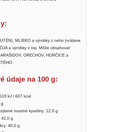
y:
TÉN), MLIEKO a výrobky z neho (vrátane
JA a výrobky z nej. Môže obsahovať
, ARAŠIDOV, ORECHOV, HORČICE a
ITÉHO.
é údaje na 100 g:
519 kJ / 607 kcal
 g
asýtené mastné kyseliny: 12,0 g
 42,0 g
kry: 40,0 g