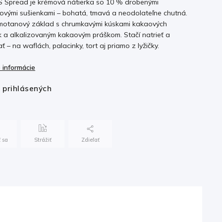
 Spread je krémová nátierka so 10 % drobenými
ovými sušienkami – bohatá, tmavá a neodolateľne chutná.
motanový základ s chrumkavými kúskami kakaových
k a alkalizovaným kakaovým práškom. Stačí natrieť a
ť – na waflách, palacinky, tort aj priamo z lyžičky.
 informácie
e prihlásených
 sa
Strážiť
Zdieľať