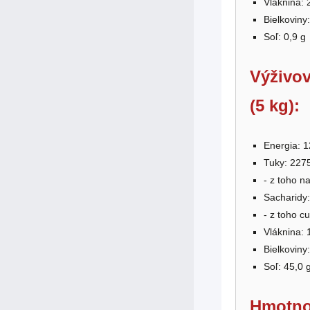
Vláknina: 
Bielkoviny:
Soľ: 0,9 g
Výživov
(5 kg):
Energia: 1
Tuky: 227
- z toho n
Sacharidy:
- z toho c
Vláknina: 
Bielkoviny
Soľ: 45,0 
Hmotno