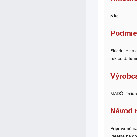
5 kg
Podmie
Skladujte na 
rok od dátum
Výrobc
MADÒ, Talian
Návod n
Pripravené na
Ideálne na do