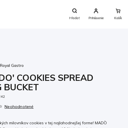
Nákupný
Košík
Hľadať
Prihlásenie
:
Royal Gastro
DO' COOKIES SPREAD
G BUCKET
242
Neohodnotené
kých milovníkov cookies v tej najlahodnejšej forme! MADÒ