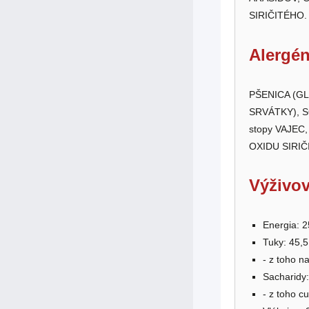
SIRIČITÉHO.
Alergén
PŠENICA (GLU
SRVÁTKY), SÓ
stopy VAJEC
OXIDU SIRIČ
Výživov
Energia: 2
Tuky: 45,5
- z toho n
Sacharidy:
- z toho cu