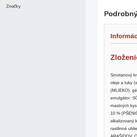
Značky
Podrobný
Informác
Zloženi
Smotanový kr
oleje a tuky (
(MLIEKO), gél
emulgátor: SÓ
mastných kyse
10 % (PŠENIČ
alkalizovaný 
rastlinné uhl
ARAŠIDOV, 