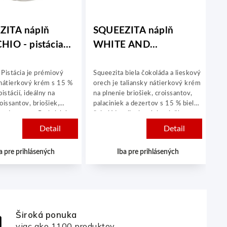
ZITA náplň
SQUEEZITA náplň
S
HIO - pistácia
WHITE AND
D
HAZELNUT - biela
P
čokoláda a lieskový
 Pistácia je prémiový
Squeezita biela čokoláda a lieskový
Obj
 nátierkový krém s 15 %
orech je taliansky nátierkový krém
sl
orech 2kg
stácií, ideálny na
na plnenie briošiek, croissantov,
Squ
oissantov, briošiek,
palaciniek a dezertov s 15 % bielej
pi
 a dezertov. Praktické
čokolády a lieskových orieškov.
kat
 balenie umožňuje
ka
Detail
Detail
resné a hygienické
zá
e bez odpadu a
pi
a pre prihlásených
Iba pre prihlásených
o neporiadku, čím
tex
ržať kontrolu nad
cro
ak
Sta
jed
Široká ponuka
viac ako 1100 produktov