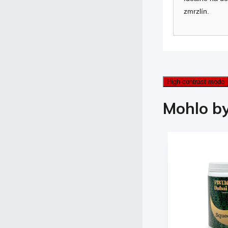
zmrzlín.
High-contrast mode
Mohlo by
Kód:
003116
Kód:
003117