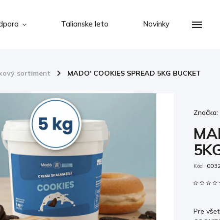
dpora
Talianske leto
Novinky
kový sortiment
/
MADO' COOKIES SPREAD 5KG BUCKET
Značka
MA
5K
Kód:
003
Pre všet