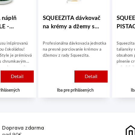
 náplň
SQUEEZITA dávkovač
SQUEE
E -
na krémy a džemy s
PISTAC
2kg
nádobou 1ks
2kg
usu inšpirovanú
Profesionálna dávkovacia jednotka
Squeezita
ou čokoládou!
na presné porciovanie krémov a
taliansky
Style je prémiová
džemov z rady Squeezita.
obsahom pi
ň s chrumkavým
plnenie cr
 ktorá premení
palaciniek
 nezabudnuteľný
„squeeze“
Detail
Detail
hom 30 % pravých
rýchle, p
u krémovou
dávkovani
rihlásených
Iba pre prihlásených
Ib
na na plnenie
zbytočnéh
 čokolád, waflí či
pomáha ud
dkých pochúťok.
nákladmi.
použiť – rýchlo,
esionálne.
Doprava zdarma
nad 90€