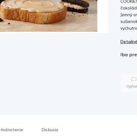
COOKIES
čokolád
Jemný s
sušieno
vychutna
Detailné
Iba pr
Opýtať
Hodnotenie
Diskusia