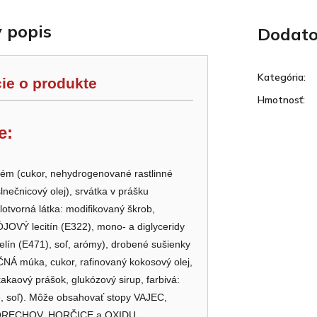
 popis
Dodato
Kategória
:
ie o produkte
Hmotnosť
:
e:
ém (cukor, nehydrogenované rastlinné
slnečnicový olej), srvátka v prášku
otvorná látka: modifikovaný škrob,
JOVÝ lecitín (E322), mono- a diglyceridy
lín (E471), soľ, arómy), drobené sušienky
NÁ múka, cukor, rafinovaný kokosový olej,
kakaový prášok, glukózový sirup, farbivá:
ie, soľ). Môže obsahovať stopy VAJEC,
ORECHOV, HORČICE a OXIDU