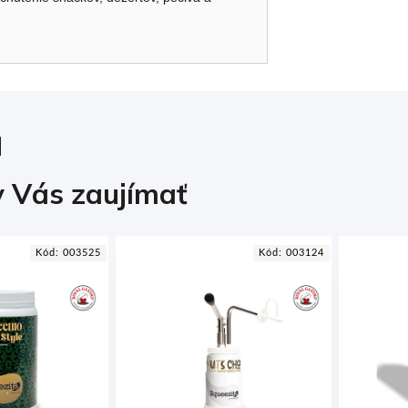
 Vás zaujímať
Kód:
003525
Kód:
003124