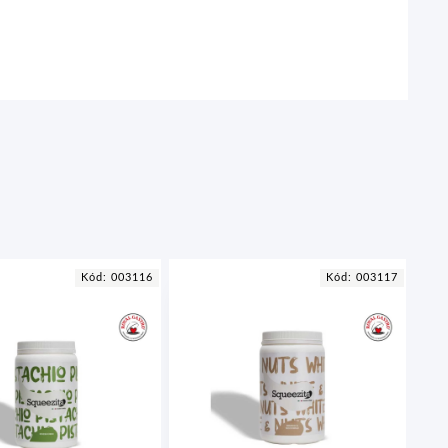
Kód:
003116
Kód:
003117