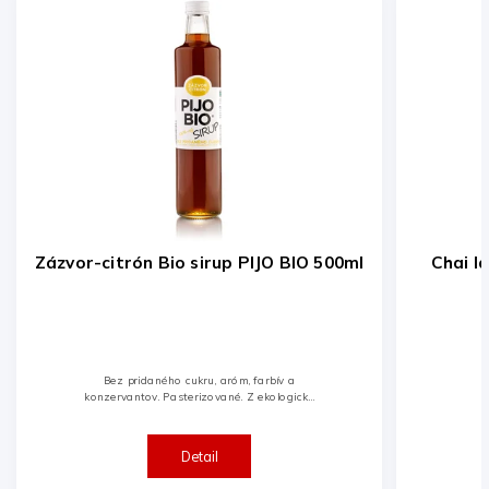
ml
Chai latte Bio sirup PIJO BIO 500ml
Br
Bez aróm, farbív a konzervantov.
Pasterizované. Z ekologicky
kontrolovaného hospodárstva.
Detail