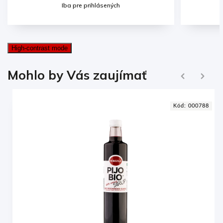
Iba pre prihlásených
High-contrast mode
Ďalej
Mohlo by Vás zaujímať
Naspäť
7
Kód:
000788