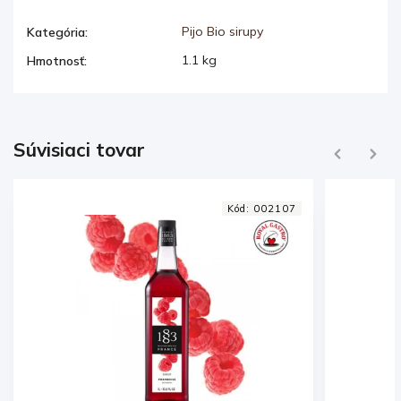
Pijo Bio sirupy
Kategória
:
1.1 kg
Hmotnosť
:
Súvisiaci tovar
Previous
Next
07
Kód:
002090