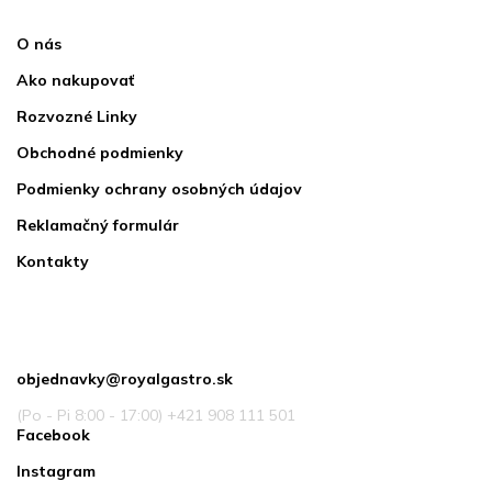
Informácie pre vás
O nás
Ako nakupovať
Rozvozné Linky
Obchodné podmienky
Podmienky ochrany osobných údajov
Reklamačný formulár
Kontakty
Kontakt
objednavky
@
royalgastro.sk
(Po - Pi 8:00 - 17:00) +421 908 111 501
Facebook
Instagram