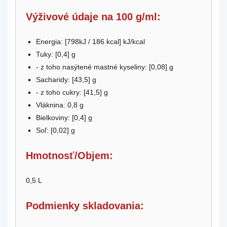
Výživové údaje na 100 g/ml:
Energia: [
798kJ / 186 kcal
] kJ/kcal
Tuky: [
0,4
] g
- z toho nasýtené mastné kyseliny: [0,08] g
Sacharidy: [
43,5
] g
- z toho cukry: [
41,5
] g
Vláknina:
0,8
g
Bielkoviny: [0,4] g
Soľ: [0,02] g
Hmotnosť/Objem:
0,5 L
Podmienky skladovania: