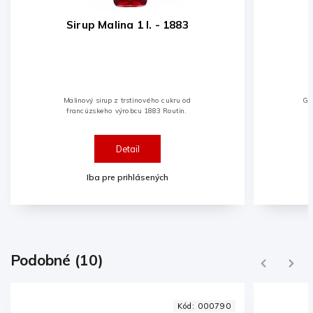
Sirup Gaštan 1 l. - 1883
Gaštanový sirup z trstinového cukru od
francúzskeho výrobcu 1883 Routin.
Detail
Iba pre prihlásených
Podobné (10)
Previous
Next
90
Kód:
000796