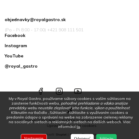
Kontakt
objednavky
@
royalgastro.sk
(Po - Pi 8:00 - 17:00) +421 908 111 501
Facebook
Instagram
YouTube
@royal_gastro
Facebook
Instagram
YouTube
@royal_gastro
My v Royal Gastro, používame súbory cookies s vaším súhlasom na
zaistenie funkčnosti webu,
pohodlné prehliadanie a vďaka analýze
prevádzky webu neustále zlepšovali jeho funkcie, výkon a použiteľnosť
.
Kliknutím na tlačidlo „Súhlasím“ súhlasíte s využívaním cookies a
predaním údajov o správaní na webe na zobrazenie cielenej reklamy
Copyright 2026
ROYAL GASTRO
. Všetky práva vyhradené.
na sociálnych sieťach a reklamných sieťach na ďalších weboch.
Viac
Upraviť nastavenie cookies
informácií
tu
.
Vytvořil
Shoptet
| Design
Shoptetak.cz
Nastavenie
Odmietnuť
Súhlasím