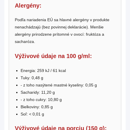
Alergény:
Podľa nariadenia EÚ sa hlavné alergény v produkte
nenachádzajú (bez povinnej deklarácie). Menšie
alergény prirodzene prítomné v ovocí: fruktóza a
sacharóza.
Výživové údaje na 100 g/ml:
Energia: 259 kJ / 61 kcal
Tuky: 0,48 g
- z toho nasýtené mastné kyseliny: 0,05 g
Sacharidy: 11,20 g
- z toho cukry: 10,80 g
Bielkoviny: 0,85 g
Soľ: < 0,01 g
Výživové údaje na porciu (150 g):