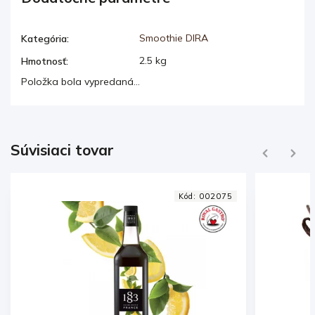
Smoothie DIRA
Kategória
:
2.5 kg
Hmotnosť
:
Položka bola vypredaná…
Súvisiaci tovar
Previous
Next
Kód:
002252