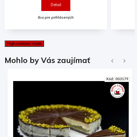
Detail
Iba pre prihlásených
High-contrast mode
Ďalej
Mohlo by Vás zaujímať
Naspäť
5
Kód:
003179