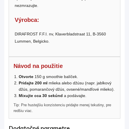
nezmrazujte.
Výrobca:
DIRAFROST F.F.I. nv, Klaverbladstraat 11, B-3560
Lummen, Belgicko.
Návod na použitie
Otvorte
150 g smoothie balíček.
Pridajte 200 ml
mlieka alebo džúsu (napr. jablkový
džús, pomarančový džús, ovsené/mandľové mlieko).
Mixujte cca 30 sekúnd
a podávajte.
Tip: Pre hustejšiu konzistenciu pridajte menej tekutiny, pre
redšiu viac.
Dodatočné parametre