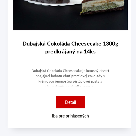
Dubajská Čokoláda Cheesecake 1300g
predkrájaný na 14ks
Dubajská Čokoláda Cheesecake je luxusný dezert
spájajúci bohatú chuť prémiovej čokolády s
krémovou jemnosťou pistáciovej pasty a
chrumkavých kadayif rezancov.
Detail
Iba pre prihlásených