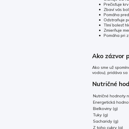
Prečisťuje krv
Zbaví vás bol
Pomáha pred
Odstraňuje p
Tlmí bolesť h
Zmierňuje me
Pomáha pri z
Ako zázvor p
Ako sme už spomína
vodou), pridáva sa
Nutričné ho
Nutričné hodnoty 
Energetická hodnot
Bielkoviny (g)
Tuky (g)
Sacharidy (g)
Z toho cukry (g)