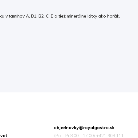
vitamínov A, B1, B2, C, E a tiež minerálne látky ako horčík,
ácie pre vás
Kontakt
objednavky
@
royalgastro.sk
vať
(Po - Pi 8:00 - 17:00) +421 908 111