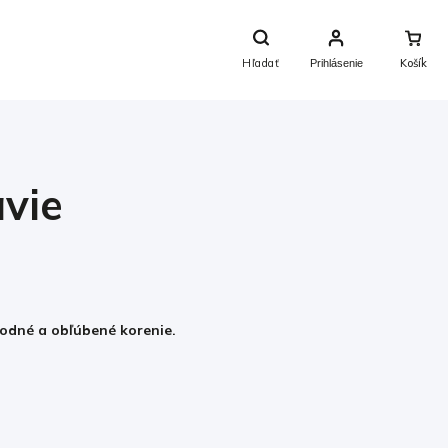
Nákupný
Košík
Hľadať
Prihlásenie
avie
odné a obľúbené korenie
.