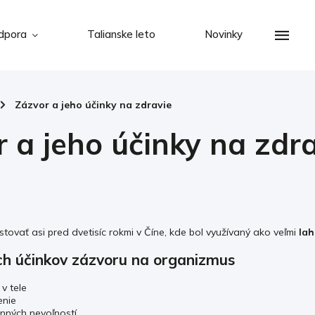
dpora
Talianske leto
Novinky
/
Zázvor a jeho účinky na zdravie
 a jeho účinky na zdr
tovať asi pred dvetisíc rokmi v Číne, kde bol využívaný ako veľmi
lah
ch účinkov zázvoru na organizmus
 v tele
enie
anných nevoľností