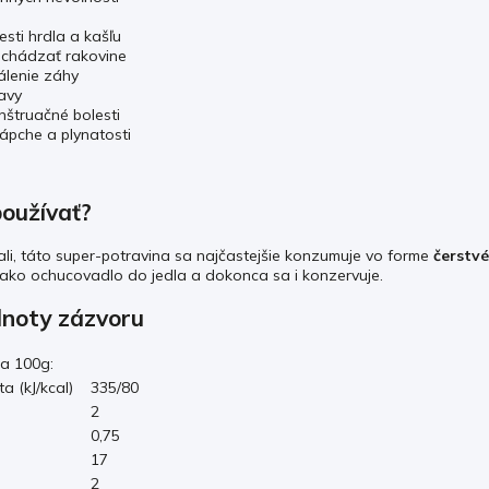
esti hrdla a kašľu
chádzať rakovine
álenie záhy
lavy
nštruačné bolesti
ápche a plynatosti
oužívať?
li, táto super-potravina sa najčastejšie konzumuje vo forme
čerstv
 ako ochucovadlo do jedla a dokonca sa i konzervuje.
dnoty zázvoru
na 100g:
a (kJ/kcal)
335/80
2
0,75
17
2