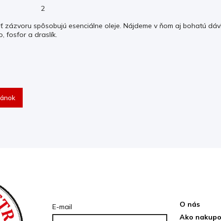
2
uť zázvoru spôsobujú esenciálne oleje. Nájdeme v ňom aj bohatú dávku 
o, fosfor a draslík.
lánok
Prihlásenie
Inform
O nás
E-mail
Ako nakupo