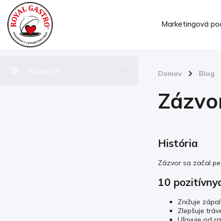
Marketingová po
Kategórie
Domov
/
Blog
Zázvor
História
Zázvor sa začal pes
10 pozitívny
Znižuje zápal
Zlepšuje tráv
Uľavuje od r