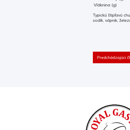
Vláknina (g)
Typickú štipľavú ch
sodík, vápnik, želez
Predchádzajúci č