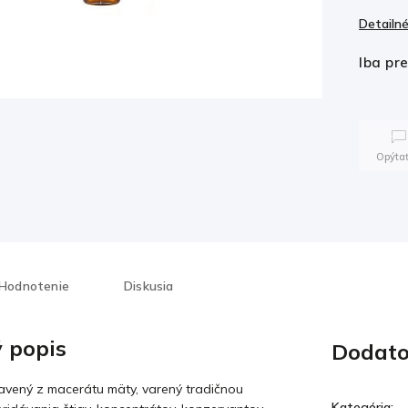
Detailné
Iba pr
Opýtať
Hodnotenie
Diskusia
 popis
Dodato
pavený z macerátu mäty, varený tradičnou
Kategória
: