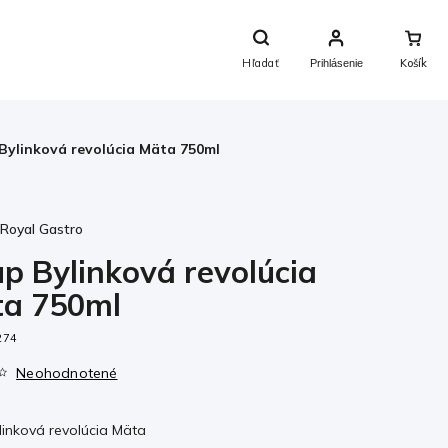
Nákupný
Košík
Hľadať
Prihlásenie
 Bylinková revolúcia Mäta 750ml
:
Royal Gastro
up Bylinková revolúcia
a 750ml
274
Neohodnotené
linková revolúcia Mäta