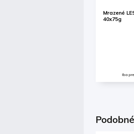
Mrazené LESNÉ OVOCIE
Mr
40x75g
šokom
a
kov,
il
Detail
Iba pre prihlásených
Podobné