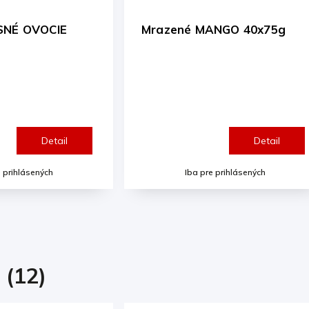
azené MANGO 40x75g
Mrazené JAHODY 4
Detail
Iba pre prihlásených
Iba pre prihlásen
 (12)