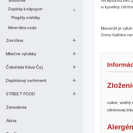
receptúrou bez p
Smoothie
a kyseliny citrón
Doplnky k nápojom
Plagáty a letáky
Minerálna voda
Macerát je výluh
čomu bylinka nes
Zmrzlina
Mliečne výrobky
Informác
Čokoláda Káva Čaj
Doplnkový sortiment
Zloženi
STREET FOOD
cukor, vodný
Zariadenia
citrónovej trá
Akcia
Alergén