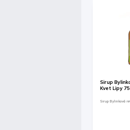
Kód:
000271
Sirup Bylinková revolúcia
Sirup Domác
Kvet Lipy 750ml
Hostinec Ja
Sirup Bylinková revolúcia Kvet Lipy
Sirup Domáci ovoc
Detail