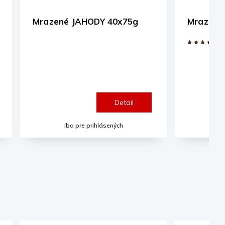
0x75g
Mrazené MALINY 40x75g
Detail
Detail
ých
Iba pre prihlásených