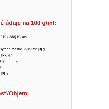
é údaje na 100 g/ml:
1210 / 288
] kJ/kcal
asýtené mastné kyseliny: [0] g
 [
65,6
] g
kry: [
65,6
] g
0
g
 [0] g
sť/Objem: