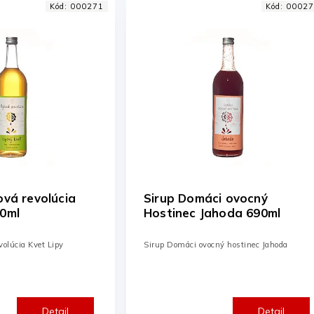
Kód:
000278
Kód:
00195
i ovocný
Sirup Domáci Ovocný
hoda 690ml
Hostinec hrozno čučoriedka
690ml
ný hostinec Jahoda
Ovocný koncentrát na prípravu limonád
Hrozno a Čučoriedka
Detail
Detail