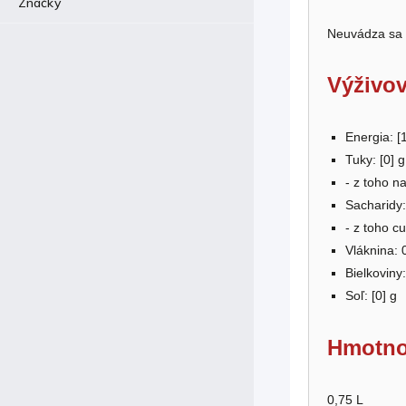
Značky
Neuvádza sa
Výživov
Energia: [
Tuky: [
0
] g
- z toho n
Sacharidy:
- z toho cu
Vláknina: 
Bielkoviny:
Soľ: [0] g
Hmotno
0,75 L