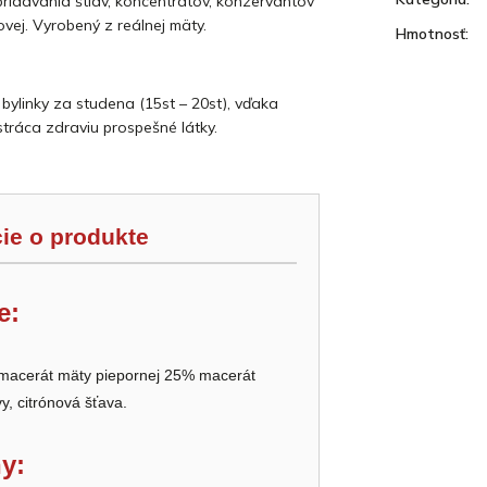
ridávania štiav, koncentrátov, konzervantov
ovej. Vyrobený z reálnej mäty.
Hmotnosť
:
 bylinky za studena (15st – 20st), vďaka
tráca zdraviu prospešné látky.
ie o produkte
e:
 macerát mäty piepornej 25% macerát
vy, citrónová šťava.
y: