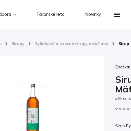
dpora
Talianske leto
Novinky
e
/
Sirupy
/
Bylinkové a ovocné sirupy s dužinou
/
Sirup
Značka
Sir
Mät
Kód:
000
Sirup By