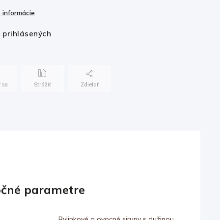
 informácie
e prihlásených
 sa
Strážiť
Zdieľať
čné parametre
Bylinkové a ovocné sirupy s dužinou