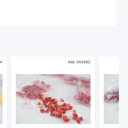
Kód:
001962
Kód:
001965