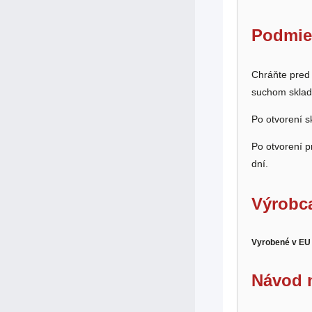
Podmie
Chráňte pred
suchom sklad
Po otvorení s
Po otvorení p
dní.
Výrobc
Vyrobené v EU
Návod n