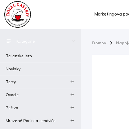
Marketingová po
Kategórie
Domov
/
Nápoj
Talianske leto
Novinky
Torty
Ovocie
Pečivo
Mrazené Panini a sendviče