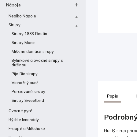
Nápoje
Nealko Nápoje
Sirupy
Sirupy 1883 Routin
Sirupy Monin
Miškine domáce sirupy
Bylinkové a ovocné sirupy s
dužinou
Pijo Bio sirupy
Vianočný punč
Porciované sirupy
Popis
Sirupy Sweetbird
Ovocné pyré
Podrobný
Rýchle limonády
Frappé a Milkshake
Hustý sirup prir