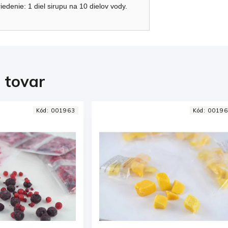
edenie: 1 diel sirupu na 10 dielov vody.
i tovar
Kód:
001964