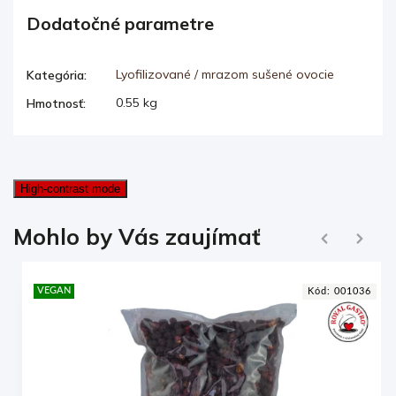
Dodatočné parametre
Lyofilizované / mrazom sušené ovocie
Kategória
:
0.55 kg
Hmotnosť
:
High-contrast mode
Ďalej
Mohlo by Vás zaujímať
Naspäť
VEGAN
7
Kód:
001036