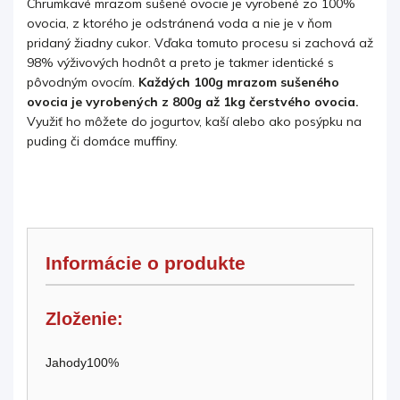
Chrumkavé mrazom sušené ovocie je vyrobené zo 100%
ovocia, z ktorého je odstránená voda a nie je v ňom
pridaný žiadny cukor. Vďaka tomuto procesu si zachová až
98% výživových hodnôt a preto je takmer identické s
pôvodným ovocím.
Každých 100g mrazom sušeného
ovocia je vyrobených z 800g až 1kg čerstvého ovocia.
Využiť ho môžete do jogurtov, kaší alebo ako posýpku na
puding či domáce muffiny.
Informácie o produkte
Zloženie:
Jahody100%