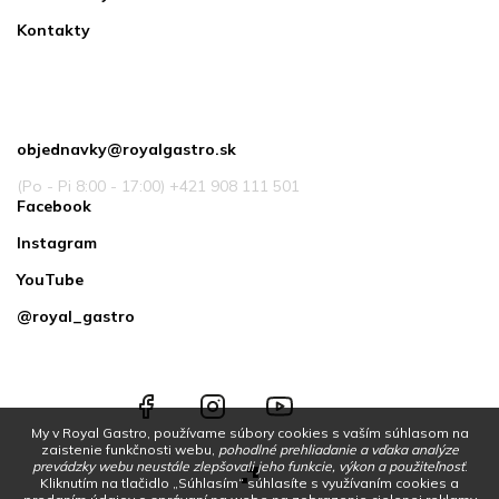
Kontakty
Kontakt
objednavky
@
royalgastro.sk
(Po - Pi 8:00 - 17:00) +421 908 111 501
Facebook
Instagram
YouTube
@royal_gastro
Facebook
Instagram
YouTube
@royal_gastro
My v Royal Gastro, používame súbory cookies s vaším súhlasom na
zaistenie funkčnosti webu,
pohodlné prehliadanie a vďaka analýze
prevádzky webu neustále zlepšovali jeho funkcie, výkon a použiteľnosť
.
Kliknutím na tlačidlo „Súhlasím“ súhlasíte s využívaním cookies a