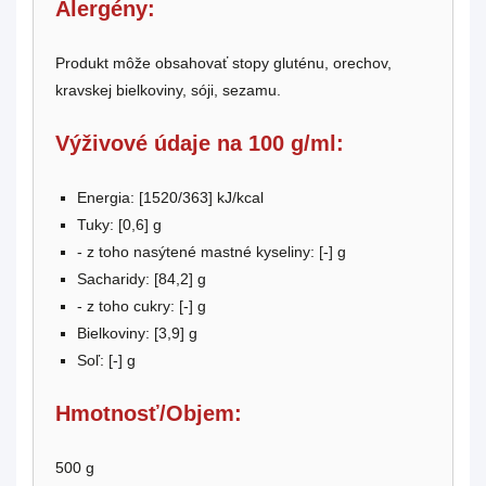
Alergény:
Produkt môže obsahovať stopy gluténu, orechov,
kravskej bielkoviny, sóji, sezamu.
Výživové údaje na 100 g/ml:
Energia: [1520/363] kJ/kcal
Tuky: [0,6] g
- z toho nasýtené mastné kyseliny: [-] g
Sacharidy: [84,2] g
- z toho cukry: [-] g
Bielkoviny: [3,9] g
Soľ: [-] g
Hmotnosť/Objem:
500 g