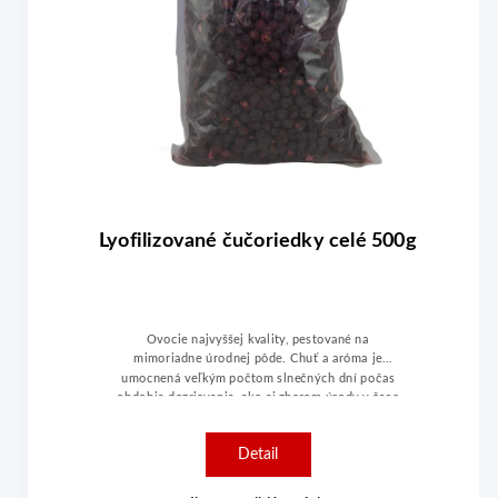
Lyofilizované čučoriedky celé 500g
Ovocie najvyššej kvality, pestované na
mimoriadne úrodnej pôde. Chuť a aróma je
umocnená veľkým počtom slnečných dní počas
obdobia dozrievania, ako aj zberom úrody v čase
ideálnej zrelosti. Tieto priaznivé prírodné
ukazovatele sú zárukou dokonalej chuťovej
Detail
harmónie ovocia.