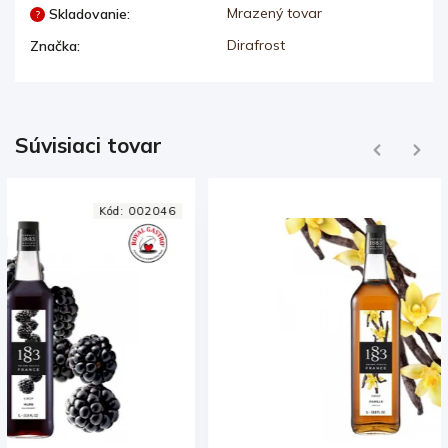
Mrazený tovar
Skladovanie
:
?
Dirafrost
Značka
:
Súvisiaci tovar
Previous
Next
Kód:
002042