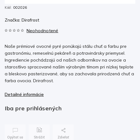
Kód:
002026
Značka:
Dirafrost
Neohodnotené
Naše prémiové ovocné pyré ponúkajú stálu chuť a farbu pre
gastronómiu, remeselnú pekáreň a potravinársky priemysel.
Ingrediencie pochádzajú od našich odborníkov na ovocie a
starostlivo spracované naším výrobným tímom pri nízkej teplote
a bleskovo pasterizované, aby sa zachovala prirodzená chuť a
farba ovocia. Drirafrost.
Detailné informácie
Iba pre prihlásených
Opýtať sa
Strážiť
Zdieľať