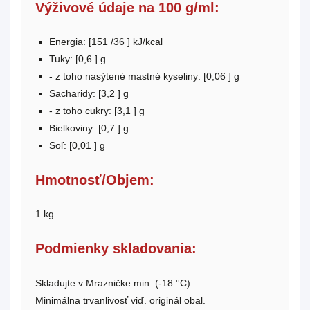
Výživové údaje na 100 g/ml:
Energia: [
151
/36
] kJ/kcal
Tuky: [
0,6
] g
- z toho nasýtené mastné kyseliny: [
0,06
] g
Sacharidy: [
3,2
] g
- z toho cukry: [
3,1
] g
Bielkoviny: [
0,7
] g
Soľ: [
0,01
] g
Hmotnosť/Objem:
1 kg
Podmienky skladovania:
Skladujte v Mrazničke min. (-18 °C).
Minimálna trvanlivosť viď. originál obal.