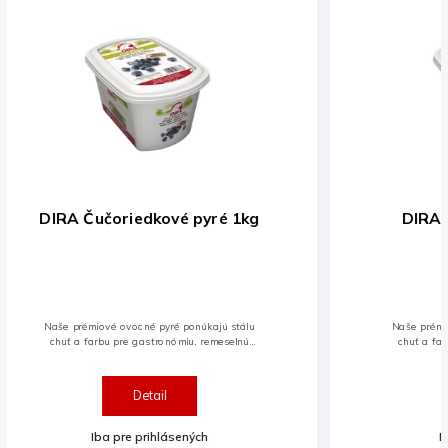
DIRA Černicové pyré 1kg
DI
Naše prémiové ovocné pyré ponúkajú stálu
Naše
chuť a farbu pre gastronómiu, remeselnú
chu
pekáreň a potravinársky priemysel.
Ingrediencie pochádzajú od našich
odborníkov na ovocie a...
Detail
Iba pre prihlásených