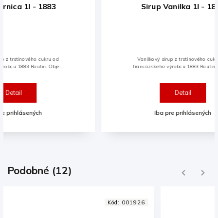
Sirup Vanilka 1l - 1883
Siru
Vanilkový sirup z trstinového cukru od
Blue
francúzskeho výrobcu 1883 Routin. Objem
1l. Nezameniteľný charakter vanilky, bohatý
a vynikajúci. Sirup vhodný do kávy, mlieka a
veľa iného.
Detail
Iba pre prihlásených
Podobné (12)
Previous
Next
Kód:
001925