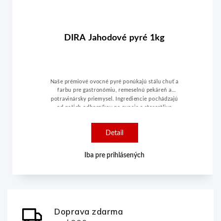
DIRA Jahodové pyré 1kg
Naše prémiové ovocné pyré ponúkajú stálu chuť a
farbu pre gastronómiu, remeselnú pekáreň a
potravinársky priemysel. Ingrediencie pochádzajú
od našich odborníkov na ovocie a starostlivo
spracované naším výrobným tímom pri nízkej
teplote a bleskovo pasterizované, aby sa
Detail
zachovala prirodzená chuť a farba ovocia.
Drirafrost.
Iba pre prihlásených
Doprava zdarma