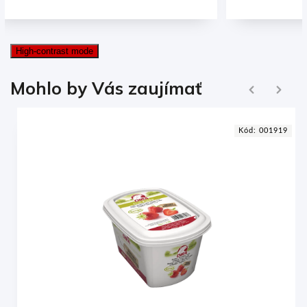
High-contrast mode
Ďalej
Mohlo by Vás zaujímať
Naspäť
7
Kód:
001919